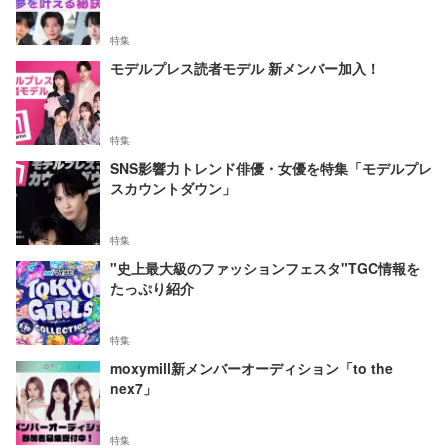
特集
モデルプレス読者モデル 新メンバー加入！
特集
SNS影響力トレンド俳優・女優を特集「モデルプレ
スカウントダウン」
特集
"史上最大級のファッションフェスタ"TGC情報を
たっぷり紹介
特集
moxymill新メンバーオーディション「to the
nex7」
特集