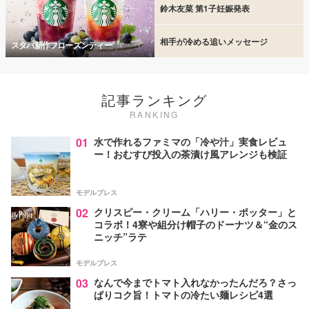
鈴木友菜 第1子妊娠発表
相手が冷める追いメッセージ
スタバ新作フローズンティー
記事ランキング
RANKING
01
水で作れるファミマの「冷や汁」実食レビュ
ー！おむすび投入の茶漬け風アレンジも検証
モデルプレス
02
クリスピー・クリーム「ハリー・ポッター」と
コラボ！4寮や組分け帽子のドーナツ＆“金のス
ニッチ”ラテ
モデルプレス
03
なんで今までトマト入れなかったんだろ？さっ
ぱりコク旨！トマトの冷たい麺レシピ4選