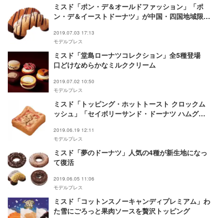
ミスド「ポン・デ＆オールドファッション」「ポ
ン・デ＆イーストドーナツ」が中国・四国地域限定
で復活
2019.07.03 17:13
モデルプレス
ミスド「堂島ローナツコレクション」全5種登場
口どけなめらかなミルククリーム
2019.07.02 10:50
モデルプレス
ミスド「トッピング・ホットトースト クロックム
ッシュ」「セイボリーサンド・ドーナツ ハムグラ
タン」軽食メニューに登場
2019.06.19 12:11
モデルプレス
ミスド「夢のドーナツ」人気の4種が新生地になっ
て復活
2019.06.05 11:06
モデルプレス
ミスド「コットンスノーキャンディプレミアム」わ
た雪にごろっと果肉ソースを贅沢トッピング