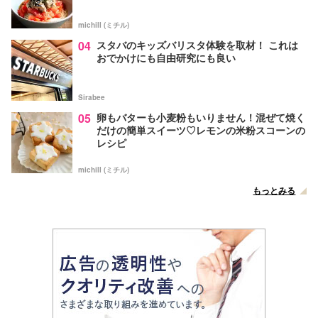
michill (ミチル)
04
スタバのキッズバリスタ体験を取材！ これは
おでかけにも自由研究にも良い
Sirabee
05
卵もバターも小麦粉もいりません！混ぜて焼く
だけの簡単スイーツ♡レモンの米粉スコーンの
レシピ
michill (ミチル)
もっとみる