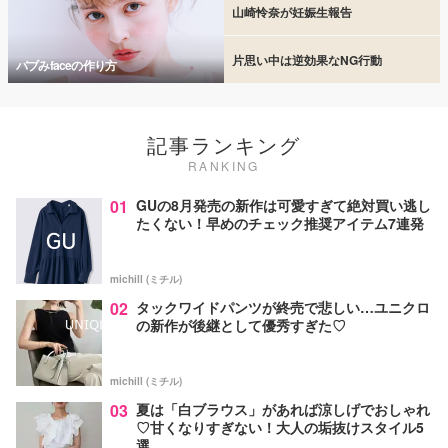
山崎怜奈が妊娠生報告
片思い中は逆効果なNG行動
バブみfaceの作り方
記事ランキング
RANKING
01
GUの8月発売の新作は可愛すぎて絶対買い逃し
たくない！早めのチェック推奨アイテム7連発
michill (ミチル)
02
タックワイドパンツが終売で悲しい…ユニクロ
の新作が後継として優秀すぎた♡
michill (ミチル)
03
夏は「白ブラウス」があれば涼しげでおしゃれ
♡甘くなりすぎない！大人の垢抜けスタイル5
選