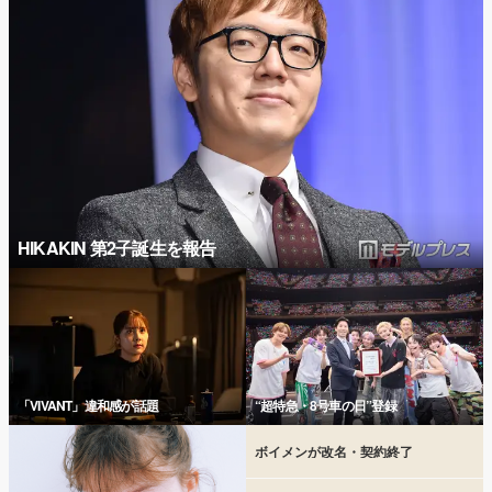
HIKAKIN 第2子誕生を報告
「VIVANT」違和感が話題
“超特急・8号車の日”登録
ボイメンが改名・契約終了