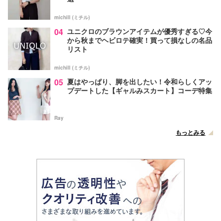
michill (ミチル)
04
ユニクロのブラウンアイテムが優秀すぎる♡今
から秋までヘビロテ確実！買って損なしの名品
リスト
michill (ミチル)
05
夏はやっぱり、脚を出したい！令和らしくアッ
プデートした【ギャルみスカート】コーデ特集
Ray
もっとみる