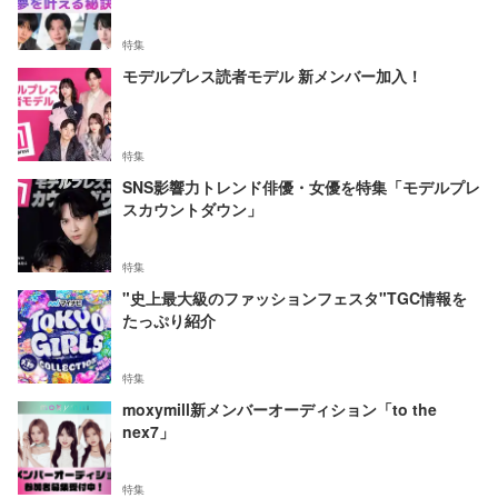
特集
モデルプレス読者モデル 新メンバー加入！
特集
SNS影響力トレンド俳優・女優を特集「モデルプレ
スカウントダウン」
特集
"史上最大級のファッションフェスタ"TGC情報を
たっぷり紹介
特集
moxymill新メンバーオーディション「to the
nex7」
特集