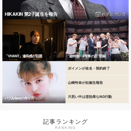
HIKAKIN 第2子誕生を報告
「VIVANT」違和感が話題
“超特急・8号車の日”登録
ボイメンが改名・契約終了
山崎怜奈が妊娠生報告
片思い中は逆効果なNG行動
バブみfaceの作り方
記事ランキング
RANKING