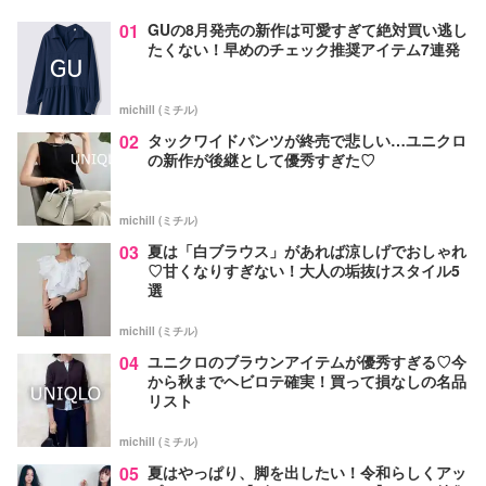
01
GUの8月発売の新作は可愛すぎて絶対買い逃し
たくない！早めのチェック推奨アイテム7連発
michill (ミチル)
02
タックワイドパンツが終売で悲しい…ユニクロ
の新作が後継として優秀すぎた♡
michill (ミチル)
03
夏は「白ブラウス」があれば涼しげでおしゃれ
♡甘くなりすぎない！大人の垢抜けスタイル5
選
michill (ミチル)
04
ユニクロのブラウンアイテムが優秀すぎる♡今
から秋までヘビロテ確実！買って損なしの名品
リスト
michill (ミチル)
05
夏はやっぱり、脚を出したい！令和らしくアッ