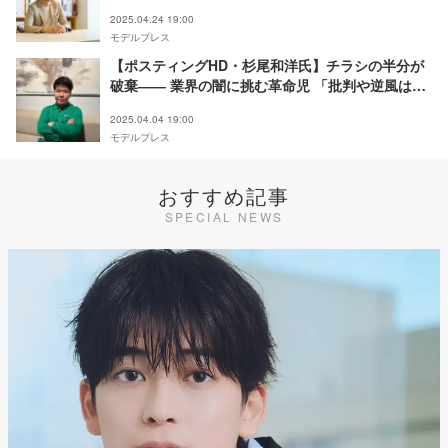
で躍進＜REAL VALUE×モデルプレス連動＞
2025.04.24 19:00
モデルプレス
【ポスティングHD・杉尾和洋氏】チラシの半分が
破棄―― 業界の闇に挑む革命児 「批判や逆風は挑
戦の証」信念支えた格言明かす＜REAL VALUE×モ
2025.04.04 19:00
デルプレス連動＞
モデルプレス
おすすめ記事
SPECIAL NEWS