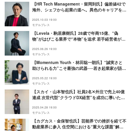
【HR Tech Management・留岡到氏】偏差値42で
海外、シェフから起業の道へ。異色のキャリアを築
いた経営者が実践する驚きの“妄想術”＜REAL
2025.10.03 19:00
VALUE×モデルプレス連動＞
モデルプレス
【Levela・駒居康樹氏】28歳で年商15億、“偽
物”がはびこる業界で“本物”を追求 若手経営者が苦
境から掴んだSNS教育の真髄＜REAL VALUE×モデ
2025.06.26 19:00
ルプレス連動＞
モデルプレス
【Momentum Youth・林田聡一朗氏】“誠実さと
助けられる力”こそ最強の武器──若き起業家が語る
補助金ビジネス成功の裏側＜REAL VALUE×モデル
2025.05.22 19:00
プレス連動＞
モデルプレス
【スカイ・山本智也氏】社員2名✕外注で売上40億
達成 次世代型“クラウドDX経営”を成功に導いた原
動力とは「失敗は成功の前兆」＜REAL VALUE×モ
2025.04.28 19:00
デルプレス連動＞
モデルプレス
【カグカス・金保智也氏】芸能界での挫折を経て不
動産業界に参入 住空間における“重大な課題”解決