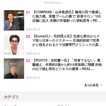
RANKING
01
【COMPASS・山本敦彦氏】義母の死で痛感し
た無力感。骨盤ブームの裏で“距骨サロン”105
店舗に拡大 未開の市場創った逆転思考＜REAL
VALUE×モデルプレス連動＞
モデルプレス
02
【KumaCLI・毛利理人氏】壮絶な家出からク
マ取り日本一のドクターへ 圧倒的技術で世界
から指名されるクマ治療専門クリニックの真実
＜REAL VALUE×モデルプレス連動＞
モデルプレス
03
【ROOTS・吉村慶一氏】「何者でもない」葛
藤越え、年商約2億から約10倍規模に飛躍 利他
の心で挑む再生ビジネスの勝算＜REAL
VALUE×モデルプレス連動＞
モデルプレス
もっとみる
カテゴリ