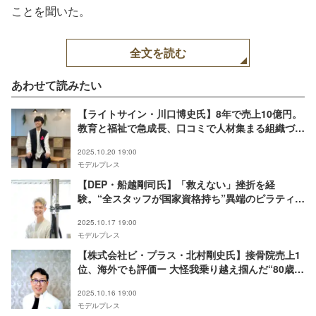
ことを聞いた。
全文を読む
あわせて読みたい
【ライトサイン・川口博史氏】8年で売上10億円。
教育と福祉で急成長、口コミで人材集まる組織づく
りの極意＜REAL VALUE×モデルプレス連動＞
2025.10.20 19:00
モデルプレス
【DEP・船越剛司氏】「救えない」挫折を経
験。“全スタッフが国家資格持ち”異端のピラティス
チェーン成長の納得の理由＜REAL VALUE×モデル
2025.10.17 19:00
プレス連動＞
モデルプレス
【株式会社ビ・プラス・北村剛史氏】接骨院売上1
位、海外でも評価ー 大怪我乗り越え掴んだ“80歳現
役”を生む独自メソッド誕生秘話＜REAL VALUE×
2025.10.16 19:00
モデルプレス連動＞
モデルプレス