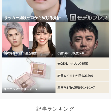
サッカー経験ゼロから演じる覚悟
山本舞香 第1子出産を報告
小栗5年ぶり民放レギュラー
光GENJI サブスク解禁
岩田＆イモトが巨大地上絵
星座別8月の運勢ランキング
キーホルダー付きシャドウ
記事ランキング