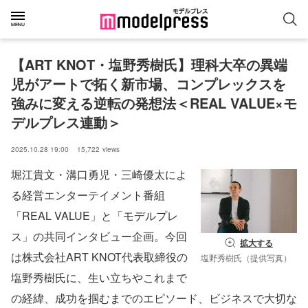
【ART KNOT・塩野秀樹氏】理科大卒の異端
児がアートで拓く新市場、コンプレックスを
強みに変える逆転の発想法＜REAL VALUE×モ
デルプレス連動＞
2025.10.28 19:00
15,722
views
堀江貴文・溝口勇児・三崎優太によ
る経営エンターテイメント番組
「REAL VALUE」と「モデルプレ
ス」の共同インタビュー企画。今回
拡大する
は株式会社ART KNOT代表取締役の
塩野秀樹氏（提供写真）
塩野秀樹氏に、生い立ちやこれまで
の経緯、成功を掴むまでのエピソード、ビジネスで大切な