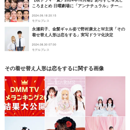
ころまとめ 日曜劇場に「アンナチュラル」チーム
が集結 杉野遥亮＆松本若菜が2クール連続主演
2024.09.18 20:15
モデルプレス
永瀬莉子、金髪ギャル姿で野村康太とW主演「その
着せ替え人形は恋をする」実写ドラマ化決定
2024.08.30 07:00
モデルプレス
その着せ替え人形は恋をするに関する画像