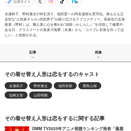
公式サイト
永瀬莉子、野村康太のW主演で、福田晋一の同名漫画を実写化。身も心も正
反対な“人気者ギャル×内気男子”が繰り広げるラブコメディー。高校生の五条
新菜（野村）は、雛人形に心を奪われ“頭師（かしらし）”を目指して修業中。
ある日、クラスメートの喜多川海夢（永瀬）から「コスプレ衣装を作ってほ
しい」と依頼される。
記事
画像
その着せ替え人形は恋をするのキャスト
永瀬莉子
野村康太
池田朱那
豊島心桜
塩崎太智
山田明郷
その着せ替え人形は恋をするに関する記事
DMM TV2025年アニメ視聴ランキング発表「薬屋