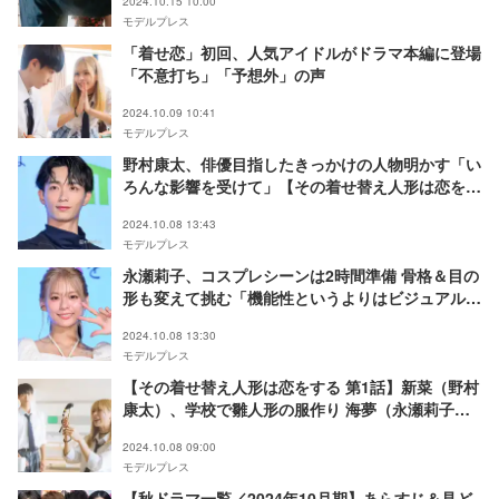
2024.10.15 10:00
モデルプレス
「着せ恋」初回、人気アイドルがドラマ本編に登場
「不意打ち」「予想外」の声
2024.10.09 10:41
モデルプレス
野村康太、俳優目指したきっかけの人物明かす「い
ろんな影響を受けて」【その着せ替え人形は恋をす
る】
2024.10.08 13:43
モデルプレス
永瀬莉子、コスプレシーンは2時間準備 骨格＆目の
形も変えて挑む「機能性というよりはビジュアル重
視でやっていた」【その着せ替え人形は恋をする】
2024.10.08 13:30
モデルプレス
【その着せ替え人形は恋をする 第1話】新菜（野村
康太）、学校で雛人形の服作り 海夢（永瀬莉子）
に見られてしまう
2024.10.08 09:00
モデルプレス
【秋ドラマ一覧／2024年10月期】あらすじ＆見ど