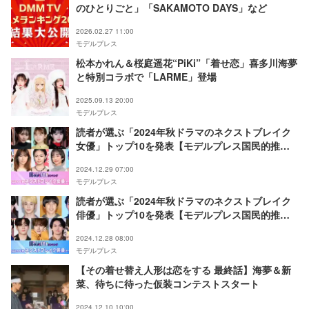
のひとりごと」「SAKAMOTO DAYS」など
2026.02.27 11:00
モデルプレス
松本かれん＆桜庭遥花“PiKi”「着せ恋」喜多川海夢
と特別コラボで「LARME」登場
2025.09.13 20:00
モデルプレス
読者が選ぶ「2024年秋ドラマのネクストブレイク
女優」トップ10を発表【モデルプレス国民的推し
ランキング】
2024.12.29 07:00
モデルプレス
読者が選ぶ「2024年秋ドラマのネクストブレイク
俳優」トップ10を発表【モデルプレス国民的推し
ランキング】
2024.12.28 08:00
モデルプレス
【その着せ替え人形は恋をする 最終話】海夢＆新
菜、待ちに待った仮装コンテストスタート
2024.12.10 10:00