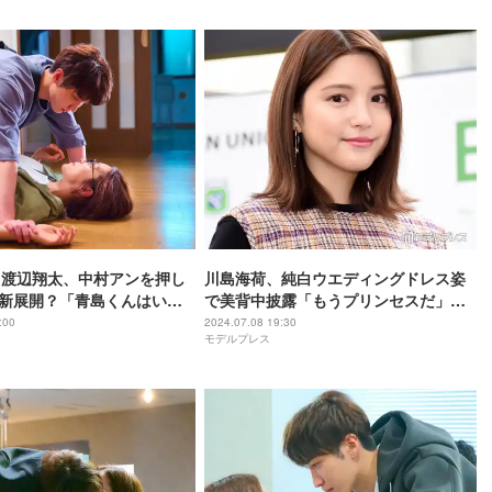
真由子Pインタビュー】
Man渡辺翔太、中村アンを押し
川島海荷、純白ウエディングドレス姿
に新展開？「青島くんはいじ
で美背中披露「もうプリンセスだ」
ュン新カット公開
「シンデレラ」の声
:00
2024.07.08 19:30
モデルプレス