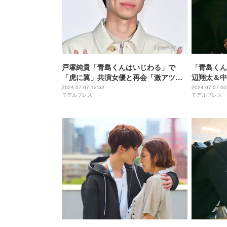
戸塚純貴「青島くんはいじわる」で
「青島くん
「虎に翼」共演女優と再会「激アツ」
辺翔太＆中
「俺たちの轟だ」と話題
キス” ラ
2024.07.07 12:52
2024.07.07 00
モデルプレス
モデルプレス
ド1位の反
ション」