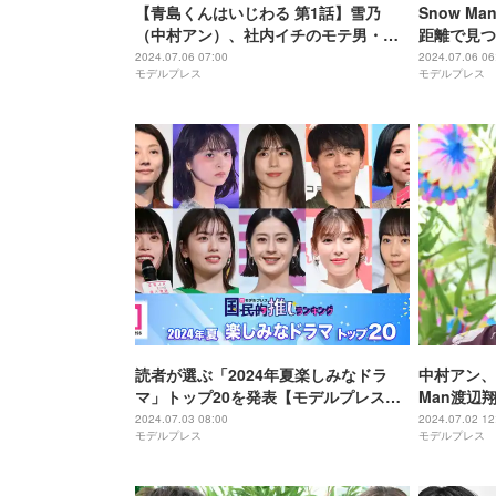
【青島くんはいじわる 第1話】雪乃
Snow 
（中村アン）、社内イチのモテ男・青
距離で見つ
島（渡辺翔太）と“協定恋愛”成立？
【青島くん
2024.07.06 07:00
2024.07.06 06
モデルプレス
モデルプレス
読者が選ぶ「2024年夏楽しみなドラ
中村アン、
マ」トップ20を発表【モデルプレス国
Man渡辺
民的推しランキング】
ンさんに戻
2024.07.03 08:00
2024.07.02 12
モデルプレス
モデルプレス
る】