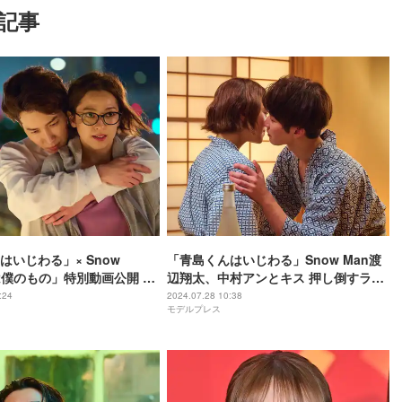
記事
はいじわる」× Snow
「青島くんはいじわる」Snow Man渡
は僕のもの」特別動画公開 渡
辺翔太、中村アンとキス 押し倒すラス
村アンのキス・バックハ
ト1分のラブシーンが「色気ダダ漏れ」
:24
2024.07.28 10:38
モデルプレス
し”胸キュンシーン多数
「心臓持たない」と話題