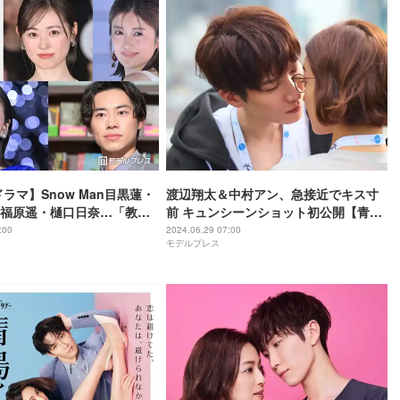
ドラマ】Snow Man目黒蓮・
渡辺翔太＆中村アン、急接近でキス寸
福原遥・樋口日奈…「教場
前 キュンシーンショット初公開【青島
期生徒の活躍が凄い
くんはいじわる】
:00
2024.06.29 07:00
モデルプレス