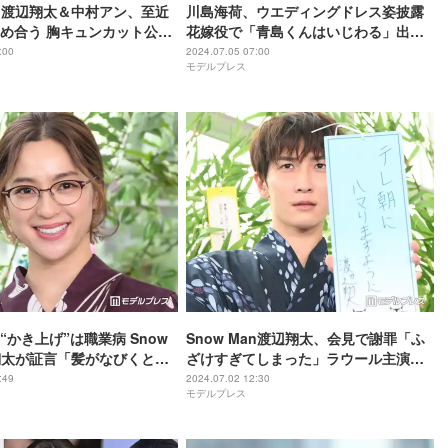
Man渡辺翔太＆中村アン、至近
川島海荷、ウエディングドレス姿披露
め合う 胸キュンカット公開
花嫁役で「青島くんはいじわる」出演
はいじわる】
決定
:00
2024.07.05 07:00
モデルプレス
“かき上げ”は職業病 Snow
Snow Man渡辺翔太、会見で謝罪「ふ
翔太が証言「髪がなびくとア
ざけすぎてしまった」ラウール主演映
る」【青島くんはいじわ
画主題歌も抜かりなく宣伝【青島くん
:49
2024.07.02 12:30
モデルプレス
はいじわる】