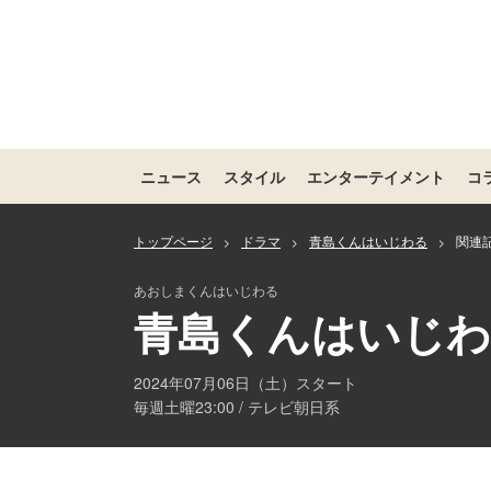
ニュース
スタイル
エンターテイメント
コ
トップページ
ドラマ
青島くんはいじわる
関連
>
>
>
あおしまくんはいじわる
青島くんはいじ
2024年07月06日（土）スタート
毎週土曜23:00 / テレビ朝日系