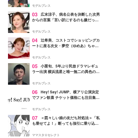
「かっこいい」と反響
モデルプレス
03
広末涼子、病名公表を決断した次男
からの言葉「言い訳にするのも嫌だっ
た」「言うべきか迷った」
モデルプレス
04
辻希美、コストコでショッピングカ
ートに座る次女・夢空（ゆめあ）ちゃん
の姿公開「乗りこなしてる感じが可愛す
ぎ」「成長を感じる」の声
モデルプレス
05
小栗旬、5年ぶり民放ドラマレギュ
ラー出演 横浜流星と唯一無二の異色のバ
ディで初共演【LOST10】
モデルプレス
06
Hey! Say! JUMP、横アリ公演決定
でファン歓喜 チケット価格にも注目集ま
る「激アツ」「平成に戻ったみたい」
モデルプレス
07
＜図々しい娘の友だち対処法＞「私
も乗せてよ！」断っても強引に乗り込ん
でくる友だち【第1話まんが】
ママスタ☆セレクト