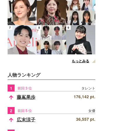
7
8
9
もっとみる
人物ランキング
1
前回 3 位
タレント
藤嶌果歩
176,142 pt.
2
前回 5 位
女優
広末涼子
36,557 pt.