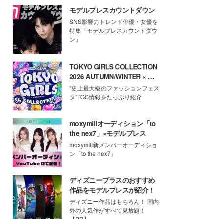
モデルプレスカウントダウン
SNS影響力トレンド俳優・女優を
特集「モデルプレスカウントダウ
ン」
TOKYO GIRLS COLLECTION
2026 AUTUMN/WINTER × モ
デルプレス
"史上最大級のファッションフェス
タ"TGC情報をたっぷり紹介
moxymillオーディション「to
the nex7」×モデルプレス
moxymill新メンバーオーディショ
ン「to the nex7」
ディズニープラスのおすすめ
作品をモデルプレスが紹介！
ディズニー作品はもちろん！ 国内
外の人気作がすべて見放題！
【PR】