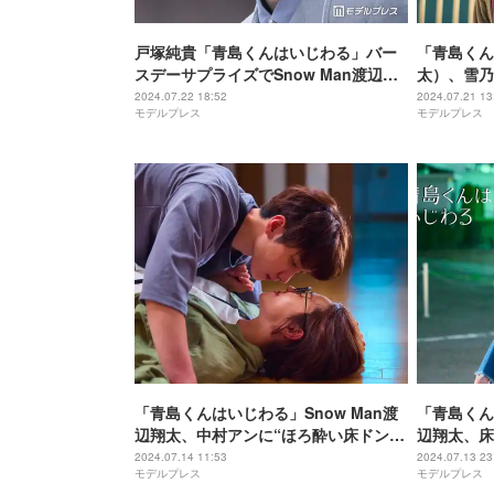
戸塚純貴「青島くんはいじわる」バー
「青島くん
スデーサプライズでSnow Man渡辺翔
太）、雪乃
太・中村アンら集結 タグにも注目集ま
直球告白に
2024.07.22 18:52
2024.07.21 13
モデルプレス
モデルプレス
る「俺たちの谷崎」「胸熱」
展開に悶絶
「青島くんはいじわる」Snow Man渡
「青島くん
辺翔太、中村アンに“ほろ酔い床ドン”
辺翔太、床
キス寸止めラストに悶絶の声「不意打
らかに「こ
2024.07.14 11:53
2024.07.13 23
モデルプレス
モデルプレス
ちずるい」
したから」