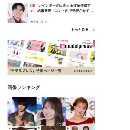
08
レインボー池田直人＆佐藤佳奈ア
ナ、結婚発表「コント内で発表させてい
ただきました」読売テレビ退社は生活拠
点変更のため
モデルプレス
もっとみる
画像ランキング
1
2
3
4
5
6