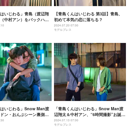
はいじわる」青島（渡辺翔
【青島くんはいじわる 第3話】青島、
（中村アン）をバックハグ
初めて本気の恋に落ちる？
反響「トレンディ」「王道
:10
2024.07.20 07:00
モデルプレス
」
はいじわる」Snow Man渡
「青島くんはいじわる」Snow Man渡
ドン・おんぶシーン裏側明
辺翔太＆中村アン、“6時間撮影”お誕生
の日のために筋トレしてま
日キスで脚本になかった演出とは キュ
:30
2024.07.13 07:00
モデルプレス
ンシーンは「もはやスポーツ」【田中