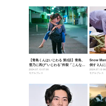
【青島くんはいじわる 第2話】青島、
Snow 
雪乃に再び“いじわる”炸裂「こんな素
倒す 2人
敵な彼女、簡単に手放したくないん
わる」胸キ
2024.07.13 07:00
2024.07.13 06
モデルプレス
モデルプレス
で」