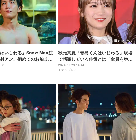
はいじわる」Snow Man渡
秋元真夏「青島くんはいじわる」現場
村アン、初めてのお泊まり
で感謝している俳優とは「全員を巻き
「一緒に泊まろうかな」
込んで会話してくださる」
:00
2024.07.23 14:44
モデルプレス