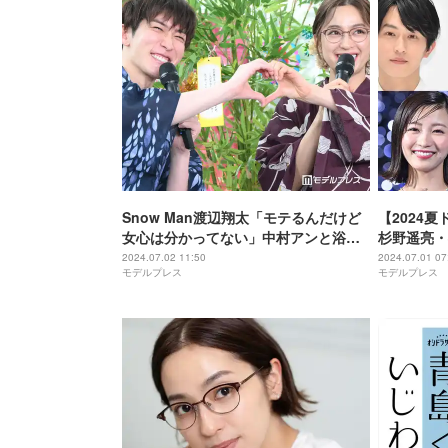
Snow Man渡辺翔太「モテるんだけど
【2024夏
女心は分かってない」中村アンと浴衣
杉野遥亮・
姿で華やか登場【青島くんはいじわ
II」200
2024.07.02 11:50
2024.07.01 07
モデルプレス
モデルプレス
る】