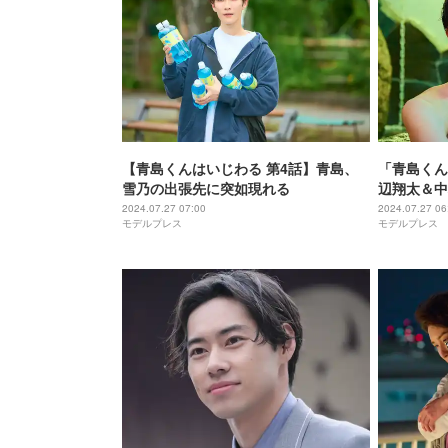
【青島くんはいじわる 第4話】青島、
「青島くん
雪乃の出張先に突如現れる
辺翔太＆中
温泉旅館で
2024.07.27 07:00
2024.07.27 06
モデルプレス
モデルプレス