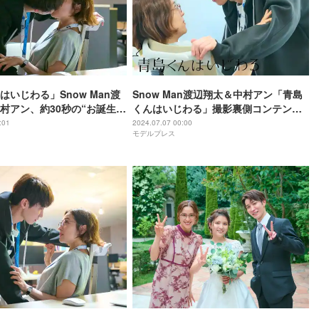
はいじわる」Snow Man渡
Snow Man渡辺翔太＆中村アン「青島
村アン、約30秒の“お誕生日
くんはいじわる」撮影裏側コンテンツ
スト急展開で初回世界トレン
配信決定 “お誕生日キス”シーン撮影裏
:01
2024.07.07 00:00
モデルプレス
響「悶絶」「憧れシチュエー
も