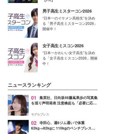
男子高生ミスターコン2026
“日本一のイケメン高校生”を決め
る「男子高生ミスターコン2026」
開催中！
女子高生ミスコン2026
“日本一かわいい女子高生”を決め
る「女子高生ミスコン2026」開催
中！
ニュースランキング
01
集英社、日向坂46藤嶌果歩の写真集
を巡り声明発表 注意喚起も「必要に応じ
て法的措置を含む対応を検討」
モデルプレス
02
寺田心、週6ジム通いで体重
62kg→82kgに 110kgのベンチプレス持
ち上げる姿披露「胸板の厚みすごい」