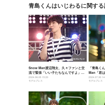
青島くんはいじわるに関する
Snow Man渡辺翔太、久々ファンと交
「青島くん
流で緊張「いい子たちなんですよ」一
Man「君
挙一動に黄色い歓声止まず【青島くん
辺翔太＆中
2024.08.05 15:20
2024.07.30 14
モデルプレス
モデルプレス
はいじわる】
グ…“初出