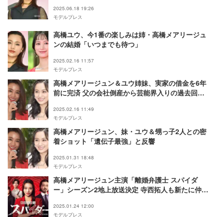
2025.06.18 19:26
モデルプレス
高橋ユウ、今1番の楽しみは姉・高橋メアリージュ
ンの結婚「いつまでも待つ」
2025.02.16 11:57
モデルプレス
高橋メアリージュン＆ユウ姉妹、実家の借金を6年
前に完済 父の会社倒産から芸能界入りの過去回顧
「みんなを守っていこう」
2025.02.16 11:49
モデルプレス
高橋メアリージュン、妹・ユウ＆甥っ子2人との密
着ショット「遺伝子最強」と反響
2025.01.31 18:48
モデルプレス
高橋メアリージュン主演「離婚弁護士 スパイダ
ー」シーズン2地上放送決定 寺西拓人も新たに仲間
入り
2025.01.24 12:00
モデルプレス