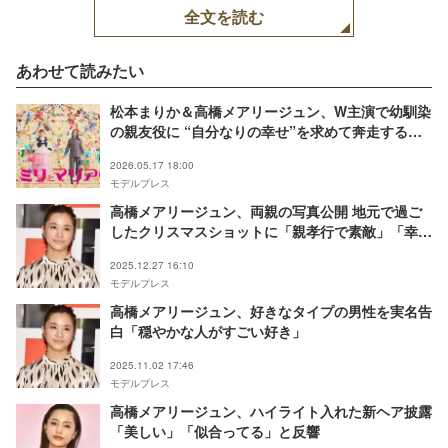
全文を読む
あわせて読みたい
松本まりか＆高橋メアリージュン、W主演で幼馴染
の親友役に “自分なりの幸せ”を求めて奔走するオ
リジナル作品【エミリとマリア】
2026.05.17 18:00
モデルプレス
高橋メアリージュン、両親の写真公開 地元で過ご
したクリスマスショットに「親孝行で素敵」「幸せ
な空気感が伝わってくる」の声
2025.12.27 16:10
モデルプレス
高橋メアリージュン、好きなタイプの男性を実名告
白「穏やかな人がすごい好き」
2025.11.02 17:46
モデルプレス
高橋メアリージュン、ハイライト入れた新ヘア披露
「美しい」「似合ってる」と反響