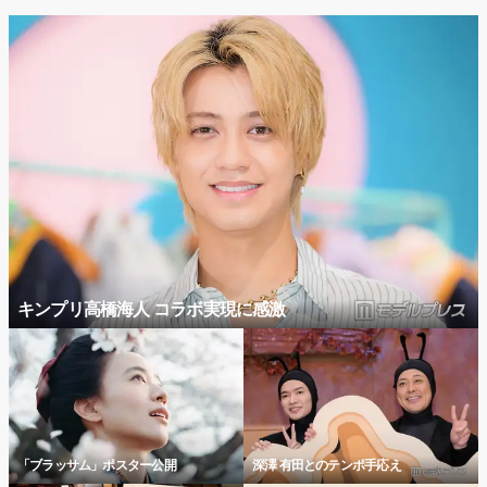
キンプリ高橋海人 コラボ実現に感激
「ブラッサム」ポスター公開
深澤 有田とのテンポ手応え