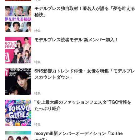
モデルプレス独自取材！著名人が語る「夢を叶える
秘訣」
特集
モデルプレス読者モデル 新メンバー加入！
特集
SNS影響力トレンド俳優・女優を特集「モデルプレ
スカウントダウン」
特集
"史上最大級のファッションフェスタ"TGC情報を
たっぷり紹介
特集
moxymill新メンバーオーディション「to the
nex7」