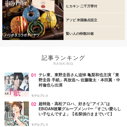
ヒカキン 二千万寄付
アソビ 米国拠点設立
賢い人の特徴20個
ハリポタコラボドーナツ
記事ランキング
RANKING
01
テレ東、東野圭吾さん追悼 亀梨和也主演「東
野圭吾 手紙」再放送へ 佐藤隆太・本田翼・中
村倫也ら出演
モデルプレス
02
超特急・高松アロハ、好きな“アイス”は
EBiDAN後輩グループメンバー「すごい愛らし
い子なんですよ」【名探偵のままでいて】
モデルプレス