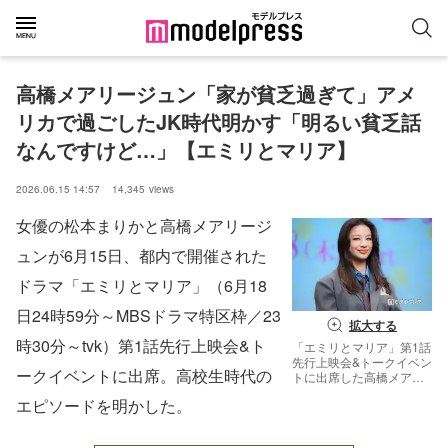
高橋メアリージュン「家が貧乏過ぎて」アメ
リカで過ごしたJK時代明かす「明るい貧乏話
なんですけど…」【エミリとマリア】
2026.06.15 14:57
14,345
views
女優の松本まりかと⾼橋メアリージ
ュンが6月15日、都内で開催された
ドラマ「エミリとマリア」（6⽉18
⽇24時59分～MBSドラマ特区枠／23
拡大する
時30分～tvk）第1話先⾏上映会&ト
「エミリとマリア」第1話
先⾏上映会&トークイベン
ークイベントに出席。高校生時代の
トに出席した高橋メアリ
ージュン（C）モデルプ
エピソードを明かした。
レス