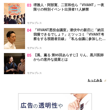
03
堺雅人・阿部寛、二宮和也ら「VIVANT」一夜
限りの特別イベント出演者11人解禁
モデルプレス
04
「VIVANT悪役会議室」潜伏中の新庄に「納豆
我慢できるでしょ？」とツッコミ「VIVANT考
察をする視聴者目線」「私も会議に参加した
い」と話題【ネタバレあり】
モデルプレス
05
【風、薫る 第95回あらすじ】りん、黒川医師
からの意外な提案とは
モデルプレス
もっとみる