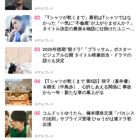
モデルプレス
02
「Tシャツが乾くまで」最初はTシャツではな
かった「一気に“不倫感”が上がりませんか？」
タイトル決定の裏側＆物語に仕掛けたユニーク
な視点【脚本家・生方美久氏インタビュー】
モデルプレス
03
2026年後期“朝ドラ”「ブラッサム」ポスター
ビジュアル公開 タイトル映像担当・ドラマの
語りも決定
モデルプレス
04
【Tシャツが乾くまで 第5話】咲子（蒼井優）
＆樹生（中島歩）、心許しあえる関係に 事故
から一年・新たな章の幕上がる
モデルプレス
05
コムドットゆうたら、橋本環奈主演「バカンス
の法則」サプライズ登場 ひゅうがは連ドラ初
出演
モデルプレス