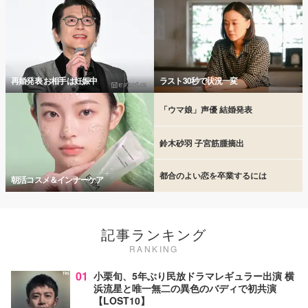
再婚発表 お相手は妊娠中
ラスト30秒で状況一変
「ウマ娘」声優 結婚発表
鈴木砂羽 子宮筋腫摘出
都合のよい恋を卒業するには
朝活コスメ＆インナーケア
記事ランキング
RANKING
01
小栗旬、5年ぶり民放ドラマレギュラー出演 横
浜流星と唯一無二の異色のバディで初共演
【LOST10】