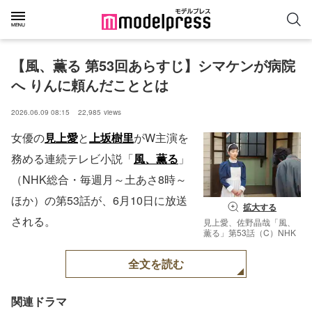
【風、薫る 第53回あらすじ】シマケンが病院
へ りんに頼んだこととは
2026.06.09 08:15
22,985
views
女優の
見上愛
と
上坂樹里
がW主演を
務める連続テレビ小説「
風、薫る
」
（NHK総合・毎週月～土あさ8時～
ほか）の第53話が、6月10日に放送
拡大する
される。
見上愛、佐野晶哉「風、
薫る」第53話（C）NHK
全文を読む
関連ドラマ