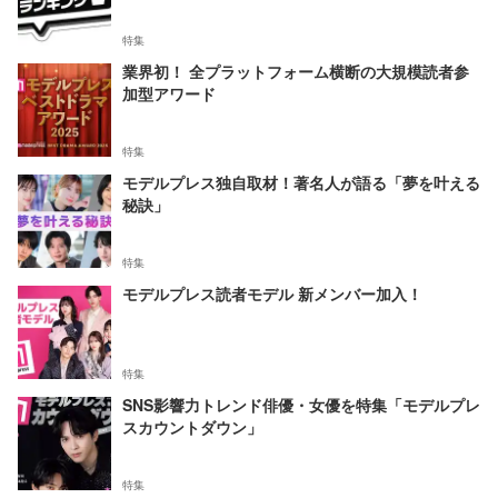
特集
業界初！ 全プラットフォーム横断の大規模読者参
加型アワード
特集
モデルプレス独自取材！著名人が語る「夢を叶える
秘訣」
特集
モデルプレス読者モデル 新メンバー加入！
特集
SNS影響力トレンド俳優・女優を特集「モデルプレ
スカウントダウン」
特集