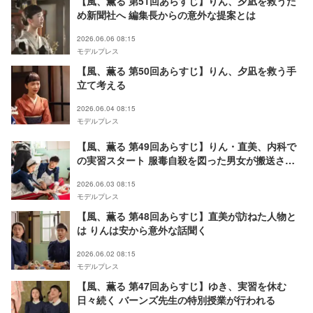
【風、薫る 第51回あらすじ】りん、夕凪を救うた
め新聞社へ 編集長からの意外な提案とは
2026.06.06 08:15
モデルプレス
【風、薫る 第50回あらすじ】りん、夕凪を救う手
立て考える
2026.06.04 08:15
モデルプレス
【風、薫る 第49回あらすじ】りん・直美、内科で
の実習スタート 服毒自殺を図った男女が搬送され
る
2026.06.03 08:15
モデルプレス
【風、薫る 第48回あらすじ】直美が訪ねた人物と
は りんは安から意外な話聞く
2026.06.02 08:15
モデルプレス
【風、薫る 第47回あらすじ】ゆき、実習を休む
日々続く バーンズ先生の特別授業が行われる