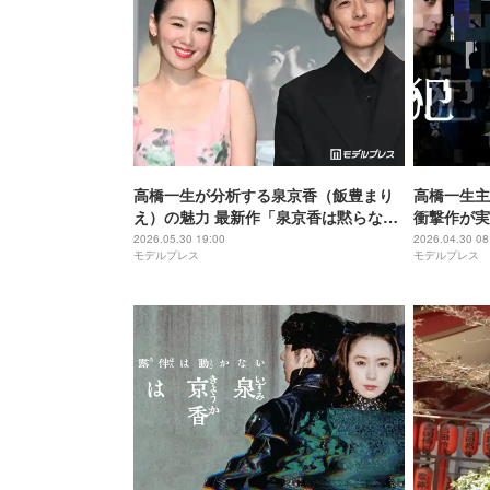
高橋一生が分析する泉京香（飯豊まり
高橋一生主
え）の魅力 最新作「泉京香は黙らな
衝撃作が実
い」で描かれる新たな怪異
ライムサス
2026.05.30 19:00
2026.04.30 08
モデルプレス
モデルプレス