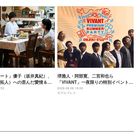
ート」優子（坂井真紀）、
堺雅人・阿部寛、二宮和也ら
拓人）への歪んだ愛情＆執
「VIVANT」一夜限りの特別イベント出
に「完全にホラー」「目に
演者11人解禁
:53
2026.08.06 18:00
モデルプレス
【ネタバレあり】