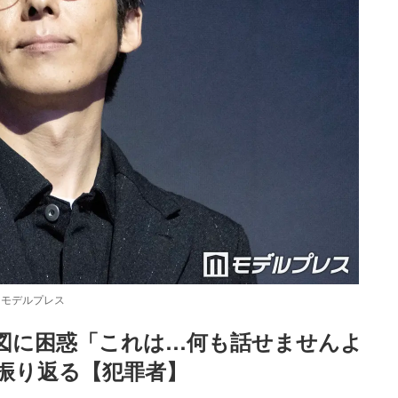
）モデルプレス
関図に困惑「これは…何も話せませんよ
振り返る【犯罪者】
Loaded
:
52.23%