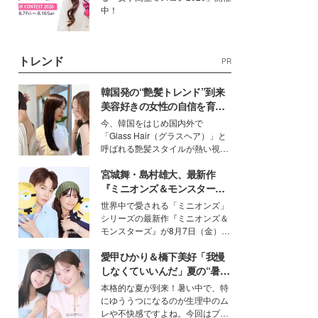
中！
トレンド
PR
韓国発の“艶髪トレンド”到来
美容好きの女性の自信を育む
「ヘアケア事情」って？
今、韓国をはじめ国内外で
「Glass Hair（グラスヘア）」と
呼ばれる艶髪スタイルが熱い視線
を集めています。メイクやファッ
宮城舞・島村雄大、最新作
ションの完成度を高めるベースと
して、“髪そのものの美しさ”に改
『ミニオンズ＆モンスター
めて注目する人が増えている様
ズ』の魅力熱弁 ハチャメチャ
世界中で愛される「ミニオンズ」
子。今回は、そんな憧れの艶やか
だけじゃない“友情と絆”に感
シリーズの最新作『ミニオンズ＆
な髪を日常で叶える、美容好きの
動
モンスターズ』が8月7日（金）に
女性たちのヘアケア事情を紹介し
公開。モデルプレスでは、“大のミ
ます。
愛甲ひかり＆橋下美好「我慢
ニオン好き”という共通点を持つモ
デルの宮城舞と島村雄大の特別対
しなくていいんだ」夏の“暑さ
談をお届け！それぞれの視点か
対策”の新しい選択肢とは？
本格的な夏が到来！暑い中で、特
ら、今作ならではの魅力や予想外
にゆううつになるのが生理中のム
の感動をもたらす奥深いストーリ
レや不快感ですよね。今回はプラ