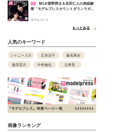
08
M!LK曽野舜太＆吉田仁人の表紙解
禁「モデルプレスカウントダウンマガジ
ン」巻頭に登場
モデルプレス
もっとみる
人気のキーワード
ジャニーズJr.
広末涼子
藤嶌果歩
飯田栞月
中村倫也
辻希美
画像ランキング