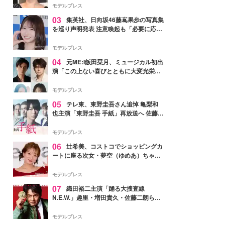
モデルプレス
03
集英社、日向坂46藤嶌果歩の写真集
を巡り声明発表 注意喚起も「必要に応じ
て法的措置を含む対応を検討」
モデルプレス
04
元ME:I飯田栞月、ミュージカル初出
演「この上ない喜びとともに大変光栄」
4年ぶり上演「ファントム」城田優らキ
ャスト発表
モデルプレス
05
テレ東、東野圭吾さん追悼 亀梨和
也主演「東野圭吾 手紙」再放送へ 佐藤隆
太・本田翼・中村倫也ら出演
モデルプレス
06
辻希美、コストコでショッピングカ
ートに座る次女・夢空（ゆめあ）ちゃん
の姿公開「乗りこなしてる感じが可愛す
ぎ」「成長を感じる」の声
モデルプレス
07
織田裕二主演「踊る大捜査線
N.E.W.」趣里・増田貴久・佐藤二朗ら新
メンバー紹介映像解禁 各キャラクター象
徴する“謎のキーワード”も
モデルプレス