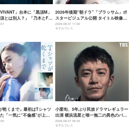
VIVANT」台本に「黒須M」
2026年後期“朝ドラ”「ブラッサム」ポ
須とは別人？」「乃木とFみ
スタービジュアル公開 タイトル映像担
かな？」と考察白熱
当・ドラマの語りも決定
:07
2026.08.07 11:00
モデルプレス
が乾くまで」最初はTシャツ
小栗旬、5年ぶり民放ドラマレギュラー
た「一気に“不倫感”が上が
出演 横浜流星と唯一無二の異色のバデ
？」タイトル決定の裏側＆
ィで初共演【LOST10】
:00
2026.08.07 06:00
モデルプレス
けたユニークな視点【脚本
久氏インタビュー】