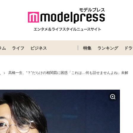
ラム
ライフ
ビジネス
特集
ランキング
ドラ
ス
高橋一生、“？”だらけの相関図に困惑「これは…何も話せませんよね」未解
>