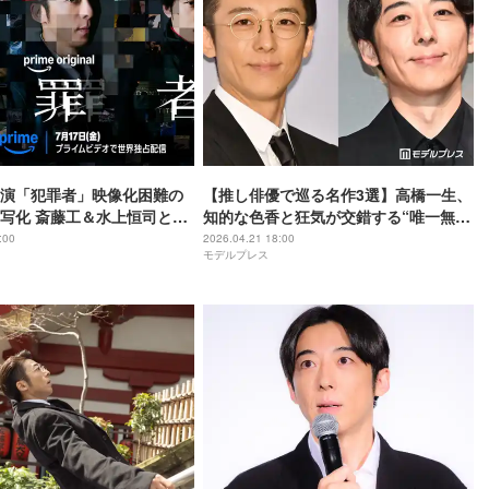
演「犯罪者」映像化困難の
【推し俳優で巡る名作3選】高橋一生、
写化 斎藤工＆水上恒司とク
知的な色香と狂気が交錯する“唯一無二
ペンス挑む
の表現力”に溺れる
:00
2026.04.21 18:00
モデルプレス