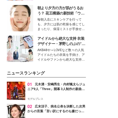
ーについて熱く語り合ってもらっ
イベートでも仲良しで旅行好きな
た。
朝より夕方の方が肌がうるお
モデル・愛甲ひかりさんと橋下美
好さんを迎えて本音で女子会トー
う？ 花王構築の新技術「ウォ
ク。猛暑のお出かけを快適に過ご
ーターキャプチャリングスキ
毎朝入念にスキンケアを行って
すヒントや、2人が感動した夏の
ン（捕水肌）」がスキンケア
も、夕方には肌の乾燥を感じてし
生理の新常識にも迫りました。
の常識を変える予感
まったり、保湿ミストが手放せな
いという読者も多いのでは？そん
アイドルから絶大な支持 衣装
な美容の常識を大きく変える可能
性を秘めた、革新的な「Water
デザイナー・茅野しのぶの“可
Capturing Skin（ウォーターキャ
愛い”を作る美学＜「シチズン
AKB48や＝LOVEなど数々の人気
プチャリングスキン：捕水肌）」
クロスシー」インタビュー＞
アイドルたちの衣装を手掛け、ア
技術を、花王が構築した。
イドルやファンから絶大な支持を
得る、株式会社オサレカンパニー
取締役兼クリエイティブディレク
ニュースランキング
ター・茅野しのぶ。一人ひとりの
個性に寄り添い、魅力を引き出す
衣装作りは、多くの女性たちに勇
01
元木湧・安嶋秀生・内村颯太らジュ
気と自信を与え続けている。
ニア9人「Three」開幕 3人制作の新曲＆
手描きセットに込めた想い「もっと前に
進んで夢を掴みたい」【ゲネプロレポ】
モデルプレス
02
広末涼子、病名公表を決断した次男
からの言葉「言い訳にするのも嫌だっ
た」「言うべきか迷った」