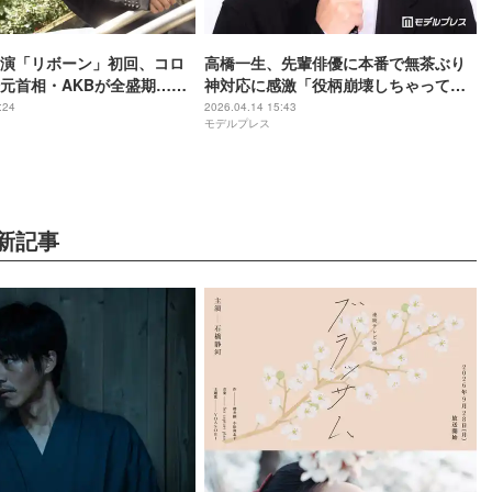
演「リボーン」初回、コロ
高橋一生、先輩俳優に本番で無茶ぶり
元首相・AKBが全盛期…現
神対応に感激「役柄崩壊しちゃって
クが話題「生きてきた過去
る」【リボーン ～最後のヒーロー～】
:24
2026.04.14 15:43
モデルプレス
よう」「実在人物出てき
新記事