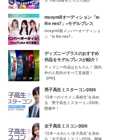
moxymillオーディション「to
the nex7」×モデルプレス
moxymill新メンバーオーディショ
ン「to the nex7」
ディズニープラスのおすすめ
作品をモデルプレスが紹介！
ディズニー作品はもちろん！ 国内
外の人気作がすべて見放題！
【PR】
男子高生ミスターコン2026
“日本一のイケメン高校生”を決め
る「男子高生ミスターコン2026」
開催中！
女子高生ミスコン2026
“日本一かわいい女子高生”を決め
る「女子高生ミスコン2026」開催