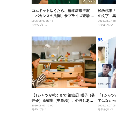
コムドットゆうたら、橋本環奈主演
松坂桃李「
「バカンスの法則」サプライズ登場 ひ
の文字「黒
ゅうがは連ドラ初出演
たいな感じ
2026.08.07 20:15
2026.08.07 18
モデルプレス
モデルプレス
【Tシャツが乾くまで 第5話】咲子（蒼
「Tシャツ
井優）＆樹生（中島歩）、心許しあえ
ではなかっ
る関係に 事故から一年・新たな章の幕
りませんか
2026.08.07 10:00
2026.08.07 08
モデルプレス
モデルプレス
上がる
物語に仕掛
家・生方美