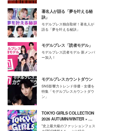
著名人が語る「夢を叶える秘
訣」
モデルプレス独自取材！著名人が
語る「夢を叶える秘訣」
モデルプレス「読者モデル」
モデルプレス読者モデル 新メンバ
ー加入！
モデルプレスカウントダウン
SNS影響力トレンド俳優・女優を
特集「モデルプレスカウントダウ
ン」
TOKYO GIRLS COLLECTION
2026 AUTUMN/WINTER × モ
デルプレス
"史上最大級のファッションフェス
タ"TGC情報をたっぷり紹介