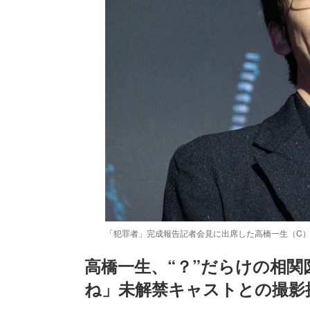
「犯罪者」完成報告記者会見に出席した高橋一生（C
高橋一生、“？”だらけの相
ね」未解禁キャストとの撮影
/
Unmute