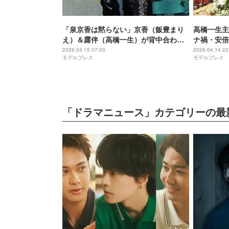
「泉京香は黙らない」京香（飯豊まり
高橋一生主
え）＆露伴（高橋一生）が背中合わせ
ナ禍・安倍
に立つビジュアル解禁 堀田真由ら追加
実とのリン
2026.04.15 07:00
2026.04.14 22
モデルプレス
モデルプレス
キャストも公開
を見ている
た」
「ドラマニュース」カテゴリーの最