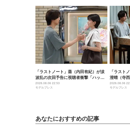
「ラストノート」葵（内田有紀）が涙
「ラストノ
波乱の次回予告に視聴者衝撃「ハッピ
澄晴（寺西
ーエンドに進むのかと思ったのに」
着浮き彫り
2026.08.06 22:53
2026.08.06 22
モデルプレス
モデルプレス
「不穏すぎる」【ネタバレあり】
光がない」
あなたにおすすめの記事