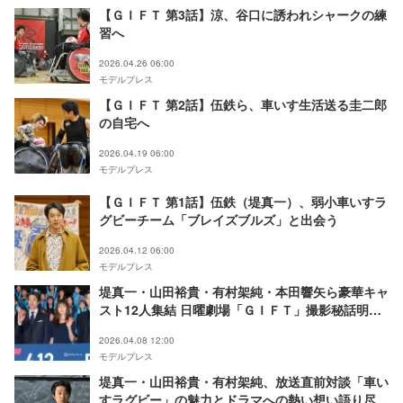
【ＧＩＦＴ 第3話】涼、谷口に誘われシャークの練
習へ
2026.04.26 06:00
モデルプレス
【ＧＩＦＴ 第2話】伍鉄ら、車いす生活送る圭二郎
の自宅へ
2026.04.19 06:00
モデルプレス
【ＧＩＦＴ 第1話】伍鉄（堤真一）、弱小車いすラ
グビーチーム「ブレイズブルズ」と出会う
2026.04.12 06:00
モデルプレス
堤真一・山田裕貴・有村架純・本田響矢ら豪華キャ
スト12人集結 日曜劇場「ＧＩＦＴ」撮影秘話明か
す
2026.04.08 12:00
モデルプレス
堤真一・山田裕貴・有村架純、放送直前対談「車い
すラグビー」の魅力とドラマへの熱い想い語り尽く