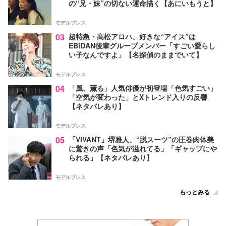
の“兄・妹”の切ない運命描く【あにいもうと】
モデルプレス
03
超特急・高松アロハ、好きな“アイス”は
EBiDAN後輩グループメンバー「すごい愛らし
い子なんですよ」【名探偵のままでいて】
モデルプレス
04
「風、薫る」人気俳優が初登場「色気すごい」
「空気が変わった」とXトレンド入りの反響
【ネタバレあり】
モデルプレス
05
「VIVANT」堺雅人、“脱スーツ”の圧巻肉体美
に驚きの声「色気が溢れてる」「ギャップにや
られる」【ネタバレあり】
モデルプレス
もっとみる