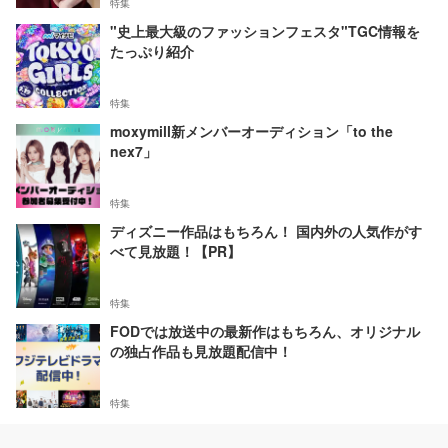
特集
"史上最大級のファッションフェスタ"TGC情報を
たっぷり紹介
特集
moxymill新メンバーオーディション「to the
nex7」
特集
ディズニー作品はもちろん！ 国内外の人気作がす
べて見放題！【PR】
特集
FODでは放送中の最新作はもちろん、オリジナル
の独占作品も見放題配信中！
特集