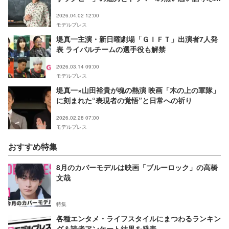
す【ＧＩＦＴ】
2026.04.02 12:00
モデルプレス
堤真一主演・新日曜劇場「ＧＩＦＴ」出演者7人発
表 ライバルチームの選手役も解禁
2026.03.14 09:00
モデルプレス
堤真一×山田裕貴が魂の熱演 映画「木の上の軍隊」
に刻まれた“表現者の覚悟”と日常への祈り
2026.02.28 07:00
モデルプレス
おすすめ特集
8月のカバーモデルは映画「ブルーロック」の高橋
文哉
特集
各種エンタメ・ライフスタイルにまつわるランキン
グ＆読者アンケート結果を発表