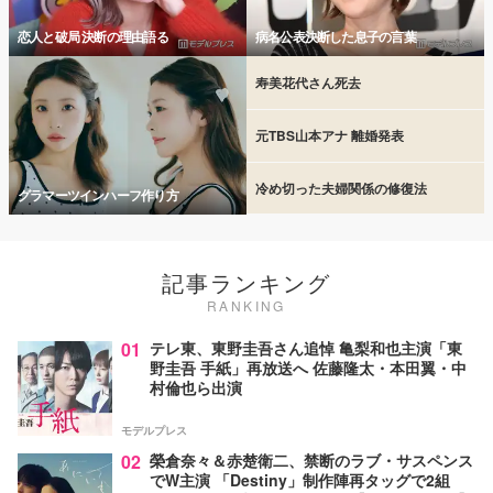
恋人と破局 決断の理由語る
病名公表決断した息子の言葉
寿美花代さん死去
元TBS山本アナ 離婚発表
冷め切った夫婦関係の修復法
グラマーツインハーフ作り方
記事ランキング
RANKING
01
テレ東、東野圭吾さん追悼 亀梨和也主演「東
野圭吾 手紙」再放送へ 佐藤隆太・本田翼・中
村倫也ら出演
モデルプレス
02
榮倉奈々＆赤楚衛二、禁断のラブ・サスペンス
でW主演 「Destiny」制作陣再タッグで2組