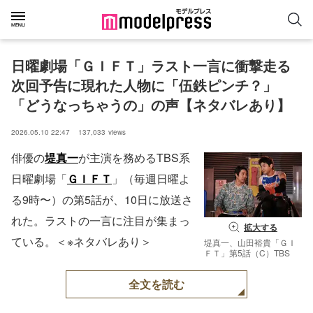
日曜劇場「ＧＩＦＴ」ラスト一言に衝撃走る 
次回予告に現れた人物に「伍鉄ピンチ？」
「どうなっちゃうの」の声【ネタバレあり】
2026.05.10 22:47
137,033
views
俳優の
堤真一
が主演を務めるTBS系
日曜劇場「
ＧＩＦＴ
」（毎週日曜よ
る9時〜）の第5話が、10日に放送さ
れた。ラストの一言に注目が集まっ
拡大する
ている。＜※ネタバレあり＞
堤真一、山田裕貴「ＧＩ
ＦＴ」第5話（C）TBS
全文を読む