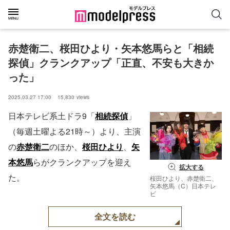
赤楚衛二、桜田ひより・矢本悠馬らと「相続
探偵」クランクアップ「正直、不安も大きか
った」
2025.03.27 17:00
15,830
views
日本テレビ系土ドラ9「
相続探偵
」
（毎週土曜よる21時～）より、主演
の
赤楚衛二
のほか、
桜田ひより
、
矢
本悠馬
らがクランクアップを迎え
拡大する
た。
桜田ひより、赤楚衛二、
矢本悠馬（C）日本テレ
ビ
全文を読む