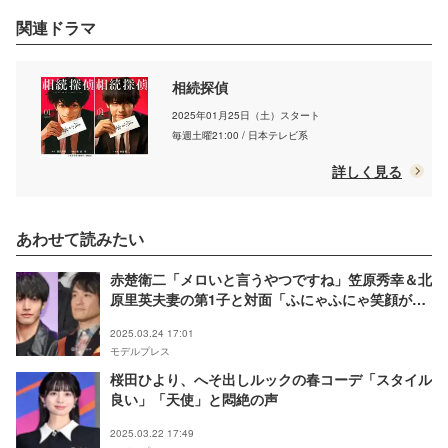
関連ドラマ
相続探偵
2025年01月25日（土）スタート
毎週土曜21:00 / 日本テレビ系
詳しく見る
あわせて読みたい
赤楚衛二「メロいと言うやつですね」笠原秀幸＆北
原里英夫妻の第1子と対面「ふにゃふにゃ笑顔が目
に浮かぶ」「イケメンパパが2人」の声
2025.03.24 17:01
モデルプレス
桜田ひより、へそ出しルックの春コーデ「スタイル
良い」「天使」と悶絶の声
2025.03.22 17:49