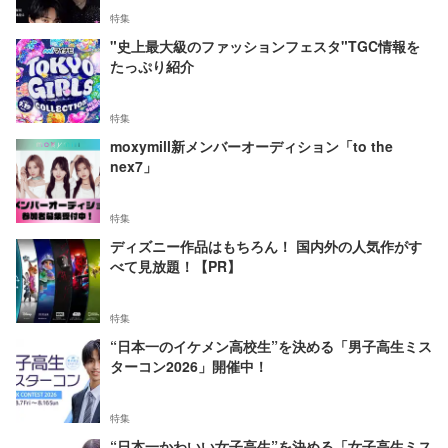
特集
"史上最大級のファッションフェスタ"TGC情報を
たっぷり紹介
特集
moxymill新メンバーオーディション「to the
nex7」
特集
ディズニー作品はもちろん！ 国内外の人気作がす
べて見放題！【PR】
特集
“日本一のイケメン高校生”を決める「男子高生ミス
ターコン2026」開催中！
特集
“日本一かわいい女子高生”を決める「女子高生ミス