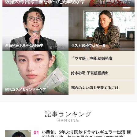
佐藤大樹 台湾土産を贈った先輩明かす
再婚発表 お相手は妊娠中
ラスト30秒で状況一変
「ウマ娘」声優 結婚発表
鈴木砂羽 子宮筋腫摘出
都合のよい恋を卒業するには
朝活コスメ＆インナーケア
記事ランキング
RANKING
01
小栗旬、5年ぶり民放ドラマレギュラー出演 横