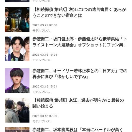
モデルプレス
【相続探偵 第9話】灰江に3つの遺言書届く あらが
うことのできない宿命とは
2025.03.22 07:00
モデルプレス
赤楚衛二・坂口健太郎・伊藤健太郎ら豪華集結「ト
ライストーン大運動会」オフショットにファン興奮
「熱気が伝わる」「さすがのイケメン揃い」
2025.03.16 19:24
モデルプレス
赤楚衛二、オードリー若林正恭との「日アカ」での
再会に喜び「懐かしいですね」
2025.03.15 15:51
モデルプレス
【相続探偵 第8話】灰江、過去が明らかに 最後の
闘い始まる
2025.03.15 07:00
モデルプレス
赤楚衛二、坂本龍馬役は「本当にハードルが高く