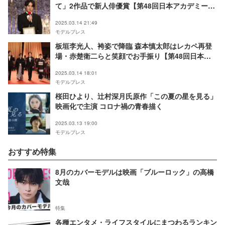
て」2作品で新人俳優賞【第48回日本アカデミー
賞】
2025.03.14 21:49
モデルプレス
板垣李光人、袴姿で降臨 森本慎太郎はレカペ再登
場・赤楚衛二らと笑顔でお手振り【第48回日本ア
カデミー賞】
2025.03.14 18:01
モデルプレス
桜田ひより、辻村深月氏原作「この夏の星を見る」
映画化で主演 コロナ禍の青春描く
2025.03.13 19:00
モデルプレス
おすすめ特集
8月のカバーモデルは映画「ブルーロック」の高橋
文哉
特集
各種エンタメ・ライフスタイルにまつわるランキン