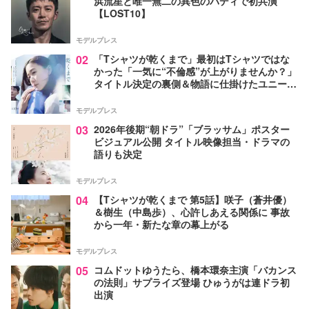
浜流星と唯一無二の異色のバディで初共演
【LOST10】
モデルプレス
02
「Tシャツが乾くまで」最初はTシャツではな
かった「一気に“不倫感”が上がりませんか？」
タイトル決定の裏側＆物語に仕掛けたユニーク
な視点【脚本家・生方美久氏インタビュー】
モデルプレス
03
2026年後期“朝ドラ”「ブラッサム」ポスター
ビジュアル公開 タイトル映像担当・ドラマの
語りも決定
モデルプレス
04
【Tシャツが乾くまで 第5話】咲子（蒼井優）
＆樹生（中島歩）、心許しあえる関係に 事故
から一年・新たな章の幕上がる
モデルプレス
05
コムドットゆうたら、橋本環奈主演「バカンス
の法則」サプライズ登場 ひゅうがは連ドラ初
出演