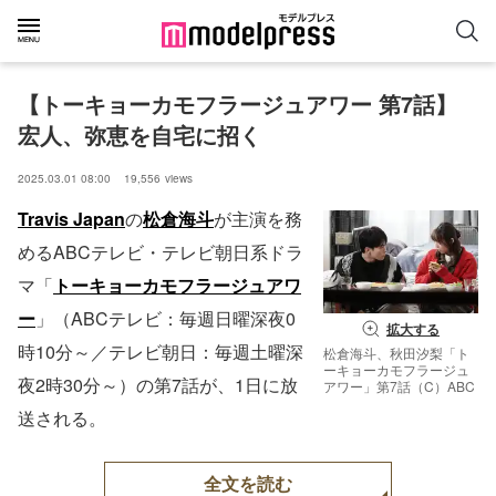
【トーキョーカモフラージュアワー 第7話】
宏人、弥恵を自宅に招く
2025.03.01 08:00
19,556
views
Travis Japan
の
松倉海斗
が主演を務
めるABCテレビ・テレビ朝日系ドラ
マ「
トーキョーカモフラージュアワ
ー
」（ABCテレビ：毎週日曜深夜0
拡大する
時10分～／テレビ朝日：毎週土曜深
松倉海斗、秋田汐梨「ト
ーキョーカモフラージュ
夜2時30分～）の第7話が、1日に放
アワー」第7話（C）ABC
送される。
全文を読む