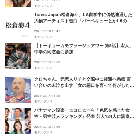
2025.02.21 19:05
モデルプレス
Travis Japan松倉海斗、LA留学中に偶然遭遇した
大物アーティスト告白「バーベキューとかLAのご
自宅に招待していただいた」
2025.02.18 10:42
モデルプレス
【トーキョーカモフラージュアワー 第5話】宏人、
中学の同窓会に参加
2025.02.15 08:00
モデルプレス
クロちゃん、元恋人リチと交際中に後輩へ愚痴 言
い合いの末泣き出す「女の悪口を言って何がした
い」ヒコロヒーが暴露
2025.02.14 15:35
モデルプレス
バナナマン設楽・ヒコロヒーら「色気を感じた女
性・男性芸人ランキング」発表 芸人124人に調査
【結果一覧】
2025.02.12 13:56
モデルプレス