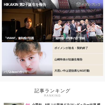
HIKAKIN 第2子誕生を報告
「VIVANT」違和感が話題
“超特急・8号車の日”登録
ボイメンが改名・契約終了
山崎怜奈が妊娠生報告
片思い中は逆効果なNG行動
バブみfaceの作り方
記事ランキング
RANKING
01
小栗旬、5年ぶり民放ドラマレギュラー出演 横