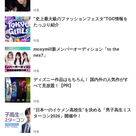
特集
"史上最大級のファッションフェスタ"TGC情報を
たっぷり紹介
特集
moxymill新メンバーオーディション「to the
nex7」
特集
ディズニー作品はもちろん！ 国内外の人気作がす
べて見放題！【PR】
特集
“日本一のイケメン高校生”を決める「男子高生ミス
ターコン2026」開催中！
特集