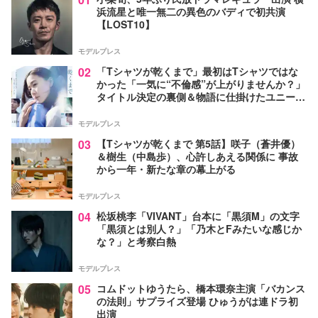
浜流星と唯一無二の異色のバディで初共演
【LOST10】
モデルプレス
02
「Tシャツが乾くまで」最初はTシャツではな
かった「一気に“不倫感”が上がりませんか？」
タイトル決定の裏側＆物語に仕掛けたユニーク
な視点【脚本家・生方美久氏インタビュー】
モデルプレス
03
【Tシャツが乾くまで 第5話】咲子（蒼井優）
＆樹生（中島歩）、心許しあえる関係に 事故
から一年・新たな章の幕上がる
モデルプレス
04
松坂桃李「VIVANT」台本に「黒須M」の文字
「黒須とは別人？」「乃木とFみたいな感じか
な？」と考察白熱
モデルプレス
05
コムドットゆうたら、橋本環奈主演「バカンス
の法則」サプライズ登場 ひゅうがは連ドラ初
出演