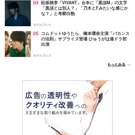
04
松坂桃李「VIVANT」台本に「黒須M」の文字
「黒須とは別人？」「乃木とFみたいな感じか
な？」と考察白熱
モデルプレス
05
コムドットゆうたら、橋本環奈主演「バカンス
の法則」サプライズ登場 ひゅうがは連ドラ初
出演
モデルプレス
もっとみる