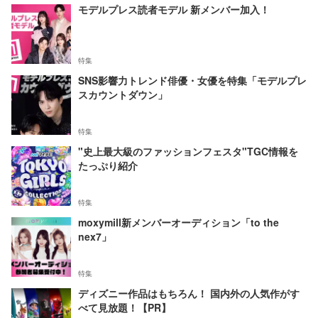
モデルプレス読者モデル 新メンバー加入！
特集
SNS影響力トレンド俳優・女優を特集「モデルプレ
スカウントダウン」
特集
"史上最大級のファッションフェスタ"TGC情報を
たっぷり紹介
特集
moxymill新メンバーオーディション「to the
nex7」
特集
ディズニー作品はもちろん！ 国内外の人気作がす
べて見放題！【PR】