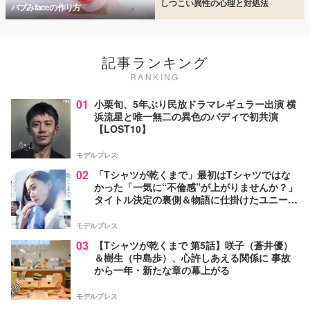
しつこい異性の心理と対処法
バブみfaceの作り方
記事ランキング
RANKING
01
小栗旬、5年ぶり民放ドラマレギュラー出演 横
浜流星と唯一無二の異色のバディで初共演
【LOST10】
モデルプレス
02
「Tシャツが乾くまで」最初はTシャツではな
かった「一気に“不倫感”が上がりませんか？」
タイトル決定の裏側＆物語に仕掛けたユニーク
な視点【脚本家・生方美久氏インタビュー】
モデルプレス
03
【Tシャツが乾くまで 第5話】咲子（蒼井優）
＆樹生（中島歩）、心許しあえる関係に 事故
から一年・新たな章の幕上がる
モデルプレス