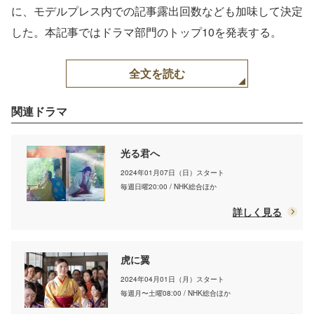
沙莉、吉高由里子（C）
に、モデルプレス内での記事露出回数なども加味して決定
モデルプレス
した。本記事ではドラマ部門のトップ10を発表する。
全文を読む
関連ドラマ
光る君へ
2024年01月07日（日）スタート
毎週日曜20:00 / NHK総合ほか
詳しく見る
虎に翼
2024年04月01日（月）スタート
毎週月〜土曜08:00 / NHK総合ほか