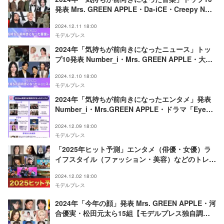
発表 Mrs. GREEN APPLE・Da-iCE・Creepy Nuts
などランクイン【モデルプレス独自調査】
2024.12.11 18:00
モデルプレス
2024年「気持ちが前向きになったニュース」トッ
プ10発表 Number_i・Mrs. GREEN APPLE・大谷
翔平夫妻などランクイン【モデルプレス独自調査】
2024.12.10 18:00
モデルプレス
2024年「気持ちが前向きになったエンタメ」発表
Number_i・Mrs.GREEN APPLE・ドラマ「Eye
Love You」…吉沢亮・山下美月の“夢を叶える秘
2024.12.09 18:00
訣”も【モデルプレス独自調査】
モデルプレス
「2025年ヒット予測」エンタメ（俳優・女優）ラ
イフスタイル（ファッション・美容）などのトレン
ド完全予測【モデルプレス独自調査】
2024.12.02 18:00
モデルプレス
2024年「今年の顔」発表 Mrs. GREEN APPLE・河
合優実・松田元太ら15組【モデルプレス独自調
査】