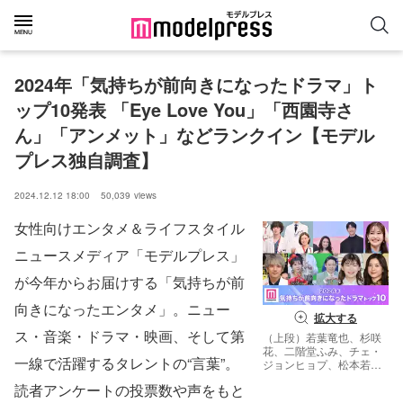
2024年「気持ちが前向きになったドラマ」ト
ップ10発表 「Eye Love You」「西園寺さ
ん」「アンメット」などランクイン【モデル
プレス独自調査】
2024.12.12 18:00
50,039
views
女性向けエンタメ＆ライフスタイル
ニュースメディア「モデルプレス」
が今年からお届けする「気持ちが前
向きになったエンタメ」。ニュー
拡大する
ス・音楽・ドラマ・映画、そして第
（上段）若葉竜也、杉咲
花、二階堂ふみ、チェ・
一線で活躍するタレントの“言葉”。
ジョンヒョプ、松本若菜
（下段）二宮和也、仲里
読者アンケートの投票数や声をもと
依紗、阿部サダヲ、伊藤