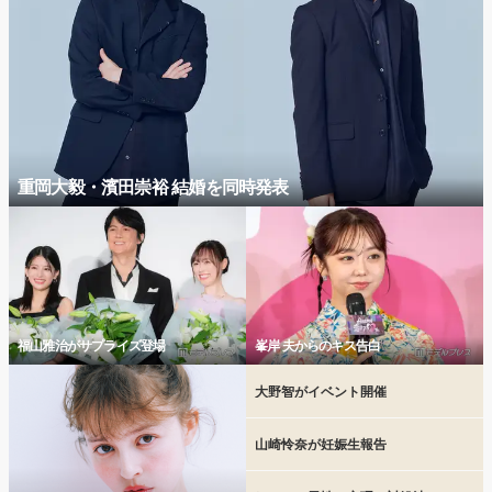
重岡大毅・濱田崇裕 結婚を同時発表
福山雅治がサプライズ登場
峯岸 夫からのキス告白
大野智がイベント開催
山崎怜奈が妊娠生報告