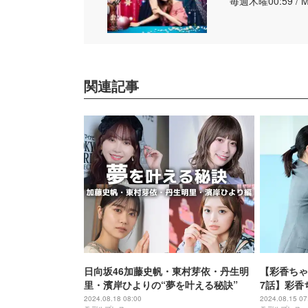
毎週木曜00:59 / 
関連記事
日向坂46加藤史帆・東村芽依・丹生明
【彩香ちゃ
里・濱岸ひよりの“夢を叶える秘訣”
7話】彩香
トで急接近
2024.08.18 08:00
2024.08.15 07