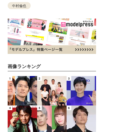
中村倫也
画像ランキング
1
2
3
4
5
6