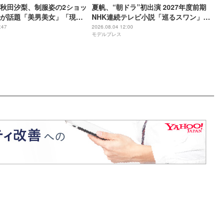
秋田汐梨、制服姿の2ショッ
夏帆、“朝ドラ”初出演 2027年度前期
が話題「美男美女」「現在
NHK連続テレビ小説「巡るスワン」第4
プが凄い」【幸せになりた
弾出演者発表
:47
2026.08.04 12:00
モデルプレス
君】