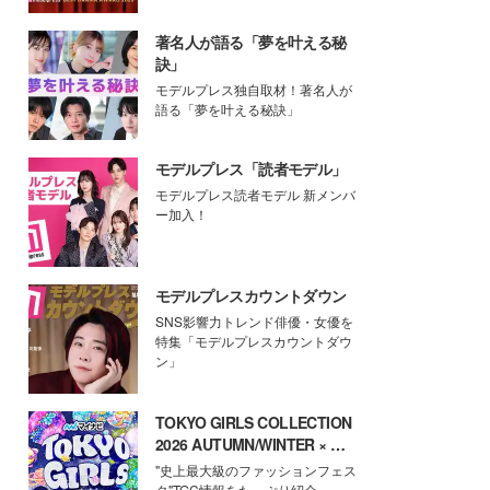
著名人が語る「夢を叶える秘
訣」
モデルプレス独自取材！著名人が
語る「夢を叶える秘訣」
モデルプレス「読者モデル」
モデルプレス読者モデル 新メンバ
ー加入！
モデルプレスカウントダウン
SNS影響力トレンド俳優・女優を
特集「モデルプレスカウントダウ
ン」
TOKYO GIRLS COLLECTION
2026 AUTUMN/WINTER × モ
デルプレス
"史上最大級のファッションフェス
タ"TGC情報をたっぷり紹介