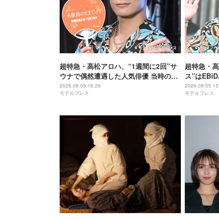
超特急・高松アロハ、“1週間に2回”サ
超特急・高
ウナで偶然遭遇した人気俳優 当時の状
ス”はEB
況再現「めっちゃ可愛いなと思いまし
「すごい愛
2026.08.05 16:29
2026.08.05 15
モデルプレス
モデルプレス
た」【名探偵のままでいて】
探偵のまま