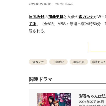
2024.08.22 07:00
26,738
views
日向坂46
の
加藤史帆
と女優の
森カンナ
がW主
てる
」（全8話、MBS：毎週木曜24時59分～
送される。
森カンナ
日向坂46
加藤史帆
彩香ちゃ
関連ドラマ
彩香ちゃんは弘
2024年07月04