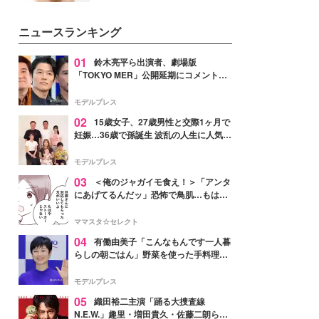
女性たちのヘアケア事情を紹介し
いという読者も多いのでは？そん
ます。
な美容の常識を大きく変える可能
ニュースランキング
性を秘めた、革新的な「Water
Capturing Skin（ウォーターキャ
プチャリングスキン：捕水肌）」
01
鈴木亮平ら出演者、劇場版
技術を、花王が構築した。
「TOKYO MER」公開延期にコメント
「現実のヒーローたちにチームMERから
最大の敬意とエールを」
モデルプレス
02
15歳女子、27歳男性と交際1ヶ月で
妊娠…36歳で孫誕生 波乱の人生に人気タ
レント思わずツッコミ「だいぶ危ねえ
よ！」
モデルプレス
03
＜俺のジャガイモ食え！＞「アンタ
にあげてるんだッ」恐怖で鳥肌…もはや
ストーカー？【第3話まんが】
ママスタ☆セレクト
04
有働由美子「こんなもんです一人暮
らしの朝ごはん」野菜を使った手料理公
開「作ってみたい」「ヘルシーで美味し
そう」と反響
モデルプレス
05
織田裕二主演「踊る大捜査線
N.E.W.」趣里・増田貴久・佐藤二朗ら新