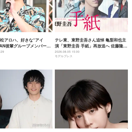
松アロハ、好きな“アイ
テレ東、東野圭吾さん追悼 亀梨和也主
iDAN後輩グループメンバー
演「東野圭吾 手紙」再放送へ 佐藤隆
らしい子なんですよ」【名
太・本田翼・中村倫也ら出演
:29
2026.08.05 15:00
モデルプレス
でいて】