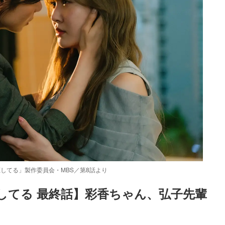
してる」製作委員会・MBS／第8話より
してる 最終話】彩香ちゃん、弘子先輩
Loaded
:
87.03%