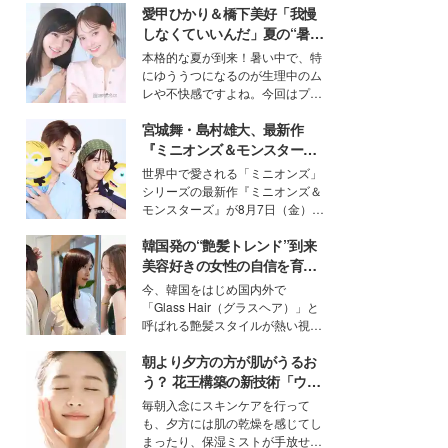
愛甲ひかり＆橋下美好「我慢
しなくていいんだ」夏の“暑さ
対策”の新しい選択肢とは？
本格的な夏が到来！暑い中で、特
にゆううつになるのが生理中のム
レや不快感ですよね。今回はプラ
イベートでも仲良しで旅行好きな
宮城舞・島村雄大、最新作
モデル・愛甲ひかりさんと橋下美
好さんを迎えて本音で女子会トー
『ミニオンズ＆モンスター
ク。猛暑のお出かけを快適に過ご
ズ』の魅力熱弁 ハチャメチャ
世界中で愛される「ミニオンズ」
すヒントや、2人が感動した夏の
だけじゃない“友情と絆”に感
シリーズの最新作『ミニオンズ＆
生理の新常識にも迫りました。
動
モンスターズ』が8月7日（金）に
公開。モデルプレスでは、“大のミ
韓国発の“艶髪トレンド”到来
ニオン好き”という共通点を持つモ
デルの宮城舞と島村雄大の特別対
美容好きの女性の自信を育む
談をお届け！それぞれの視点か
「ヘアケア事情」って？
今、韓国をはじめ国内外で
ら、今作ならではの魅力や予想外
「Glass Hair（グラスヘア）」と
の感動をもたらす奥深いストーリ
呼ばれる艶髪スタイルが熱い視線
ーについて熱く語り合ってもらっ
を集めています。メイクやファッ
た。
朝より夕方の方が肌がうるお
ションの完成度を高めるベースと
して、“髪そのものの美しさ”に改
う？ 花王構築の新技術「ウォ
めて注目する人が増えている様
ーターキャプチャリングスキ
毎朝入念にスキンケアを行って
子。今回は、そんな憧れの艶やか
ン（捕水肌）」がスキンケア
も、夕方には肌の乾燥を感じてし
な髪を日常で叶える、美容好きの
の常識を変える予感
まったり、保湿ミストが手放せな