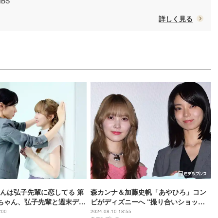
MBS
詳しく見る
んは弘子先輩に恋してる 第
森カンナ＆加藤史帆「あやひろ」コン
ちゃん、弘子先輩と週末デー
ビがディズニーへ “撮り合いショッ
ト”に反響続々「需要ありまくりな写
:00
2024.08.10 18:55