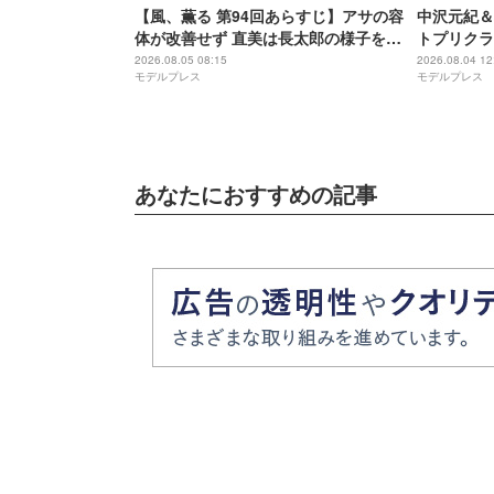
【風、薫る 第94回あらすじ】アサの容
中沢元紀＆
体が改善せず 直美は長太郎の様子を気
トプリクラ
にする
とのギャッ
2026.08.05 08:15
2026.08.04 12
モデルプレス
モデルプレス
いマサムネ
あなたにおすすめの記事