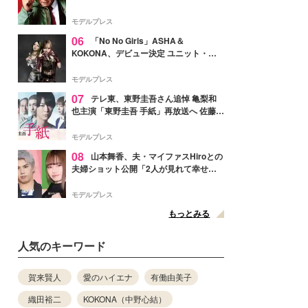
メンバー紹介映像解禁 各キャラクター象
徴する“謎のキーワード”も
モデルプレス
06
「No No Girls」ASHA＆
KOKONA、デビュー決定 ユニット・
TAKARAとしてセルフプロデュース楽曲
リリースへ
モデルプレス
07
テレ東、東野圭吾さん追悼 亀梨和
也主演「東野圭吾 手紙」再放送へ 佐藤隆
太・本田翼・中村倫也ら出演
モデルプレス
08
山本舞香、夫・マイファスHiroとの
夫婦ショット公開「2人が見れて幸せ」
「仲の良さが伝わってくる」と反響
モデルプレス
もっとみる
人気のキーワード
賀来賢人
愛のハイエナ
有働由美子
織田裕二
KOKONA（中野心結）