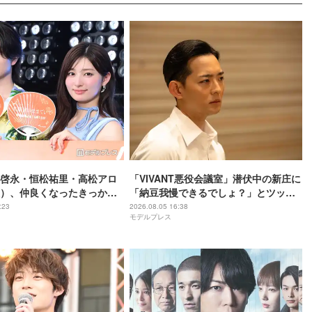
啓永・恒松祐里・高松アロ
「VIVANT悪役会議室」潜伏中の新庄に
）、仲良くなったきっかけ
「納豆我慢できるでしょ？」とツッコ
は「個性があるアニメね」
ミ「VIVANT考察をする視聴者目線」
:23
2026.08.05 16:38
モデルプレス
ままでいて】
「私も会議に参加したい」と話題【ネ
タバレあり】