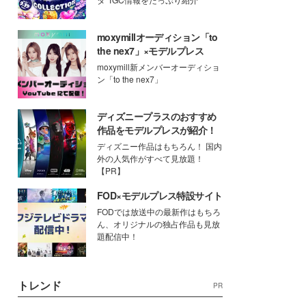
moxymillオーディション「to
the nex7」×モデルプレス
moxymill新メンバーオーディショ
ン「to the nex7」
ディズニープラスのおすすめ
作品をモデルプレスが紹介！
ディズニー作品はもちろん！ 国内
外の人気作がすべて見放題！
【PR】
FOD×モデルプレス特設サイト
FODでは放送中の最新作はもちろ
ん、オリジナルの独占作品も見放
題配信中！
トレンド
PR