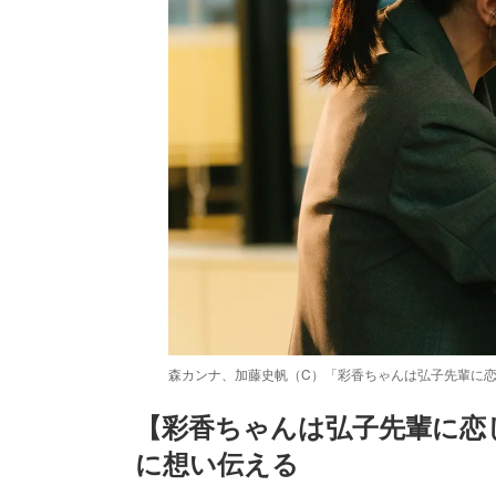
森カンナ、加藤史帆（C）「彩香ちゃんは弘子先輩に恋
【彩香ちゃんは弘子先輩に恋
に想い伝える
/
Unmute