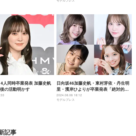
モデルプレス
真」「デート覗いてる気分」
、4人同時卒業発表 加藤史帆
日向坂46加藤史帆・東村芽依・丹生明
後の活動明かす
里・濱岸ひよりが卒業発表「絶対的第
六感」がラストシングル
:33
2024.08.06 18:12
モデルプレス
新記事