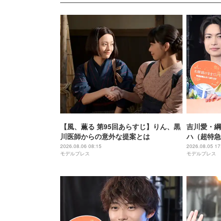
【風、薫る 第95回あらすじ】りん、黒
吉川愛・綱
川医師からの意外な提案とは
ハ（超特急
のアニメと
2026.08.06 08:15
2026.08.05 17
モデルプレス
モデルプレス
【名探偵の