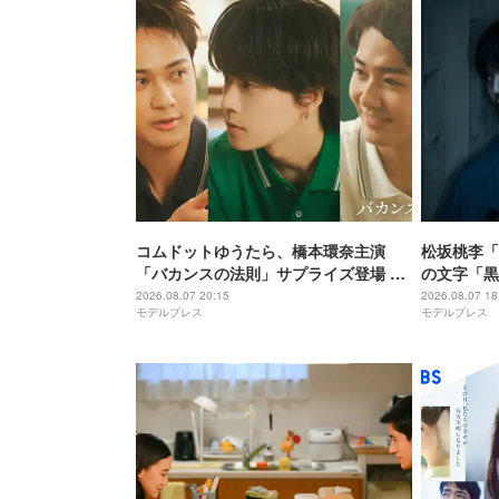
コムドットゆうたら、橋本環奈主演
松坂桃李「
「バカンスの法則」サプライズ登場 ひ
の文字「黒
ゅうがは連ドラ初出演
たいな感じ
2026.08.07 20:15
2026.08.07 18
モデルプレス
モデルプレス