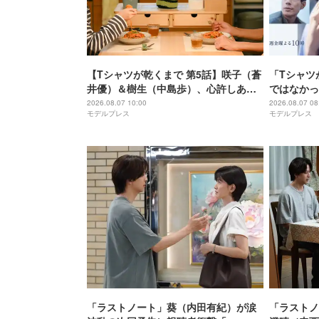
【Tシャツが乾くまで 第5話】咲子（蒼
「Tシャツ
井優）＆樹生（中島歩）、心許しあえ
ではなかっ
る関係に 事故から一年・新たな章の幕
りませんか
2026.08.07 10:00
2026.08.07 08
モデルプレス
モデルプレス
上がる
物語に仕掛
家・生方美
「ラストノート」葵（内田有紀）が涙
「ラストノ