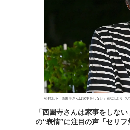
松村北斗「西園寺さんは家事をしない」第6話より（C）
「西園寺さんは家事をしない
の“表情”に注目の声「セリ
/
Unmute