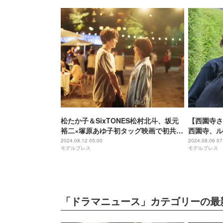
松たか子＆SixTONES松村北斗、坂元
【西園寺さ
裕二×塚原あゆ子初タッグ映画で初共演
西園寺、ル
オリジナルラブストーリー制作決定
くりに奔走
2024.08.12 05:00
2024.08.06 07
モデルプレス
モデルプレス
【ファーストキス 1ST KISS】
「ドラマニュース」カテゴリーの最