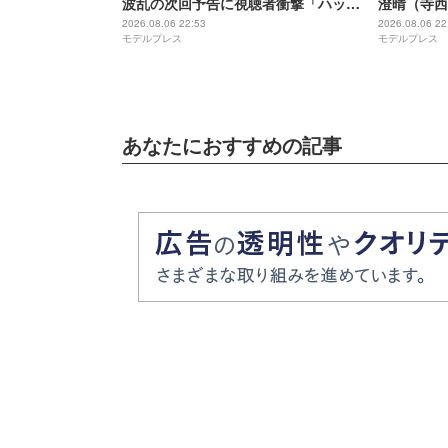
波乱の次回予告に視聴者衝撃「ハッピ
澄晴（寺西
ーエンドに進むのかと思ったのに」
着浮き彫り
2026.08.06 22:53
2026.08.06 22
モデルプレス
モデルプレス
「不穏すぎる」【ネタバレあり】
光がない」
あなたにおすすめの記事