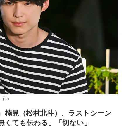
TBS
」楠見（松村北斗）、ラストシーン
フ無くても伝わる」「切ない」
Loaded
:
87.03%