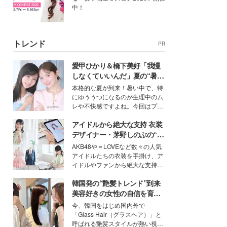
中！
トレンド
PR
愛甲ひかり＆橋下美好「我慢
しなくていいんだ」夏の“暑さ
対策”の新しい選択肢とは？
本格的な夏が到来！暑い中で、特
にゆううつになるのが生理中のム
レや不快感ですよね。今回はプラ
イベートでも仲良しで旅行好きな
アイドルから絶大な支持 衣装
モデル・愛甲ひかりさんと橋下美
好さんを迎えて本音で女子会トー
デザイナー・茅野しのぶの“可
ク。猛暑のお出かけを快適に過ご
愛い”を作る美学＜「シチズン
AKB48や＝LOVEなど数々の人気
すヒントや、2人が感動した夏の
クロスシー」インタビュー＞
アイドルたちの衣装を手掛け、ア
生理の新常識にも迫りました。
イドルやファンから絶大な支持を
得る、株式会社オサレカンパニー
韓国発の“艶髪トレンド”到来
取締役兼クリエイティブディレク
ター・茅野しのぶ。一人ひとりの
美容好きの女性の自信を育む
個性に寄り添い、魅力を引き出す
「ヘアケア事情」って？
今、韓国をはじめ国内外で
衣装作りは、多くの女性たちに勇
「Glass Hair（グラスヘア）」と
気と自信を与え続けている。
呼ばれる艶髪スタイルが熱い視線