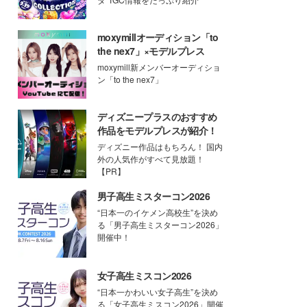
moxymillオーディション「to
the nex7」×モデルプレス
moxymill新メンバーオーディショ
ン「to the nex7」
ディズニープラスのおすすめ
作品をモデルプレスが紹介！
ディズニー作品はもちろん！ 国内
外の人気作がすべて見放題！
【PR】
男子高生ミスターコン2026
“日本一のイケメン高校生”を決め
る「男子高生ミスターコン2026」
開催中！
女子高生ミスコン2026
“日本一かわいい女子高生”を決め
る「女子高生ミスコン2026」開催