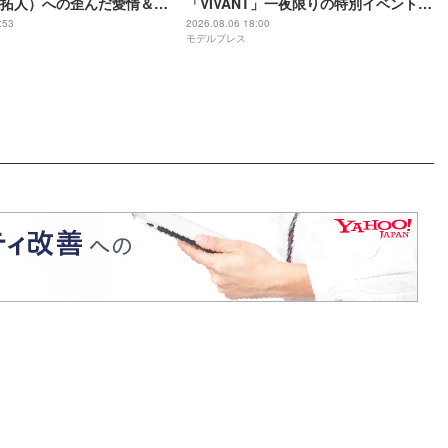
拓人）への歪んだ愛情＆執
「VIVANT」一夜限りの特別イベント出
に「完全にホラー」「目に
演者11人解禁
:53
2026.08.06 18:00
モデルプレス
【ネタバレあり】