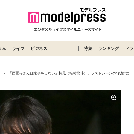
ラム
ライフ
ビジネス
特集
ランキング
ドラ
ス
「西園寺さんは家事をしない」楠見（松村北斗）、ラストシーンの“表情”に
>