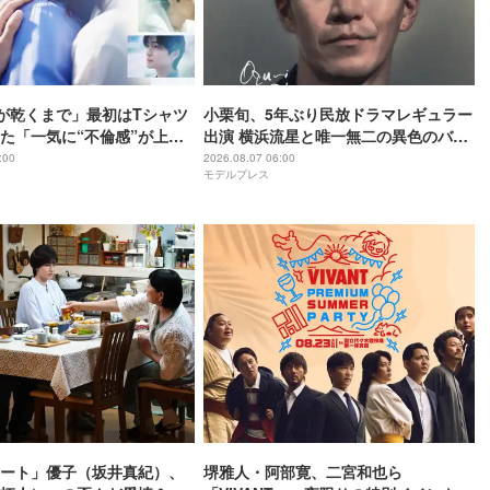
が乾くまで」最初はTシャツ
小栗旬、5年ぶり民放ドラマレギュラー
た「一気に“不倫感”が上が
出演 横浜流星と唯一無二の異色のバデ
？」タイトル決定の裏側＆
ィで初共演【LOST10】
:00
2026.08.07 06:00
モデルプレス
けたユニークな視点【脚本
久氏インタビュー】
ート」優子（坂井真紀）、
堺雅人・阿部寛、二宮和也ら