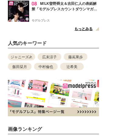
08
M!LK曽野舜太＆吉田仁人の表紙解
禁「モデルプレスカウントダウンマガジ
ン」巻頭に登場
モデルプレス
もっとみる
人気のキーワード
ジャニーズJr.
広末涼子
藤嶌果歩
飯田栞月
中村倫也
辻希美
画像ランキング