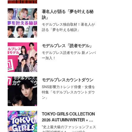
著名人が語る「夢を叶える秘
訣」
モデルプレス独自取材！著名人が
語る「夢を叶える秘訣」
モデルプレス「読者モデル」
モデルプレス読者モデル 新メンバ
ー加入！
モデルプレスカウントダウン
SNS影響力トレンド俳優・女優を
特集「モデルプレスカウントダウ
ン」
TOKYO GIRLS COLLECTION
2026 AUTUMN/WINTER × モ
デルプレス
"史上最大級のファッションフェス
タ"TGC情報をたっぷり紹介