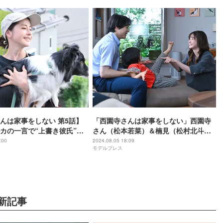
んは家事をしない 第5話】
「西園寺さんは家事をしない」西園寺
カの一言で“上書き彼氏”づ
さん（松本若菜）＆楠見（松村北斗）
？
は「一筋縄ではいかない2人」新たなフ
:00
2024.08.05 18:09
モデルプレス
ェーズへ突入【第5話プロデューサーコ
メント】
新記事