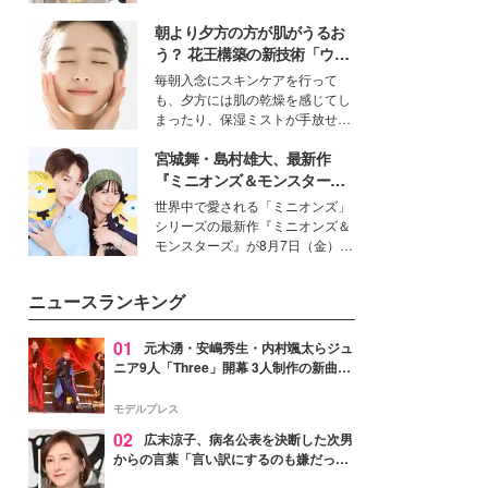
を集めています。メイクやファッ
朝より夕方の方が肌がうるお
ションの完成度を高めるベースと
して、“髪そのものの美しさ”に改
う？ 花王構築の新技術「ウォ
めて注目する人が増えている様
ーターキャプチャリングスキ
毎朝入念にスキンケアを行って
子。今回は、そんな憧れの艶やか
ン（捕水肌）」がスキンケア
も、夕方には肌の乾燥を感じてし
な髪を日常で叶える、美容好きの
の常識を変える予感
まったり、保湿ミストが手放せな
女性たちのヘアケア事情を紹介し
いという読者も多いのでは？そん
ます。
宮城舞・島村雄大、最新作
な美容の常識を大きく変える可能
性を秘めた、革新的な「Water
『ミニオンズ＆モンスター
Capturing Skin（ウォーターキャ
ズ』の魅力熱弁 ハチャメチャ
世界中で愛される「ミニオンズ」
プチャリングスキン：捕水肌）」
だけじゃない“友情と絆”に感
シリーズの最新作『ミニオンズ＆
技術を、花王が構築した。
動
モンスターズ』が8月7日（金）に
公開。モデルプレスでは、“大のミ
ニオン好き”という共通点を持つモ
ニュースランキング
デルの宮城舞と島村雄大の特別対
談をお届け！それぞれの視点か
ら、今作ならではの魅力や予想外
01
元木湧・安嶋秀生・内村颯太らジュ
の感動をもたらす奥深いストーリ
ニア9人「Three」開幕 3人制作の新曲＆
ーについて熱く語り合ってもらっ
手描きセットに込めた想い「もっと前に
た。
進んで夢を掴みたい」【ゲネプロレポ】
モデルプレス
02
広末涼子、病名公表を決断した次男
からの言葉「言い訳にするのも嫌だっ
た」「言うべきか迷った」