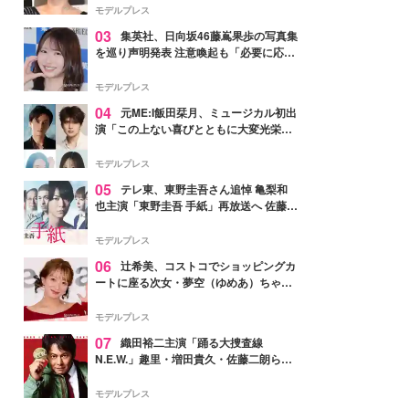
モデルプレス
03
集英社、日向坂46藤嶌果歩の写真集
を巡り声明発表 注意喚起も「必要に応じ
て法的措置を含む対応を検討」
モデルプレス
04
元ME:I飯田栞月、ミュージカル初出
演「この上ない喜びとともに大変光栄」
4年ぶり上演「ファントム」城田優らキ
ャスト発表
モデルプレス
05
テレ東、東野圭吾さん追悼 亀梨和
也主演「東野圭吾 手紙」再放送へ 佐藤隆
太・本田翼・中村倫也ら出演
モデルプレス
06
辻希美、コストコでショッピングカ
ートに座る次女・夢空（ゆめあ）ちゃん
の姿公開「乗りこなしてる感じが可愛す
ぎ」「成長を感じる」の声
モデルプレス
07
織田裕二主演「踊る大捜査線
N.E.W.」趣里・増田貴久・佐藤二朗ら新
メンバー紹介映像解禁 各キャラクター象
徴する“謎のキーワード”も
モデルプレス