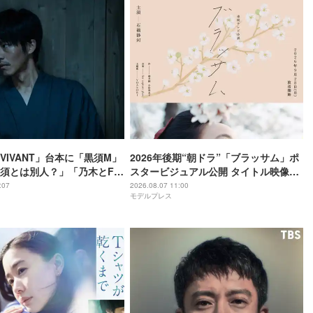
VIVANT」台本に「黒須M」
2026年後期“朝ドラ”「ブラッサム」ポ
須とは別人？」「乃木とFみ
スタービジュアル公開 タイトル映像担
かな？」と考察白熱
当・ドラマの語りも決定
:07
2026.08.07 11:00
モデルプレス