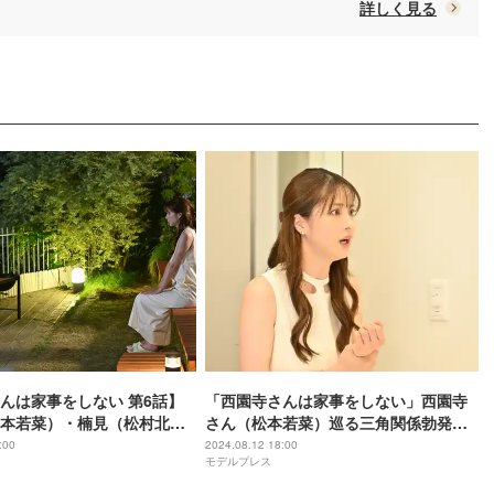
詳しく見る
んは家事をしない 第6話】
「西園寺さんは家事をしない」西園寺
本若菜）・楠見（松村北
さん（松本若菜）巡る三角関係勃発ラ
（津田健次郎）、“恋のトラ
ストシーン、原作再現の強いこだわり
:00
2024.08.12 18:00
モデルプレス
”発生でカオス状況に？
“偽家族”に新たな変化も？【第6話プロ
デューサーコメント】