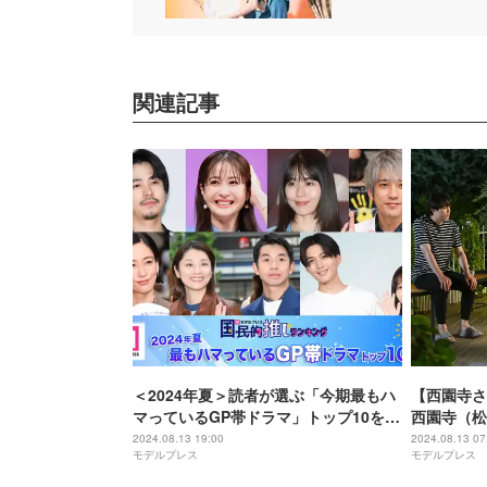
関連記事
＜2024年夏＞読者が選ぶ「今期最もハ
【西園寺さ
マっているGP帯ドラマ」トップ10を発
西園寺（松
表【モデルプレス国民的推しランキン
斗）・横井
2024.08.13 19:00
2024.08.13 07
モデルプレス
モデルプレス
グ】
イアングル