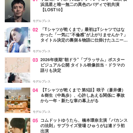
浜流星と唯一無二の異色のバディで初共演
【LOST10】
モデルプレス
02
「Tシャツが乾くまで」最初はTシャツではな
かった「一気に“不倫感”が上がりませんか？」
タイトル決定の裏側＆物語に仕掛けたユニーク
な視点【脚本家・生方美久氏インタビュー】
モデルプレス
03
2026年後期“朝ドラ”「ブラッサム」ポスター
ビジュアル公開 タイトル映像担当・ドラマの
語りも決定
モデルプレス
04
【Tシャツが乾くまで 第5話】咲子（蒼井優）
＆樹生（中島歩）、心許しあえる関係に 事故
から一年・新たな章の幕上がる
モデルプレス
05
コムドットゆうたら、橋本環奈主演「バカンス
の法則」サプライズ登場 ひゅうがは連ドラ初
出演