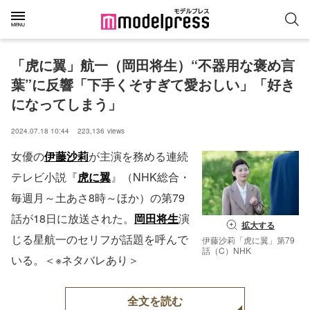
「虎に翼」航一（岡田将生）“不器用な褒め言
葉”に反響「下手くそすぎて愛おしい」「好き
になってしまう」
2024.07.18 10:44
223,136
views
女優の
伊藤沙莉
が主演を務める連続
テレビ小説『
虎に翼
』（NHK総合・
毎週月～土あさ8時～ほか）の第79
話が18日に放送された。
岡田将生
演
拡大する
じる星航一のセリフが話題を呼んで
伊藤沙莉「虎に翼」第79
話（C）NHK
いる。＜※ネタバレあり＞
全文を読む