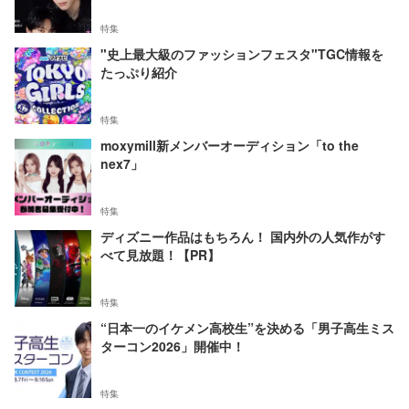
特集
"史上最大級のファッションフェスタ"TGC情報を
たっぷり紹介
特集
moxymill新メンバーオーディション「to the
nex7」
特集
ディズニー作品はもちろん！ 国内外の人気作がす
べて見放題！【PR】
特集
“日本一のイケメン高校生”を決める「男子高生ミス
ターコン2026」開催中！
特集