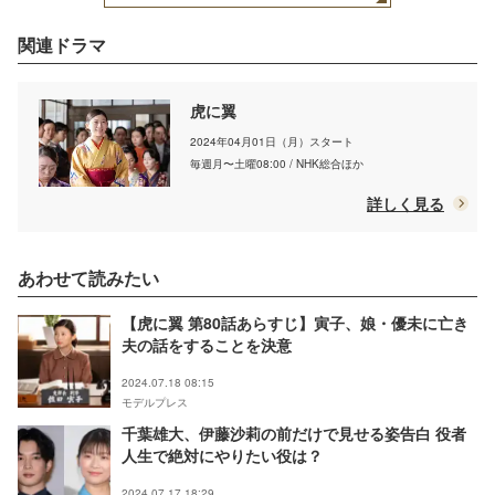
関連ドラマ
虎に翼
2024年04月01日（月）スタート
毎週月〜土曜08:00 / NHK総合ほか
詳しく見る
あわせて読みたい
【虎に翼 第80話あらすじ】寅子、娘・優未に亡き
夫の話をすることを決意
2024.07.18 08:15
モデルプレス
千葉雄大、伊藤沙莉の前だけで見せる姿告白 役者
人生で絶対にやりたい役は？
2024.07.17 18:29