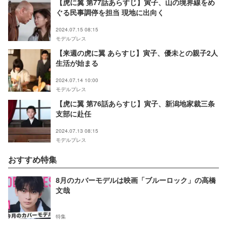
【虎に翼 第77話あらすじ】寅子、山の境界線をめ
ぐる民事調停を担当 現地に出向く
2024.07.15 08:15
モデルプレス
【来週の虎に翼 あらすじ】寅子、優未との親子2人
生活が始まる
2024.07.14 10:00
モデルプレス
【虎に翼 第76話あらすじ】寅子、新潟地家裁三条
支部に赴任
2024.07.13 08:15
モデルプレス
おすすめ特集
8月のカバーモデルは映画「ブルーロック」の高橋
文哉
特集