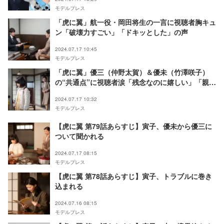
モデルプレス
「虎に翼」航一役・岡田将生の一言に視聴者胸キュ
ン「破壊力すごい」「ドキッとした」の声
2024.07.17 10:45
モデルプレス
「虎に翼」優三（仲野太賀）＆優未（竹澤咲子）
の“共通点”に視聴者涙「残念なのに嬉しい」「親子
ってすごい」
2024.07.17 10:32
モデルプレス
【虎に翼 第79話あらすじ】寅子、優未から優三に
ついて聞かれる
2024.07.17 08:15
モデルプレス
【虎に翼 第78話あらすじ】寅子、トラブルに巻き
込まれる
2024.07.16 08:15
モデルプレス