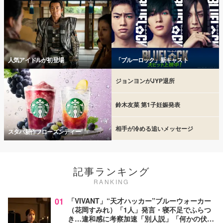
人気アイドルが初登場
「ブルーロック」新キャスト
ジョンヨンがJYP退所
鈴木友菜 第1子妊娠発表
相手が冷める追いメッセージ
スタバ新作フローズンティー
記事ランキング
RANKING
01
「VIVANT」“天才ハッカー”ブルーウォーカー
（花岡すみれ）「1人」発言・寝不足でふらつ
き…違和感に考察加速「別人説」「何かの伏線