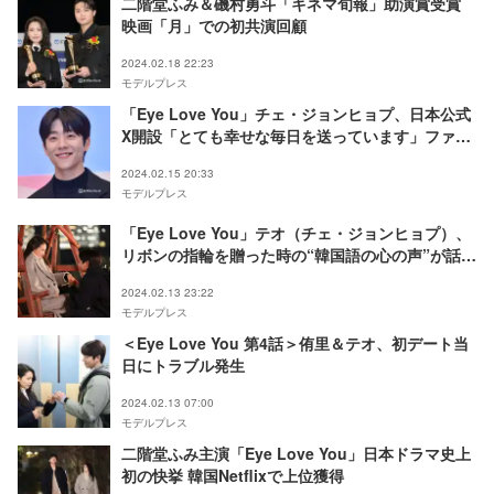
二階堂ふみ＆磯村勇斗「キネマ旬報」助演賞受賞
映画「月」での初共演回顧
2024.02.18 22:23
モデルプレス
「Eye Love You」チェ・ジョンヒョプ、日本公式
X開設「とても幸せな毎日を送っています」ファン
から歓喜の声殺到
2024.02.15 20:33
モデルプレス
「Eye Love You」テオ（チェ・ジョンヒョプ）、
リボンの指輪を贈った時の“韓国語の心の声”が話題
「破壊力すごい」「キュンが止まらない」
2024.02.13 23:22
モデルプレス
＜Eye Love You 第4話＞侑里＆テオ、初デート当
日にトラブル発生
2024.02.13 07:00
モデルプレス
二階堂ふみ主演「Eye Love You」日本ドラマ史上
初の快挙 韓国Netflixで上位獲得