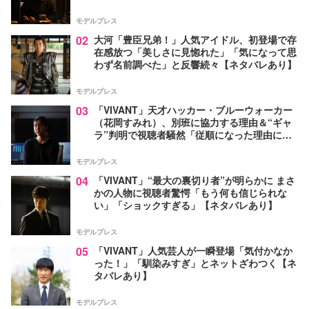
か」【ネタバレあり】
モデルプレス
02
大河「豊臣兄弟！」人気アイドル、初登場で存
在感放つ「美しさに見惚れた」「気になって思
わず名前調べた」と反響続々【ネタバレあり】
モデルプレス
03
「VIVANT」天才ハッカー・ブルーウォーカー
（花岡すみれ）、別班に協力する理由＆“ギャ
ラ”判明で視聴者騒然「従順になった理由に納
得」「裏切れば死か」
モデルプレス
04
「VIVANT」“最大の裏切り者”が明らかに まさ
かの人物に視聴者驚愕「もう何も信じられな
い」「ショックすぎる」【ネタバレあり】
モデルプレス
05
「VIVANT」人気芸人が一瞬登場「気付かなか
った！」「馴染みすぎ」とネットざわつく【ネ
タバレあり】
モデルプレス