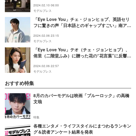
2024.02.10 06:00
モデルプレス
「Eye Love You」チェ・ジョンヒョプ、英語セリ
フに驚きの声「日本語とのギャップすごい」南アフ
リカ留学経験者が実力見せる
2024.02.06 23:15
モデルプレス
「Eye Love You」テオ（チェ・ジョンヒョプ）、
侑里（二階堂ふみ）に贈った花の“花言葉”に反響
「かなりの策士」「ずるい」
2024.02.06 22:57
モデルプレス
おすすめ特集
8月のカバーモデルは映画「ブルーロック」の高橋
文哉
特集
各種エンタメ・ライフスタイルにまつわるランキン
グ＆読者アンケート結果を発表