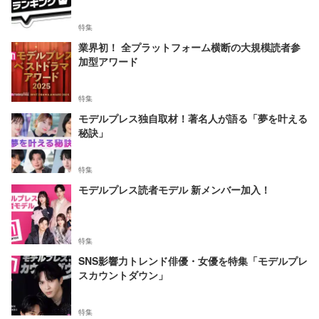
特集
業界初！ 全プラットフォーム横断の大規模読者参
加型アワード
特集
モデルプレス独自取材！著名人が語る「夢を叶える
秘訣」
特集
モデルプレス読者モデル 新メンバー加入！
特集
SNS影響力トレンド俳優・女優を特集「モデルプレ
スカウントダウン」
特集