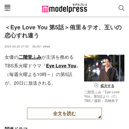
＜Eye Love You 第5話＞侑里＆テオ、互いの
恋心すれ違う
2024.02.20 07:00
38,051
views
女優の
二階堂ふみ
が主演を務める
TBS系火曜ドラマ『
Eye Love You
』
（毎週火曜よる10時～）の第5話
が、20日に放送される。
拡大する
二階堂ふみ「Eye Love
You」第5話より（C）
TBS／撮影：高橋裕子
全文を読む
関連ドラマ