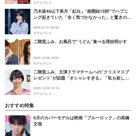
モデルプレス
乃木坂46山下美月「紅白」“曲開始15秒”でハプニ
ング起きていた「全く気づかなかった」と驚きの声
殺到
2024.01.01 00:53
モデルプレス
二階堂ふみ、お風呂で“うどん”食べる理由明かす
2023.12.29 18:00
モデルプレス
二階堂ふみ、主演ドラマチームへの“クリスマスプ
レゼント”が話題「オシャレすぎる」「私も欲し
い」＜Eye Love You＞
2023.12.24 13:16
モデルプレス
おすすめ特集
8月のカバーモデルは映画「ブルーロック」の高橋
文哉