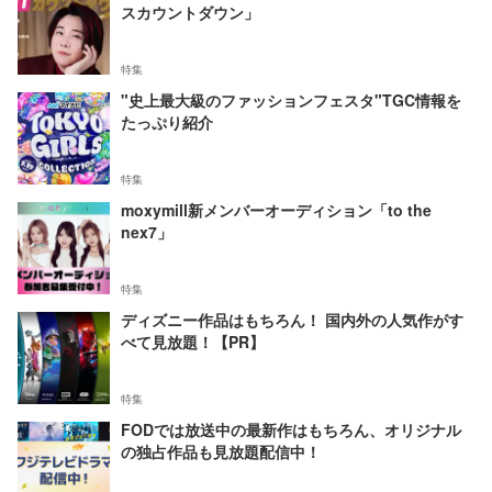
スカウントダウン」
特集
"史上最大級のファッションフェスタ"TGC情報を
たっぷり紹介
特集
moxymill新メンバーオーディション「to the
nex7」
特集
ディズニー作品はもちろん！ 国内外の人気作がす
べて見放題！【PR】
特集
FODでは放送中の最新作はもちろん、オリジナル
の独占作品も見放題配信中！