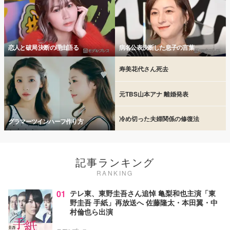
恋人と破局 決断の理由語る
病名公表決断した息子の言葉
寿美花代さん死去
元TBS山本アナ 離婚発表
冷め切った夫婦関係の修復法
グラマーツインハーフ作り方
記事ランキング
RANKING
01
テレ東、東野圭吾さん追悼 亀梨和也主演「東
野圭吾 手紙」再放送へ 佐藤隆太・本田翼・中
村倫也ら出演