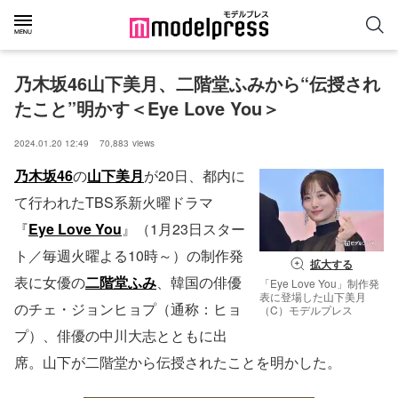
乃木坂46山下美月、二階堂ふみから“伝授され
たこと”明かす＜Eye Love You＞
2024.01.20 12:49
70,883
views
乃木坂46
の
山下美月
が20日、都内に
て行われたTBS系新火曜ドラマ
『
Eye Love You
』（1月23日スター
ト／毎週火曜よる10時～）の制作発
拡大する
表に女優の
二階堂ふみ
、韓国の俳優
「Eye Love You」制作発
表に登場した山下美月
のチェ・ジョンヒョプ（通称：ヒョ
（C）モデルプレス
プ）、俳優の中川大志とともに出
席。山下が二階堂から伝授されたことを明かした。