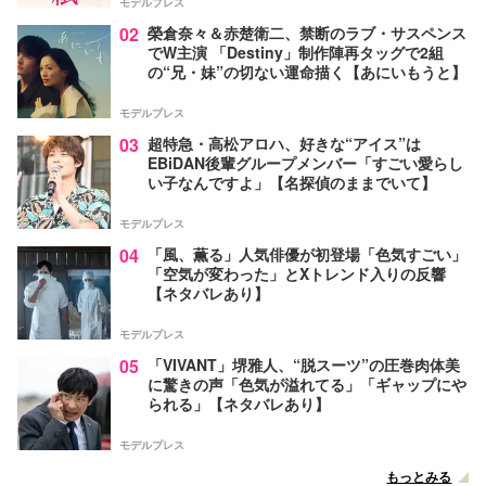
モデルプレス
02
榮倉奈々＆赤楚衛二、禁断のラブ・サスペンス
でW主演 「Destiny」制作陣再タッグで2組
の“兄・妹”の切ない運命描く【あにいもうと】
モデルプレス
03
超特急・高松アロハ、好きな“アイス”は
EBiDAN後輩グループメンバー「すごい愛らし
い子なんですよ」【名探偵のままでいて】
モデルプレス
04
「風、薫る」人気俳優が初登場「色気すごい」
「空気が変わった」とXトレンド入りの反響
【ネタバレあり】
モデルプレス
05
「VIVANT」堺雅人、“脱スーツ”の圧巻肉体美
に驚きの声「色気が溢れてる」「ギャップにや
られる」【ネタバレあり】
モデルプレス
もっとみる