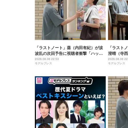
「ラストノート」葵（内田有紀）が涙
「ラストノ
波乱の次回予告に視聴者衝撃「ハッピ
澄晴（寺西
ーエンドに進むのかと思ったのに」
着浮き彫り
2026.08.06 22:53
2026.08.06 22
モデルプレス
モデルプレス
「不穏すぎる」【ネタバレあり】
光がない」