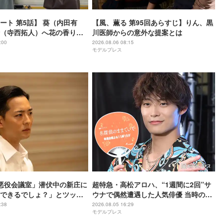
ート 第5話】 葵（内田有
【風、薫る 第95回あらすじ】りん、黒
（寺西拓人）へ花の香り感
川医師からの意外な提案とは
た経緯明かす
:00
2026.08.06 08:15
モデルプレス
NT悪役会議室」潜伏中の新庄に
超特急・高松アロハ、“1週間に2回”サ
できるでしょ？」とツッコ
ウナで偶然遭遇した人気俳優 当時の状
ANT考察をする視聴者目線」
況再現「めっちゃ可愛いなと思いまし
:38
2026.08.05 16:29
モデルプレス
に参加したい」と話題【ネ
た」【名探偵のままでいて】