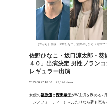
（左から）葵揚、佐野ひなこ、浦井のりひろ（男性ブラ
佐野ひなこ・坂口涼太郎・葵
４０」出演決定 男性ブラン
/
Unmute
レギュラー出演
2023.06.27 10:00
23,174
views
女優の
福原遥
と
深田恭子
がW主演を務める7月
ーン／フォーティー）～ふたりなら夢も恋も～