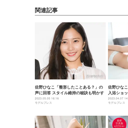
関連記事
佐野ひなこ「整形したことある？」の
佐野ひなこ
声に回答 スタイル維持の秘訣も明かす
入浴ショッ
infinito＞
2023.05.05 16:16
2023.04.07 14
モデルプレス
モデルプレス