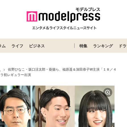
ラム
ライフ
ビジネス
特集
ランキング
ドラ
ス
佐野ひなこ・坂口涼太郎・葵揚ら、福原遥＆深田恭子W主演「１８／４
>
ドラ初レギュラー出演