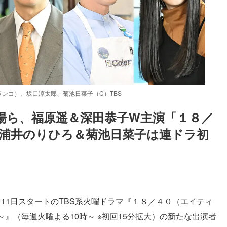
ンコ）、坂口涼太郎、菊池日菜子（C）TBS
揚ら、福原遥＆深田恭子W主演「１８／
コ浦井のりひろ＆菊池日菜子は連ドラ初
Loaded
:
83.55%
11日スタートのTBS系火曜ドラマ『１８／４０（エイティ
』（毎週火曜よる10時～ ※初回15分拡大）の新たな出演者