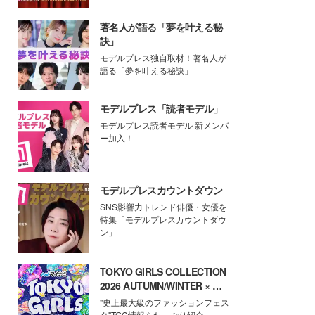
著名人が語る「夢を叶える秘
訣」
モデルプレス独自取材！著名人が
語る「夢を叶える秘訣」
モデルプレス「読者モデル」
モデルプレス読者モデル 新メンバ
ー加入！
モデルプレスカウントダウン
SNS影響力トレンド俳優・女優を
特集「モデルプレスカウントダウ
ン」
TOKYO GIRLS COLLECTION
2026 AUTUMN/WINTER × モ
デルプレス
"史上最大級のファッションフェス
タ"TGC情報をたっぷり紹介