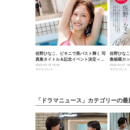
佐野ひなこ、ビキニで美バスト輝く 写
佐野ひなこ
真集タイトル＆記念イベント決定＜
集秘蔵カッ
infinito＞
2023.03.18 18:40
2023.02.07 18
モデルプレス
モデルプレス
「ドラマニュース」カテゴリーの最