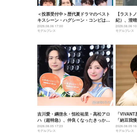
＜投票受付中＞歴代夏ドラマのベスト
【ラストノ
キスシーン・ハグシーン・コンビは？
紀）、澄晴
【モデルプレスランキング】
じなくなっ
2026.08.06 17:00
2026.08.06 10
モデルプレス
モデルプレス
吉川愛・綱啓永・恒松祐里・高松アロ
「VIVA
ハ（超特急）、仲良くなったきっかけ
「納豆我慢
のアニメとは「個性があるアニメね」
ミ「VIV
2026.08.05 17:23
2026.08.05 16
モデルプレス
モデルプレス
【名探偵のままでいて】
「私も会議