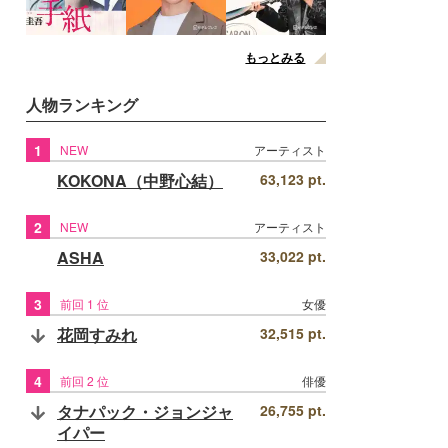
もっとみる
人物ランキング
1
NEW
アーティスト
KOKONA（中野心結）
63,123 pt.
2
NEW
アーティスト
ASHA
33,022 pt.
3
前回 1 位
女優
花岡すみれ
32,515 pt.
4
前回 2 位
俳優
タナパック・ジョンジャ
26,755 pt.
イパー