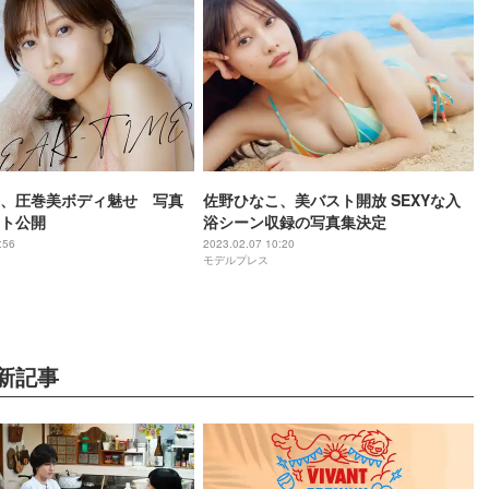
、圧巻美ボディ魅せ 写真
佐野ひなこ、美バスト開放 SEXYな入
ト公開
浴シーン収録の写真集決定
:56
2023.02.07 10:20
モデルプレス
新記事