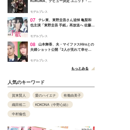
KOKONA、デビュー決定 ユニット・
TAKARAとしてセルフプロデュース楽曲
リリースへ
モデルプレス
07
テレ東、東野圭吾さん追悼 亀梨和
也主演「東野圭吾 手紙」再放送へ 佐藤隆
太・本田翼・中村倫也ら出演
モデルプレス
08
山本舞香、夫・マイファスHiroとの
夫婦ショット公開「2人が見れて幸せ」
「仲の良さが伝わってくる」と反響
モデルプレス
もっとみる
人気のキーワード
賀来賢人
愛のハイエナ
有働由美子
織田裕二
KOKONA（中野心結）
中村倫也