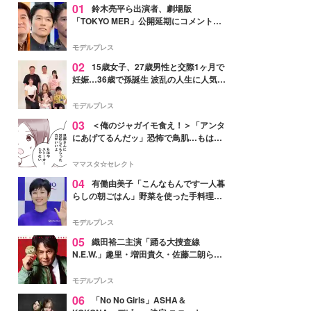
01
鈴木亮平ら出演者、劇場版
「TOKYO MER」公開延期にコメント
「現実のヒーローたちにチームMERから
最大の敬意とエールを」
モデルプレス
02
15歳女子、27歳男性と交際1ヶ月で
妊娠…36歳で孫誕生 波乱の人生に人気タ
レント思わずツッコミ「だいぶ危ねえ
よ！」
モデルプレス
03
＜俺のジャガイモ食え！＞「アンタ
にあげてるんだッ」恐怖で鳥肌…もはや
ストーカー？【第3話まんが】
ママスタ☆セレクト
04
有働由美子「こんなもんです一人暮
らしの朝ごはん」野菜を使った手料理公
開「作ってみたい」「ヘルシーで美味し
そう」と反響
モデルプレス
05
織田裕二主演「踊る大捜査線
N.E.W.」趣里・増田貴久・佐藤二朗ら新
メンバー紹介映像解禁 各キャラクター象
徴する“謎のキーワード”も
モデルプレス
06
「No No Girls」ASHA＆