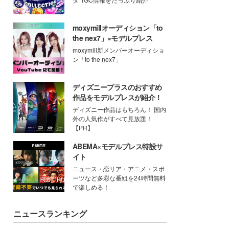
moxymillオーディション「to
the nex7」×モデルプレス
moxymill新メンバーオーディショ
ン「to the nex7」
ディズニープラスのおすすめ
作品をモデルプレスが紹介！
ディズニー作品はもちろん！ 国内
外の人気作がすべて見放題！
【PR】
ABEMA×モデルプレス特設サ
イト
ニュース・恋リア・アニメ・スポ
ーツなど多彩な番組を24時間無料
で楽しめる！
ニュースランキング