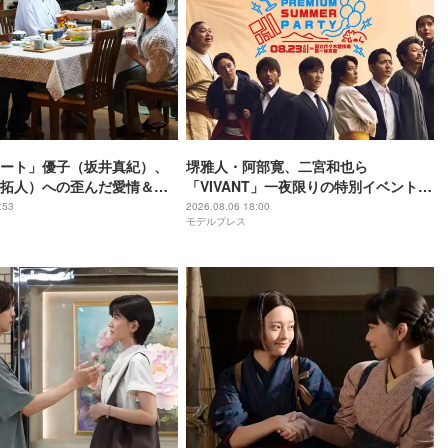
ート」優子（坂井真紀）、
堺雅人・阿部寛、二宮和也ら
拓人）への歪んだ愛情＆執
「VIVANT」一夜限りの特別イベント出
に「完全にホラー」「目に
演者11人解禁
:53
2026.08.06 18:00
モデルプレス
【ネタバレあり】