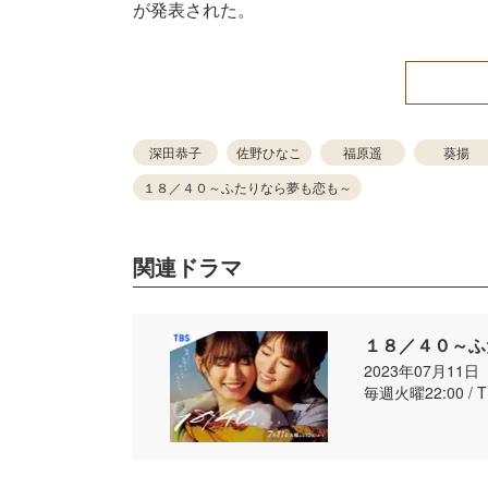
が発表された。
深田恭子
佐野ひなこ
福原遥
葵揚
１８／４０～ふたりなら夢も恋も～
関連ドラマ
１８／４０～ふ
2023年07月11
毎週火曜22:00 / 