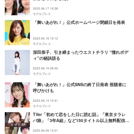
2023.06.17 15:38
モデルプレス
「舞いあがれ！」公式ホームページ閉鎖日を発表
2023.06.16 15:12
モデルプレス
深田恭子、引き締まったウエストチラリ “憧れボデ
ィ”の秘訣語る
2023.06.15 06:00
モデルプレス
「舞いあがれ！」公式SNSの終了日発表 視聴者に
呼びかけも
2023.06.14 10:41
モデルプレス
TVer「初めて恋をした日に読む話」「東京タラレ
バ娘」「3年A組」など150タイトル以上無料配信＜
作品一覧＞
2023.06.09 13:01