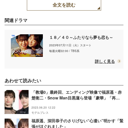
全文を読む
関連ドラマ
１８／４０～ふたりなら夢も恋も～
2023年07月11日（火）スタート
毎週火曜22:00 / TBS系
詳しく見る
あわせて読みたい
「教場0」最終回、エンディング映像で福原遥・赤
楚衛二・Snow Man目黒蓮ら登場「豪華」「再共
演？」と話題
2023.06.20 12:22
モデルプレス
福原遥、深田恭子のさりげない“心遣い”明かす「緊
張がほぐれました」