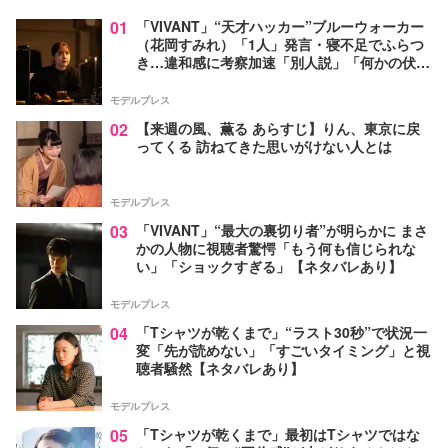
01
「VIVANT」“天才ハッカー”ブルーウォーカー
（花岡すみれ）「1人」発言・寝不足でふらつ
き…違和感に考察加速「別人説」「何かの伏線
か」【ネタバレあり】
モデルプレス
02
【来週の風、薫る あらすじ】りん、東京に戻
ってくる 訪ねてきた思いがけない人とは
モデルプレス
03
「VIVANT」“最大の裏切り者”が明らかに まさ
かの人物に視聴者驚愕「もう何も信じられな
い」「ショックすぎる」【ネタバレあり】
モデルプレス
04
「Tシャツが乾くまで」“ラスト30秒”で状況一
変「先が読めない」「すごいタイミング」と視
聴者騒然【ネタバレあり】
モデルプレス
05
「Tシャツが乾くまで」最初はTシャツではな