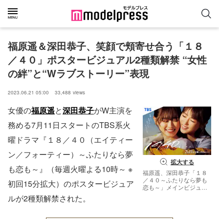
福原遥＆深田恭子、笑顔で頬寄せ合う「１８
／４０」ポスタービジュアル2種類解禁 “女性
の絆”と“Wラブストーリー”表現
2023.06.21 05:00
33,488
views
女優の
福原遥
と
深田恭子
がW主演を
務める7月11日スタートのTBS系火
曜ドラマ『１８／４０（エイティー
ン／フォーティー）～ふたりなら夢
拡大する
も恋も～』（毎週火曜よる10時～ ※
福原遥、深田恭子「１８
／４０～ふたりなら夢も
初回15分拡大）のポスタービジュア
恋も～」メインビジュア
ル（C）TBS
ルが2種類解禁された。