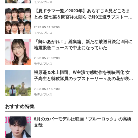
モデルプレス
【夏ドラマ一覧／2023年】あらすじ＆見どころま
とめ 森七菜＆間宮祥太朗らで月9王道ラブストーリ
ー・Snow Man目黒蓮×佐野勇斗でタッグ＜随時更
2023.05.31 20:00
新＞
モデルプレス
「舞いあがれ！」総集編、新たな放送日決定 5日に
地震緊急ニュースで中止になっていた
2023.05.23 22:03
モデルプレス
福原遥＆水上恒司、W主演で感動作を初映画化 女
子高生と特攻隊員のラブストーリー＜あの花が咲く
丘で、君とまた出会えたら。＞
2023.05.15 07:00
モデルプレス
おすすめ特集
8月のカバーモデルは映画「ブルーロック」の高橋
文哉