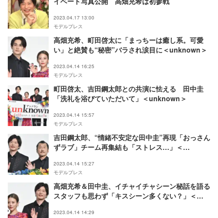
イベート写真公開 高畑充希は初参戦
2023.04.17 13:00
モデルプレス
高畑充希、町田啓太に「まっちーは癒し系。可愛
い」と絶賛も“秘密”バラされ涙目に＜unknown＞
2023.04.14 16:25
モデルプレス
町田啓太、吉田鋼太郎との共演に怯える 田中圭
「洗礼を浴びていただいて」＜unknown＞
2023.04.14 15:57
モデルプレス
吉田鋼太郎、“情緒不安定な田中圭”再現「おっさん
ずラブ」チーム再集結も「ストレス…」＜
unknown＞
2023.04.14 15:27
モデルプレス
高畑充希＆田中圭、イチャイチャシーン秘話を語る
スタッフも思わず「キスシーン多くない？」＜
unknown＞
2023.04.14 14:29