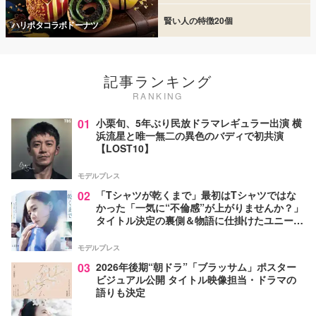
賢い人の特徴20個
ハリポタコラボドーナツ
記事ランキング
RANKING
01
小栗旬、5年ぶり民放ドラマレギュラー出演 横
浜流星と唯一無二の異色のバディで初共演
【LOST10】
モデルプレス
02
「Tシャツが乾くまで」最初はTシャツではな
かった「一気に“不倫感”が上がりませんか？」
タイトル決定の裏側＆物語に仕掛けたユニーク
な視点【脚本家・生方美久氏インタビュー】
モデルプレス
03
2026年後期“朝ドラ”「ブラッサム」ポスター
ビジュアル公開 タイトル映像担当・ドラマの
語りも決定