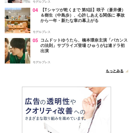
モデルプレス
04
【Tシャツが乾くまで 第5話】咲子（蒼井優）
＆樹生（中島歩）、心許しあえる関係に 事故
から一年・新たな章の幕上がる
モデルプレス
05
コムドットゆうたら、橋本環奈主演「バカンス
の法則」サプライズ登場 ひゅうがは連ドラ初
出演
モデルプレス
もっとみる