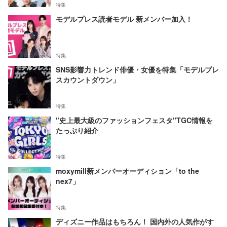
特集
モデルプレス読者モデル 新メンバー加入！
特集
SNS影響力トレンド俳優・女優を特集「モデルプレ
スカウントダウン」
特集
"史上最大級のファッションフェスタ"TGC情報を
たっぷり紹介
特集
moxymill新メンバーオーディション「to the
nex7」
特集
ディズニー作品はもちろん！ 国内外の人気作がす