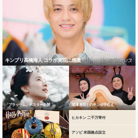
キンプリ高橋海人 コラボ実現に感激
「ブラッサム」ポスター公開
深澤 有田とのテンポ手応え
ヒカキン 二千万寄付
アソビ 米国拠点設立