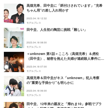
高畑充希、田中圭に「餌付けされています」“充希
ちゃん用”の差し入れ明かす
2023.04.18 12:32
モデルプレス
田中圭、人生初の陶芸に挑戦「難しい」
2023.04.18 08:00
モデルプレス
＜unknown 第1話＞こころ（高畑充希）＆虎松
（田中圭）、秘密を抱えた夫婦が連続殺人事件に巻
き込まれる
2023.04.18 07:00
モデルプレス
高畑充希＆田中圭がキス「unknown」犯人考察
の“重要な手掛かり”も明らかに
2023.04.18 06:00
モデルプレス
田中圭、12年来の親友と「帰れま10」参戦でプラ