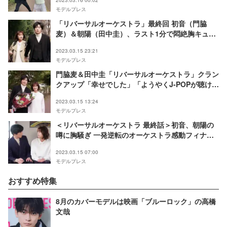
モデルプレス
「リバーサルオーケストラ」最終回 初音（門脇
麦）＆朝陽（田中圭）、ラスト1分で悶絶胸キュン
シーン「叫んだ」「全部持っていかれた」
2023.03.15 23:21
モデルプレス
門脇麦＆田中圭「リバーサルオーケストラ」クラン
クアップ「幸せでした」「ようやくJ-POPが聴け
る」
2023.03.15 13:24
モデルプレス
＜リバーサルオーケストラ 最終話＞初音、朝陽の
噂に胸騒ぎ 一発逆転のオーケストラ感動フィナー
レへ
2023.03.15 07:00
モデルプレス
おすすめ特集
8月のカバーモデルは映画「ブルーロック」の高橋
文哉