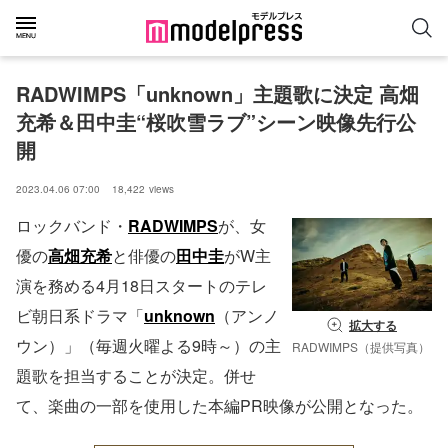
RADWIMPS「unknown」主題歌に決定 高畑
充希＆田中圭“桜吹雪ラブ”シーン映像先行公
開
2023.04.06 07:00
18,422
views
ロックバンド・
RADWIMPS
が、女
優の
高畑充希
と俳優の
田中圭
がW主
演を務める4月18日スタートのテレ
ビ朝日系ドラマ「
unknown
（アンノ
拡大する
ウン）」（毎週火曜よる9時～）の主
RADWIMPS（提供写真）
題歌を担当することが決定。併せ
て、楽曲の一部を使用した本編PR映像が公開となった。