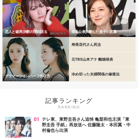
恋人と破局 決断の理由語る
病名公表決断した息子の言葉
寿美花代さん死去
元TBS山本アナ 離婚発表
冷め切った夫婦関係の修復法
グラマーツインハーフ作り方
記事ランキング
RANKING
01
テレ東、東野圭吾さん追悼 亀梨和也主演「東
野圭吾 手紙」再放送へ 佐藤隆太・本田翼・中
村倫也ら出演