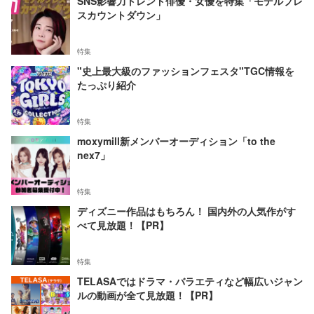
SNS影響力トレンド俳優・女優を特集「モデルプレ
スカウントダウン」
特集
"史上最大級のファッションフェスタ"TGC情報を
たっぷり紹介
特集
moxymill新メンバーオーディション「to the
nex7」
特集
ディズニー作品はもちろん！ 国内外の人気作がす
べて見放題！【PR】
特集
TELASAではドラマ・バラエティなど幅広いジャン
ルの動画が全て見放題！【PR】