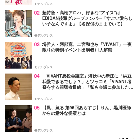
モデルプレス
02
超特急・高松アロハ、好きな“アイス”は
EBiDAN後輩グループメンバー「すごい愛らし
い子なんですよ」【名探偵のままでいて】
モデルプレス
03
堺雅人・阿部寛、二宮和也ら「VIVANT」一夜
限りの特別イベント出演者11人解禁
モデルプレス
04
「VIVANT悪役会議室」潜伏中の新庄に「納豆
我慢できるでしょ？」とツッコミ「VIVANT考
察をする視聴者目線」「私も会議に参加した
い」と話題【ネタバレあり】
モデルプレス
05
【風、薫る 第95回あらすじ】りん、黒川医師
からの意外な提案とは
モデルプレス