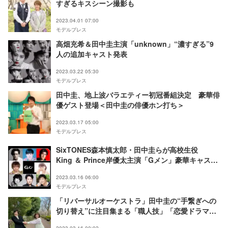
すぎるキスシーン撮影も
2023.04.01 07:00
モデルプレス
高畑充希＆田中圭主演「unknown」“濃すぎる”9
人の追加キャスト発表
2023.03.22 05:30
モデルプレス
田中圭、地上波バラエティー初冠番組決定 豪華俳
優ゲスト登場＜田中圭の俳優ホン打ち＞
2023.03.17 05:00
モデルプレス
SixTONES森本慎太郎・田中圭らが高校生役
King ＆ Prince岸優太主演「Gメン」豪華キャスト
一挙発表
2023.03.16 06:00
モデルプレス
「リバーサルオーケストラ」田中圭の“手繋ぎへの
切り替え”に注目集まる「職人技」「恋愛ドラマ史
上最強」放送後ツイートも話題に
2023.03.16 00:02