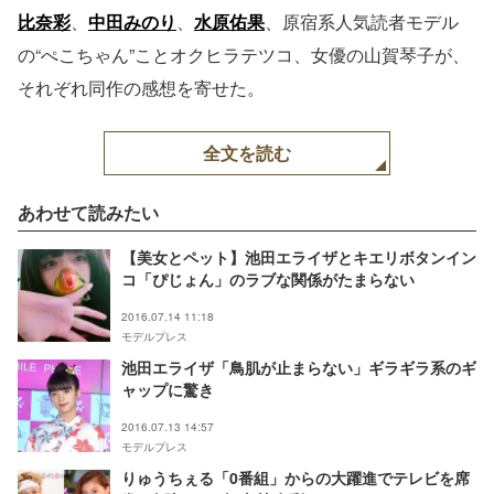
比奈彩
、
中田みのり
、
水原佑果
、原宿系人気読者モデル
の“ぺこちゃん”ことオクヒラテツコ、女優の山賀琴子が、
それぞれ同作の感想を寄せた。
全文を読む
あわせて読みたい
【美女とペット】池田エライザとキエリボタンイン
コ「ぴじょん」のラブな関係がたまらない
2016.07.14 11:18
モデルプレス
池田エライザ「鳥肌が止まらない」ギラギラ系のギ
ャップに驚き
2016.07.13 14:57
モデルプレス
りゅうちぇる「0番組」からの大躍進でテレビを席