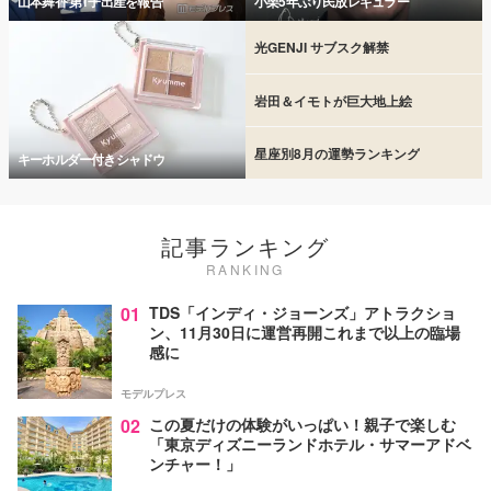
山本舞香 第1子出産を報告
小栗5年ぶり民放レギュラー
光GENJI サブスク解禁
岩田＆イモトが巨大地上絵
星座別8月の運勢ランキング
キーホルダー付きシャドウ
記事ランキング
RANKING
01
TDS「インディ・ジョーンズ」アトラクショ
ン、11月30日に運営再開これまで以上の臨場
感に
モデルプレス
02
この夏だけの体験がいっぱい！親子で楽しむ
「東京ディズニーランドホテル・サマーアドベ
ンチャー！」