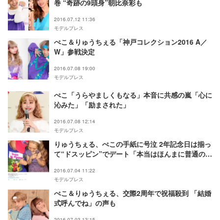
巻 “奇跡の9頭身”朝比奈彩も
2016.07.12 11:36
モデルプレス
ぺこ＆りゅうちぇる「神戸コレクション2016 A／
W」参戦決定
2016.07.08 19:00
モデルプレス
ぺこ「うらやましくもなる」本音に共感の嵐「心に
沁みた」「励まされた」
2016.07.08 12:14
モデルプレス
りゅうちぇる、ぺこの手紙に号泣 2年記念日は揃っ
て“ドスッピン”でデート「本当はほんまに普通のカ
ップル」
2016.07.04 11:22
モデルプレス
ぺこ＆りゅうちぇる、交際2周年で祝福殺到 「結婚
式呼んでね」の声も
2016.07.03 13:15