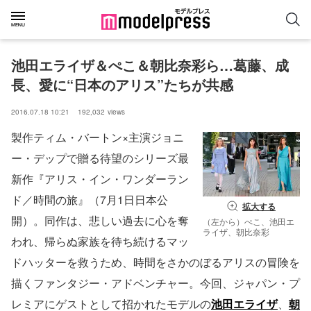
池田エライザ＆ぺこ＆朝比奈彩ら…葛藤、成
長、愛に“日本のアリス”たちが共感
2016.07.18 10:21
192,032
views
製作ティム・バートン×主演ジョニ
ー・デップで贈る待望のシリーズ最
新作『アリス・イン・ワンダーラン
ド／時間の旅』（7月1日日本公
拡大する
開）。同作は、悲しい過去に心を奪
（左から）ぺこ、池田エ
ライザ、朝比奈彩
われ、帰らぬ家族を待ち続けるマッ
ドハッターを救うため、時間をさかのぼるアリスの冒険を
描くファンタジー・アドベンチャー。今回、ジャパン・プ
レミアにゲストとして招かれたモデルの
池田エライザ
、
朝