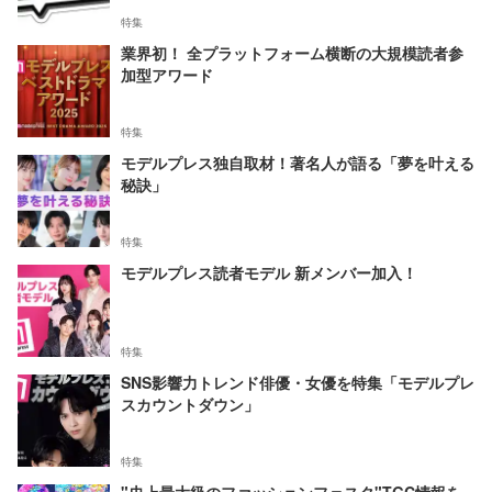
特集
業界初！ 全プラットフォーム横断の大規模読者参
加型アワード
特集
モデルプレス独自取材！著名人が語る「夢を叶える
秘訣」
特集
モデルプレス読者モデル 新メンバー加入！
特集
SNS影響力トレンド俳優・女優を特集「モデルプレ
スカウントダウン」
特集