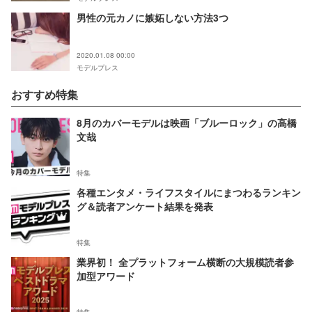
男性の元カノに嫉妬しない方法3つ
2020.01.08 00:00
モデルプレス
おすすめ特集
8月のカバーモデルは映画「ブルーロック」の高橋
文哉
特集
各種エンタメ・ライフスタイルにまつわるランキン
グ＆読者アンケート結果を発表
特集
業界初！ 全プラットフォーム横断の大規模読者参
加型アワード