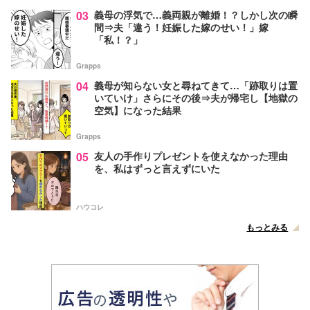
03
義母の浮気で…義両親が離婚！？しかし次の瞬
間⇒夫「違う！妊娠した嫁のせい！」嫁
「私！？」
Grapps
04
義母が知らない女と尋ねてきて…「跡取りは置
いていけ」さらにその後⇒夫が帰宅し【地獄の
空気】になった結果
Grapps
05
友人の手作りプレゼントを使えなかった理由
を、私はずっと言えずにいた
ハウコレ
もっとみる