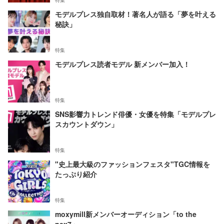
特集
モデルプレス独自取材！著名人が語る「夢を叶える
秘訣」
特集
モデルプレス読者モデル 新メンバー加入！
特集
SNS影響力トレンド俳優・女優を特集「モデルプレ
スカウントダウン」
特集
"史上最大級のファッションフェスタ"TGC情報を
たっぷり紹介
特集
moxymill新メンバーオーディション「to the