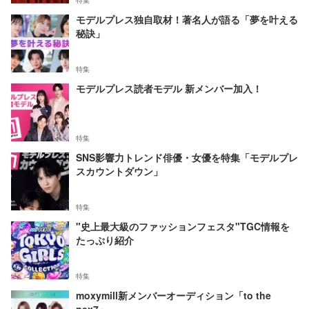
特集
モデルプレス独自取材！著名人が語る「夢を叶える
秘訣」
特集
モデルプレス読者モデル 新メンバー加入！
特集
SNS影響力トレンド俳優・女優を特集「モデルプレ
スカウントダウン」
特集
"史上最大級のファッションフェスタ"TGC情報を
たっぷり紹介
特集
moxymill新メンバーオーディション「to the