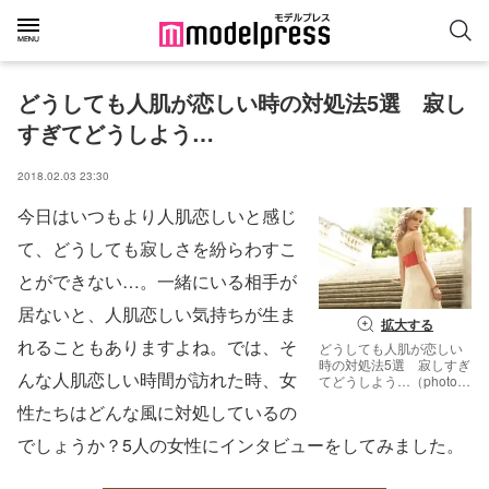
どうしても人肌が恋しい時の対処法5選　寂し
すぎてどうしよう…
2018.02.03 23:30
今日はいつもより人肌恋しいと感じ
て、どうしても寂しさを紛らわすこ
とができない…。一緒にいる相手が
居ないと、人肌恋しい気持ちが生ま
拡大する
れることもありますよね。では、そ
どうしても人肌が恋しい
時の対処法5選 寂しすぎ
んな人肌恋しい時間が訪れた時、女
てどうしよう…（photo-
by-majdansky／Fotolia）
性たちはどんな風に対処しているの
でしょうか？5人の女性にインタビューをしてみました。