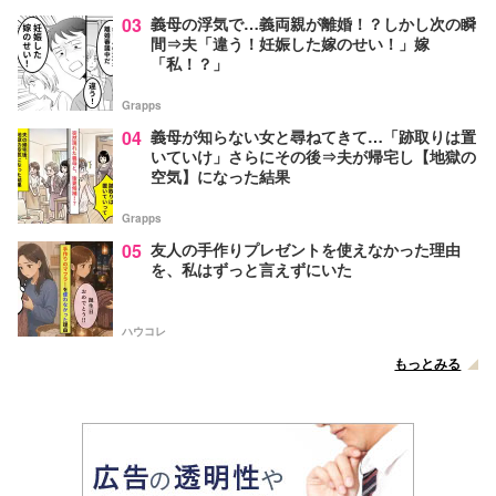
03
義母の浮気で…義両親が離婚！？しかし次の瞬
間⇒夫「違う！妊娠した嫁のせい！」嫁
「私！？」
Grapps
04
義母が知らない女と尋ねてきて…「跡取りは置
いていけ」さらにその後⇒夫が帰宅し【地獄の
空気】になった結果
Grapps
05
友人の手作りプレゼントを使えなかった理由
を、私はずっと言えずにいた
ハウコレ
もっとみる