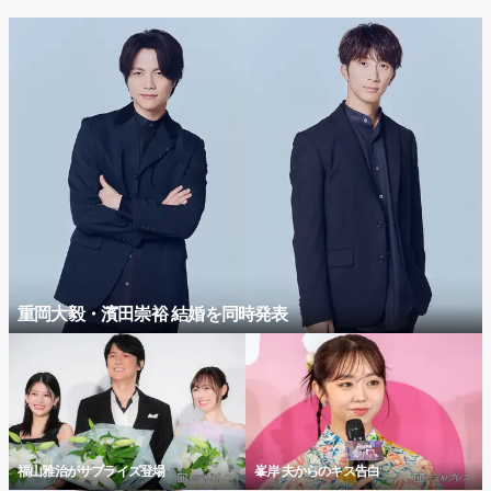
重岡大毅・濱田崇裕 結婚を同時発表
福山雅治がサプライズ登場
峯岸 夫からのキス告白