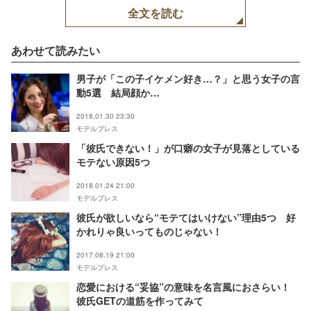
全文を読む
あわせて読みたい
男子が「この子イケメン好き…？」と思う女子の言
動5選 結局顔か…
2018.01.30 23:30
モデルプレス
「彼氏できない！」が口癖の女子が見落としている
モテない原因5つ
2018.01.24 21:00
モデルプレス
彼氏が欲しいなら“モテてはいけない”理由5つ 好
かれりゃ良いってものじゃない！
2017.08.19 21:00
モデルプレス
恋愛における“妥協”の意味を名言風におさらい！
彼氏GETの道筋を作ってみて