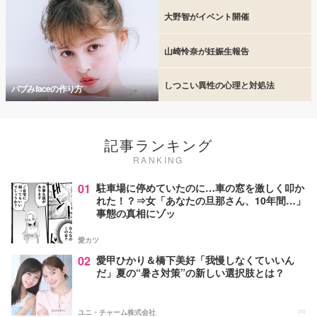
大野智がイベント開催
山崎怜奈が妊娠生報告
しつこい異性の心理と対処法
バブみfaceの作り方
記事ランキング
RANKING
01
駐車場に停めていたのに…車の窓を激しく叩か
れた！？⇒女「あなたの旦那さん、10年間…」
事態の真相にゾッ
愛カツ
02
愛甲ひかり＆橋下美好「我慢しなくていいん
だ」夏の“暑さ対策”の新しい選択肢とは？
ユニ・チャーム株式会社
PR