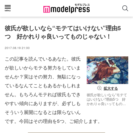
彼氏が欲しいなら“モテてはいけない”理由5
つ　好かれりゃ良いってものじゃない！
2017.08.19 21:00
この記事を読んでいるあなた。彼氏
が欲しいからモテる努力をしていま
せんか？実はその努力、無駄になっ
ているなんてこともあるかもしれま
拡大する
せん。もちろんモテれば彼氏もでき
彼氏が欲しいなら“モテて
はいけない”理由5つ 好
やすい傾向にありますが、必ずしも
かれりゃ良いってものじ
ゃない！／photo by
そういう展開になるとは限らないん
GIRLY DROP
です。今回はその理由を5つ、ご紹介します。