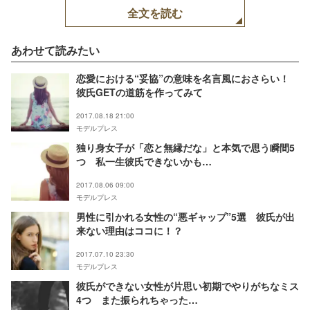
全文を読む
あわせて読みたい
恋愛における“妥協”の意味を名言風におさらい！
彼氏GETの道筋を作ってみて
2017.08.18 21:00
モデルプレス
独り身女子が「恋と無縁だな」と本気で思う瞬間5
つ 私一生彼氏できないかも…
2017.08.06 09:00
モデルプレス
男性に引かれる女性の“悪ギャップ”5選 彼氏が出
来ない理由はココに！？
2017.07.10 23:30
モデルプレス
彼氏ができない女性が片思い初期でやりがちなミス
4つ また振られちゃった…