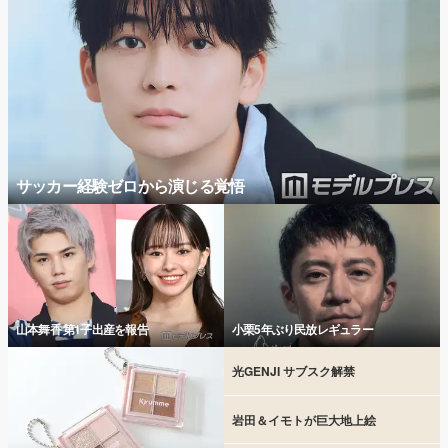
サッカー経験ゼロから演じる覚悟
山本舞香 第1子出産を報告
小栗5年ぶり民放レギュラー
光GENJI サブスク解禁
岩田＆イモトが巨大地上絵