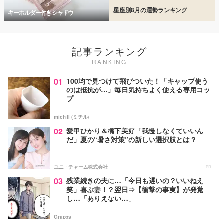
星座別8月の運勢ランキング
キーホルダー付きシャドウ
記事ランキング
RANKING
01
100均で見つけて飛びついた！「キャップ使う
のは抵抗が…」毎日気持ちよく使える専用コッ
プ
michill (ミチル)
02
愛甲ひかり＆橋下美好「我慢しなくていいん
だ」夏の“暑さ対策”の新しい選択肢とは？
ユニ・チャーム株式会社
PR
03
残業続きの夫に…「今日も遅いの？いいねえ
笑」喜ぶ妻！？翌日⇒【衝撃の事実】が発覚
し…「ありえない…」
Grapps