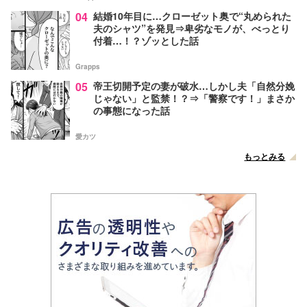
04
結婚10年目に…クローゼット奥で“丸められた
夫のシャツ”を発見⇒卑劣なモノが、べっとり
付着…！？ゾッとした話
Grapps
05
帝王切開予定の妻が破水…しかし夫「自然分娩
じゃない」と監禁！？⇒「警察です！」まさか
の事態になった話
愛カツ
もっとみる