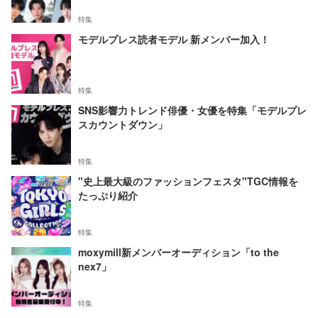
特集
モデルプレス読者モデル 新メンバー加入！
特集
SNS影響力トレンド俳優・女優を特集「モデルプレ
スカウントダウン」
特集
"史上最大級のファッションフェスタ"TGC情報を
たっぷり紹介
特集
moxymill新メンバーオーディション「to the
nex7」
特集