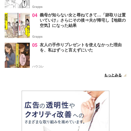
Grapps
04
義母が知らない女と尋ねてきて…「跡取りは置
いていけ」さらにその後⇒夫が帰宅し【地獄の
空気】になった結果
Grapps
05
友人の手作りプレゼントを使えなかった理由
を、私はずっと言えずにいた
ハウコレ
もっとみる