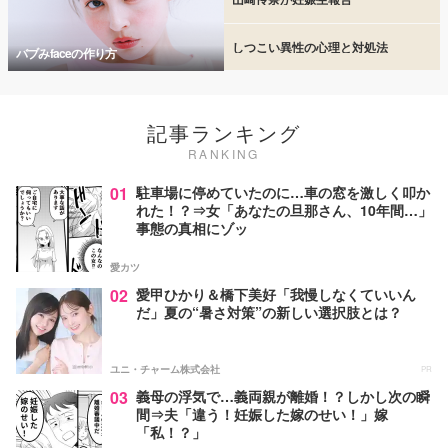
しつこい異性の心理と対処法
バブみfaceの作り方
記事ランキング
RANKING
01
駐車場に停めていたのに…車の窓を激しく叩か
れた！？⇒女「あなたの旦那さん、10年間…」
事態の真相にゾッ
愛カツ
02
愛甲ひかり＆橋下美好「我慢しなくていいん
だ」夏の“暑さ対策”の新しい選択肢とは？
ユニ・チャーム株式会社
PR
03
義母の浮気で…義両親が離婚！？しかし次の瞬
間⇒夫「違う！妊娠した嫁のせい！」嫁
「私！？」