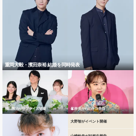
重岡大毅・濱田崇裕 結婚を同時発表
福山雅治がサプライズ登場
峯岸 夫からのキス告白
大野智がイベント開催
山崎怜奈が妊娠生報告