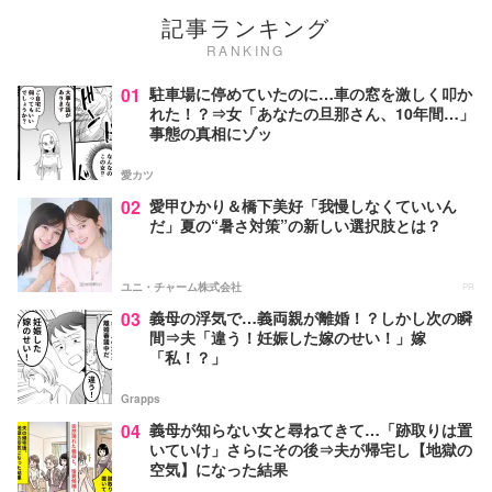
記事ランキング
RANKING
01
駐車場に停めていたのに…車の窓を激しく叩か
れた！？⇒女「あなたの旦那さん、10年間…」
事態の真相にゾッ
愛カツ
02
愛甲ひかり＆橋下美好「我慢しなくていいん
だ」夏の“暑さ対策”の新しい選択肢とは？
ユニ・チャーム株式会社
PR
03
義母の浮気で…義両親が離婚！？しかし次の瞬
間⇒夫「違う！妊娠した嫁のせい！」嫁
「私！？」
Grapps
04
義母が知らない女と尋ねてきて…「跡取りは置
いていけ」さらにその後⇒夫が帰宅し【地獄の
空気】になった結果