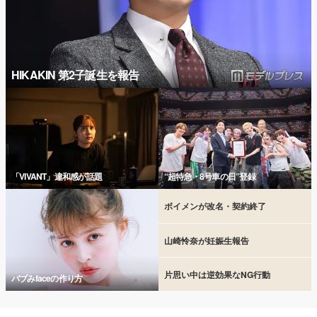
HIKAKIN 第2子誕生を報告
「VIVANT」違和感が話題
“超特急・8号車の日”登録
ボイメンが改名・契約終了
山崎怜奈が妊娠生報告
片思い中は逆効果なNG行動
バブみfaceの作り方