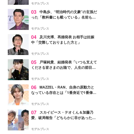
モデルプレス
03
中島歩、“明治時代の文豪”の玄孫だ
った「教科書にも載っている」名前も先
祖に由来
モデルプレス
04
及川光博、再婚発表 お相手は妊娠
中「交際しておりました方と」
モデルプレス
05
戸塚純貴、結婚発表「いつも支えて
くださる皆さまのお陰で、人生の節目を
迎えられること、心より感謝しておりま
す」【全文】
モデルプレス
06
MAZZEL・RAN、自身の原動力と
なっている存在とは「1番身近で1番偉大
な存在」
モデルプレス
07
スカイピース・テオくん＆加藤乃
愛、破局報告「どちらかに非があったわ
けではなく」2023年2月に交際発表
モデルプレス