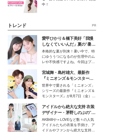
中！
トレンド
PR
愛甲ひかり＆橋下美好「我慢
しなくていいんだ」夏の“暑さ
対策”の新しい選択肢とは？
本格的な夏が到来！暑い中で、特
にゆううつになるのが生理中のム
レや不快感ですよね。今回はプラ
イベートでも仲良しで旅行好きな
宮城舞・島村雄大、最新作
モデル・愛甲ひかりさんと橋下美
好さんを迎えて本音で女子会トー
『ミニオンズ＆モンスター
ク。猛暑のお出かけを快適に過ご
ズ』の魅力熱弁 ハチャメチャ
世界中で愛される「ミニオンズ」
すヒントや、2人が感動した夏の
だけじゃない“友情と絆”に感
シリーズの最新作『ミニオンズ＆
生理の新常識にも迫りました。
動
モンスターズ』が8月7日（金）に
公開。モデルプレスでは、“大のミ
アイドルから絶大な支持 衣装
ニオン好き”という共通点を持つモ
デルの宮城舞と島村雄大の特別対
デザイナー・茅野しのぶの“可
談をお届け！それぞれの視点か
愛い”を作る美学＜「シチズン
AKB48や＝LOVEなど数々の人気
ら、今作ならではの魅力や予想外
クロスシー」インタビュー＞
アイドルたちの衣装を手掛け、ア
の感動をもたらす奥深いストーリ
イドルやファンから絶大な支持を