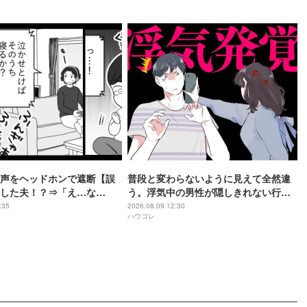
声をヘッドホンで遮断【誤
普段と変わらないように見えて全然違
した夫！？⇒「え…な
う。浮気中の男性が隠しきれない行動
づいた時には、息子の顔が
とは
:35
2026.08.09 12:30
ハウコレ