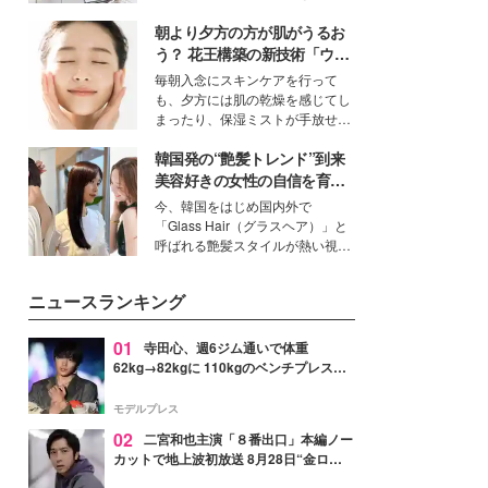
ーについて熱く語り合ってもらっ
得る、株式会社オサレカンパニー
た。
朝より夕方の方が肌がうるお
取締役兼クリエイティブディレク
ター・茅野しのぶ。一人ひとりの
う？ 花王構築の新技術「ウォ
個性に寄り添い、魅力を引き出す
ーターキャプチャリングスキ
毎朝入念にスキンケアを行って
衣装作りは、多くの女性たちに勇
ン（捕水肌）」がスキンケア
も、夕方には肌の乾燥を感じてし
気と自信を与え続けている。
の常識を変える予感
まったり、保湿ミストが手放せな
いという読者も多いのでは？そん
韓国発の“艶髪トレンド”到来
な美容の常識を大きく変える可能
性を秘めた、革新的な「Water
美容好きの女性の自信を育む
Capturing Skin（ウォーターキャ
「ヘアケア事情」って？
今、韓国をはじめ国内外で
プチャリングスキン：捕水肌）」
「Glass Hair（グラスヘア）」と
技術を、花王が構築した。
呼ばれる艶髪スタイルが熱い視線
を集めています。メイクやファッ
ションの完成度を高めるベースと
ニュースランキング
して、“髪そのものの美しさ”に改
めて注目する人が増えている様
子。今回は、そんな憧れの艶やか
01
寺田心、週6ジム通いで体重
な髪を日常で叶える、美容好きの
62kg→82kgに 110kgのベンチプレス持
女性たちのヘアケア事情を紹介し
ち上げる姿披露「胸板の厚みすごい」
ます。
「かっこいい」と反響
モデルプレス
02
二宮和也主演「８番出口」本編ノー
カットで地上波初放送 8月28日“金ロ
ー”枠