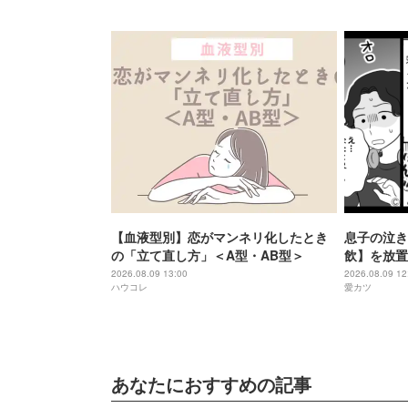
【血液型別】恋がマンネリ化したとき
息子の泣き
の「立て直し方」＜A型・AB型＞
飲】を放置
に…？」気
2026.08.09 13:00
2026.08.09 12
ハウコレ
愛カツ
白かった話
あなたにおすすめの記事