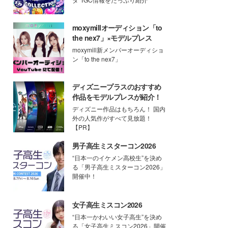
moxymillオーディション「to
the nex7」×モデルプレス
moxymill新メンバーオーディショ
ン「to the nex7」
ディズニープラスのおすすめ
作品をモデルプレスが紹介！
ディズニー作品はもちろん！ 国内
外の人気作がすべて見放題！
【PR】
男子高生ミスターコン2026
“日本一のイケメン高校生”を決め
る「男子高生ミスターコン2026」
開催中！
女子高生ミスコン2026
“日本一かわいい女子高生”を決め
る「女子高生ミスコン2026」開催