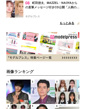
08
町田啓太、MAZZEL・NAOYAから
の直筆メッセージ付きCD公開「人柄の良
さがにじみ出てる」の声
モデルプレス
もっとみる
画像ランキング
1
2
3
4
5
6