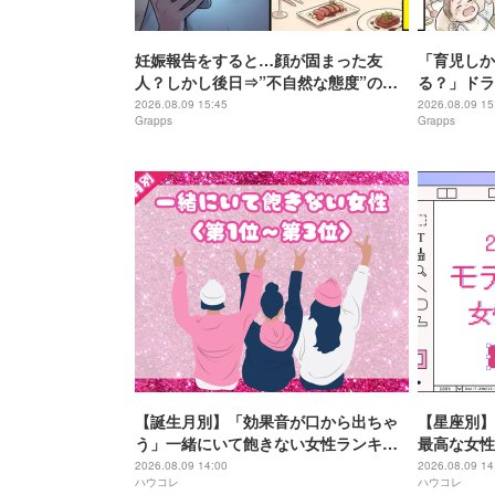
妊娠報告をすると…顔が固まった友
「育児しか
人？しかし後日⇒”不自然な態度”のワ
る？」ドラ
ケが発覚し頭が真っ白になった話
夫。しかし
2026.08.09 15:45
2026.08.09 15
Grapps
Grapps
ったワケ
【誕生月別】「効果音が口から出ちゃ
【星座別】
う」一緒にいて飽きない女性ランキン
最高な女性
グ＜第１位～第３位＞
位＞
2026.08.09 14:00
2026.08.09 14
ハウコレ
ハウコレ