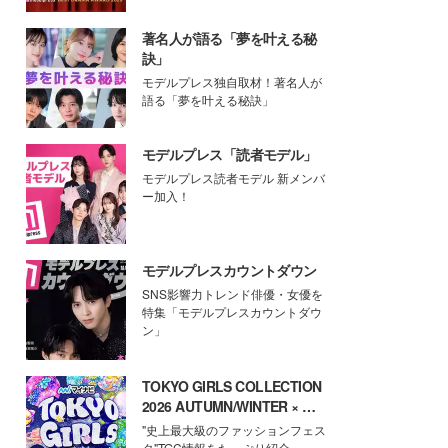
著名人が語る「夢を叶える秘
訣」
モデルプレス独自取材！著名人が
語る「夢を叶える秘訣」
モデルプレス「読者モデル」
モデルプレス読者モデル 新メンバ
ー加入！
モデルプレスカウントダウン
SNS影響力トレンド俳優・女優を
特集「モデルプレスカウントダウ
ン」
TOKYO GIRLS COLLECTION
2026 AUTUMN/WINTER × モ
デルプレス
"史上最大級のファッションフェス
タ"TGC情報をたっぷり紹介