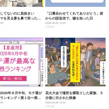
してないのに息抜きい
「口裏合わせてくれてありがとう」彼
マを見る妻を鼻で笑った
からの誤送信で、嘘を知った日
数日後⇒夫がパニックに陥
:05
2026.08.09 15:00
ハウコレ
2026年８月中旬、モテ運が
花火大会で場所を横取りした家族、５
ランキング＜第１位〜第３
分後に示された映像
:00
2026.08.09 13:00
ハウコレ