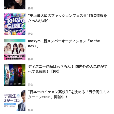
特集
"史上最大級のファッションフェスタ"TGC情報を
たっぷり紹介
特集
moxymill新メンバーオーディション「to the
nex7」
特集
ディズニー作品はもちろん！ 国内外の人気作がす
べて見放題！【PR】
特集
“日本一のイケメン高校生”を決める「男子高生ミス
ターコン2026」開催中！
特集