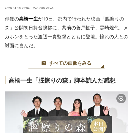
2026.04.10 22:04
245,006
views
俳優の
高橋一生
が10日、都内で行われた映画「脛擦りの
森」公開初日舞台挨拶に、共演の蒼戸虹子、黒崎煌代、メ
ガホンをとった渡辺一貴監督とともに登壇。憧れの人との
対面に喜んだ。
すべての画像をみる
高橋一生「脛擦りの森」脚本読んだ感想