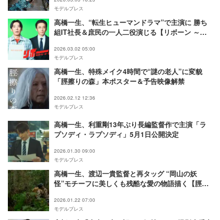
モデルプレス
高橋一生、“転生ヒューマンドラマ”で主演に 勝ち
組IT社長＆庶民の一人二役演じる【リボーン ～最
後のヒーロー～】
2026.03.02 05:00
モデルプレス
高橋一生、特殊メイク4時間で“謎の老人”に変貌
「脛擦りの森」本ポスター＆予告映像解禁
2026.02.12 12:36
モデルプレス
高橋一生、利重剛13年ぶり長編監督作で主演「ラ
プソディ・ラプソディ」5月1日公開決定
2026.01.30 09:00
モデルプレス
高橋一生、渡辺一貴監督と再タッグ “岡山の妖
怪”モチーフに美しくも残酷な愛の物語描く【脛擦
りの森】
2026.01.22 07:00
モデルプレス