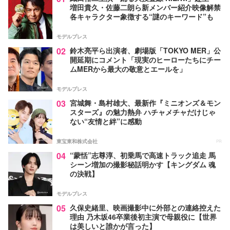
増田貴久・佐藤二朗ら新メンバー紹介映像解禁
各キャラクター象徴する“謎のキーワード”も
モデルプレス
02
鈴木亮平ら出演者、劇場版「TOKYO MER」公
開延期にコメント「現実のヒーローたちにチー
ムMERから最大の敬意とエールを」
モデルプレス
03
宮城舞・島村雄大、最新作『ミニオンズ＆モン
スターズ』の魅力熱弁 ハチャメチャだけじゃ
ない“友情と絆”に感動
東宝東和株式会社
PR
04
“蒙恬”志尊淳、初乗馬で高速トラック追走 馬
シーン増加の撮影秘話明かす【キングダム 魂
の決戦】
モデルプレス
05
久保史緒里、映画撮影中に外部との連絡控えた
理由 乃木坂46卒業後初主演で母親役に【世界
は美しいと誰かが言った】