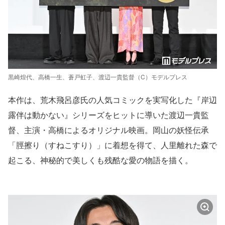
黒崎煌代、高橋一生、蒼戸虹子、渡辺一貴監督（C）モデルプレス
本作は、荒木飛呂彦氏の人気コミックを実写化した『岸辺
露伴は動かない』シリーズをヒットに導いた渡辺一貴監
督、主演・高橋によるオリジナル映画。岡山の妖怪伝承
「脛擦り（すねこすり）」に着想を得て、人里離れた森で
起こる、神秘的で美しくも残酷な愛の物語を描く。