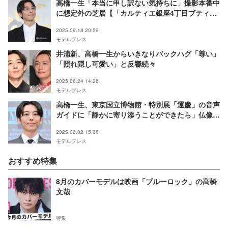
高橋一生「本当に申し訳ない気持ちに」撮影本番中
に想定外の芝居【「カルティエ銀座4丁目ブティッ
ク」オープニングイベント】
2025.09.18 20:59
モデルプレス
井浦新、高橋一生からいきなりバックハグ「尊い」
「照れ隠し可愛い」と反響続々
2025.06.24 14:26
モデルプレス
高橋一生、東京国立博物館・特別展「運慶」の音声
ガイドに「静かに寄り添うことができたら」仏像へ
の興味も語る
2025.06.02 15:06
モデルプレス
おすすめ特集
8月のカバーモデルは映画「ブルーロック」の高橋
文哉
特集