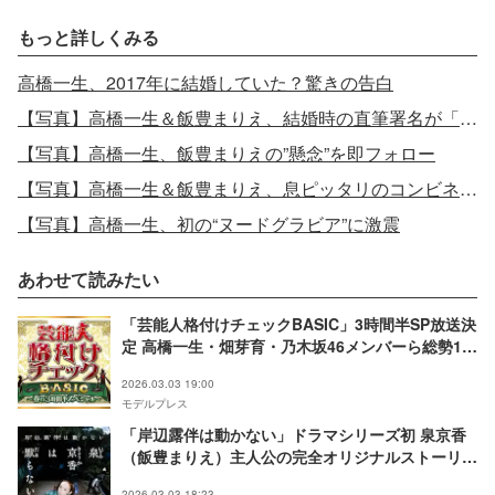
もっと詳しくみる
高橋一生、2017年に結婚していた？驚きの告白
【写真】高橋一生＆飯豊まりえ、結婚時の直筆署名が「似てる」
【写真】高橋一生、飯豊まりえの”懸念”を即フォロー
【写真】高橋一生＆飯豊まりえ、息ピッタリのコンビネーション
【写真】高橋一生、初の“ヌードグラビア”に激震
あわせて読みたい
「芸能人格付けチェックBASIC」3時間半SP放送決
定 高橋一生・畑芽育・乃木坂46メンバーら総勢18
人参戦
2026.03.03 19:00
モデルプレス
「岸辺露伴は動かない」ドラマシリーズ初 泉京香
（飯豊まりえ）主人公の完全オリジナルストーリー
放送決定【泉京香は黙らない】
2026.03.03 18:23