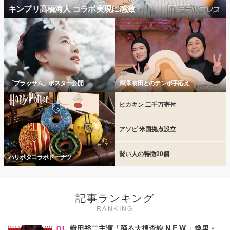
キンプリ高橋海人 コラボ実現に感激
「ブラッサム」ポスター公開
深澤 有田とのテンポ手応え
ヒカキン 二千万寄付
アソビ 米国拠点設立
賢い人の特徴20個
ハリポタコラボドーナツ
記事ランキング
RANKING
01
織田裕二主演「踊る大捜査線 N.E.W.」趣里・