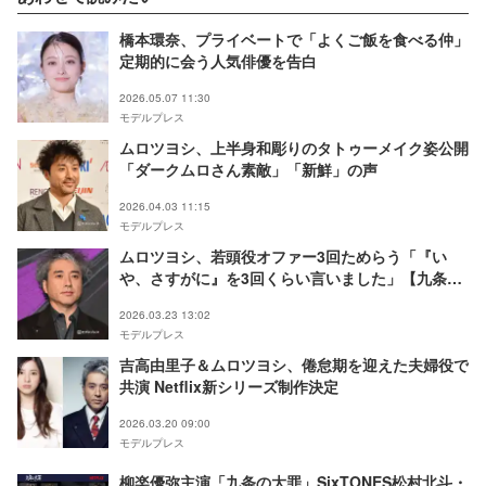
橋本環奈、プライベートで「よくご飯を食べる仲」
定期的に会う人気俳優を告白
2026.05.07 11:30
モデルプレス
ムロツヨシ、上半身和彫りのタトゥーメイク姿公開
「ダークムロさん素敵」「新鮮」の声
2026.04.03 11:15
モデルプレス
ムロツヨシ、若頭役オファー3回ためらう「『い
や、さすがに』を3回くらい言いました」【九条の
大罪】
2026.03.23 13:02
モデルプレス
吉高由里子＆ムロツヨシ、倦怠期を迎えた夫婦役で
共演 Netflix新シリーズ制作決定
2026.03.20 09:00
モデルプレス
柳楽優弥主演「九条の大罪」SixTONES松村北斗・