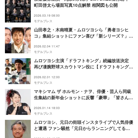
町田啓太ら場面写真10点解禁 相関図も公開
2026.03.19 08:00
モデルプレス
山田孝之・木南晴夏・ムロツヨシら「勇者ヨシヒ
コ」集結ショットにファン喜び「新シリーズ？」
「豪華すぎる」福田雄一氏が公開
2026.02.04 11:47
モデルプレス
ムロツヨシ主演「ドラフトキング」続編放送決定
再び凄腕野球スカウトマン役に【ドラフトキング－
BORDER LINE－】
2026.02.01 12:00
モデルプレス
マキシマム ザ ホルモン・ナヲ、俳優・芸人ら同級
生集結の新年会ショットに反響「豪華」「皆さん素
敵に歳を重ねてる」の声
2026.01.14 18:03
モデルプレス
ムロツヨシ、元日の街頭インスタライブで人気俳優
と遭遇 ファン騒然「元日からランニングしてるの
すごすぎ」「トレーナーでもスタイル抜群」