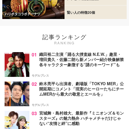
賢い人の特徴20個
ハリポタコラボドーナツ
記事ランキング
RANKING
01
織田裕二主演「踊る大捜査線 N.E.W.」趣里・
増田貴久・佐藤二朗ら新メンバー紹介映像解禁
各キャラクター象徴する“謎のキーワード”も
モデルプレス
02
鈴木亮平ら出演者、劇場版「TOKYO MER」公
開延期にコメント「現実のヒーローたちにチー
ムMERから最大の敬意とエールを」
モデルプレス
03
宮城舞・島村雄大、最新作『ミニオンズ＆モン
スターズ』の魅力熱弁 ハチャメチャだけじゃ
ない“友情と絆”に感動