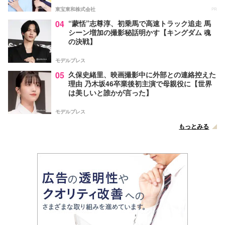
東宝東和株式会社
PR
04
“蒙恬”志尊淳、初乗馬で高速トラック追走 馬
シーン増加の撮影秘話明かす【キングダム 魂
の決戦】
モデルプレス
05
久保史緒里、映画撮影中に外部との連絡控えた
理由 乃木坂46卒業後初主演で母親役に【世界
は美しいと誰かが言った】
モデルプレス
もっとみる