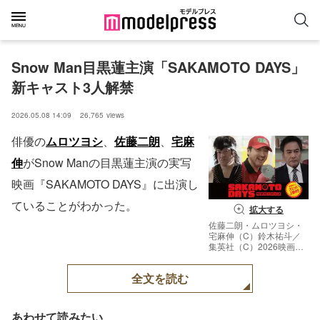
Snow Man目黒蓮主演「SAKAMOTO DAYS」
新キャスト3人解禁
2026.05.08 14:09
26,765
views
俳優の
ムロツヨシ
、
佐藤二朗
、
宅麻
伸
がSnow Manの目黒蓮主演の実写
映画『SAKAMOTO DAYS』に出演し
ていることがわかった。
拡大する
佐藤二朗・ムロツヨシ・
宅麻伸（C）鈴木祐斗／
集英社（C）2026映画
「SAKAMOTO DAYS」製
作委員会
全文を読む
あわせて読みたい