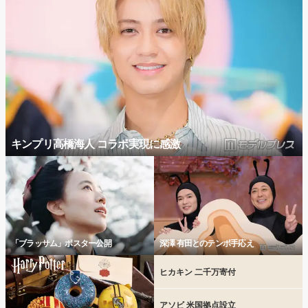
キンプリ高橋海人 コラボ実現に感激
「ブラッサム」ポスター公開
深澤 有田とのテンポ手応え
ヒカキン 二千万寄付
アソビ 米国拠点設立