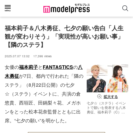
福本莉子＆八木勇征、七夕の願い告白「人生
観が変わりそう」「実現性が高いお願い事」
【隣のステラ】
2025.07.07 13:02
17,396
views
女優の
福本莉子
と
FANTASTICS
の
八
木勇征
が7日、都内で行われた「隣の
ステラ」（8月22日公開）の七夕
☆（ステラ）イベントに、共演の倉
拡大する
悠貴、西垣匠、田鍋梨々花、メガホ
七夕☆（ステラ）イベン
トで願いを発表する八木
ンをとった松本花奈監督とともに出
勇征、福本莉子（C）モ
デルプレス
席。“七夕の願い”を明かした。