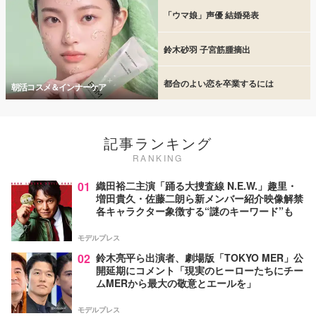
「ウマ娘」声優 結婚発表
鈴木砂羽 子宮筋腫摘出
都合のよい恋を卒業するには
朝活コスメ＆インナーケア
記事ランキング
RANKING
01
織田裕二主演「踊る大捜査線 N.E.W.」趣里・
増田貴久・佐藤二朗ら新メンバー紹介映像解禁
各キャラクター象徴する“謎のキーワード”も
モデルプレス
02
鈴木亮平ら出演者、劇場版「TOKYO MER」公
開延期にコメント「現実のヒーローたちにチー
ムMERから最大の敬意とエールを」
モデルプレス