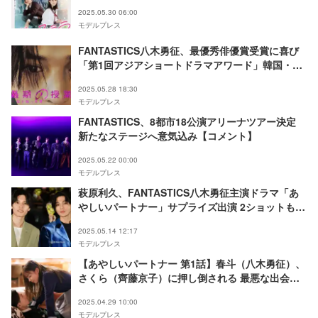
解禁
2025.05.30 06:00
モデルプレス
FANTASTICS八木勇征、最優秀俳優賞受賞に喜び
「第1回アジアショートドラマアワード」韓国・釜
山で開催【コメント全文】
2025.05.28 18:30
モデルプレス
FANTASTICS、8都市18公演アリーナツアー決定
新たなステージへ意気込み【コメント】
2025.05.22 00:00
モデルプレス
萩原利久、FANTASTICS八木勇征主演ドラマ「あ
やしいパートナー」サプライズ出演 2ショットも公
開「一瞬すぎて」「贅沢すぎる使い方」と反響
2025.05.14 12:17
モデルプレス
【あやしいパートナー 第1話】春斗（八木勇征）、
さくら（齊藤京子）に押し倒される 最悪な出会い
の行方とは
2025.04.29 10:00
モデルプレス