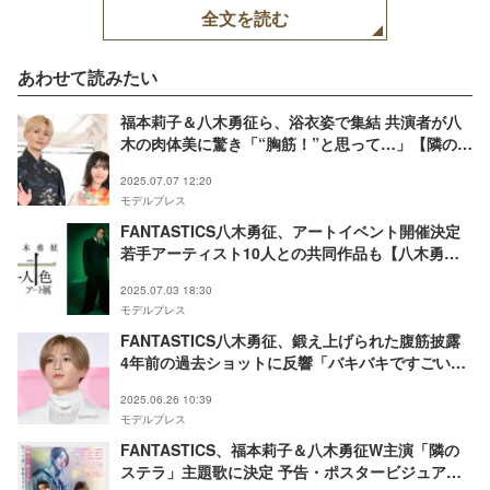
全文を読む
あわせて読みたい
福本莉子＆八木勇征ら、浴衣姿で集結 共演者が八
木の肉体美に驚き「“胸筋！”と思って…」【隣のス
テラ】
2025.07.07 12:20
モデルプレス
FANTASTICS八木勇征、アートイベント開催決定
若手アーティスト10人との共同作品も【八木勇征
with 一人十色アート展】
2025.07.03 18:30
モデルプレス
FANTASTICS八木勇征、鍛え上げられた腹筋披露
4年前の過去ショットに反響「バキバキですごい」
「セクシー」
2025.06.26 10:39
モデルプレス
FANTASTICS、福本莉子＆八木勇征W主演「隣の
ステラ」主題歌に決定 予告・ポスタービジュアル