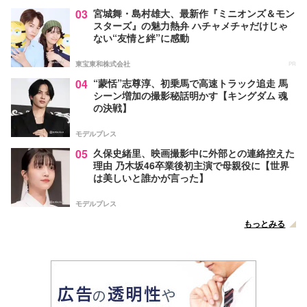
03
宮城舞・島村雄大、最新作『ミニオンズ＆モン
スターズ』の魅力熱弁 ハチャメチャだけじゃ
ない“友情と絆”に感動
東宝東和株式会社
PR
04
“蒙恬”志尊淳、初乗馬で高速トラック追走 馬
シーン増加の撮影秘話明かす【キングダム 魂
の決戦】
モデルプレス
05
久保史緒里、映画撮影中に外部との連絡控えた
理由 乃木坂46卒業後初主演で母親役に【世界
は美しいと誰かが言った】
モデルプレス
もっとみる