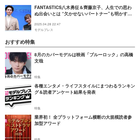
FANTASTICS八木勇征＆齊藤京子、人生での思わ
ぬ出会いとは “欠かせないパートナー”も明かす
【あやしいパートナー】
2025.04.28 22:47
モデルプレス
おすすめ特集
8月のカバーモデルは映画「ブルーロック」の高橋
文哉
特集
各種エンタメ・ライフスタイルにまつわるランキン
グ＆読者アンケート結果を発表
特集
業界初！ 全プラットフォーム横断の大規模読者参
加型アワード
特集