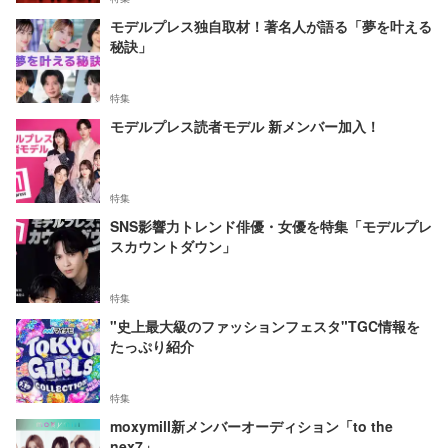
モデルプレス独自取材！著名人が語る「夢を叶える
秘訣」
特集
モデルプレス読者モデル 新メンバー加入！
特集
SNS影響力トレンド俳優・女優を特集「モデルプレ
スカウントダウン」
特集
"史上最大級のファッションフェスタ"TGC情報を
たっぷり紹介
特集
moxymill新メンバーオーディション「to the
nex7」