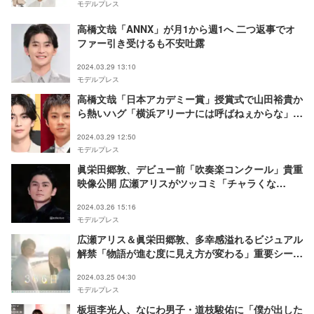
モデルプレス
高橋文哉「ANNX」が月1から週1へ 二つ返事でオ
ファー引き受けるも不安吐露
2024.03.29 13:10
モデルプレス
高橋文哉「日本アカデミー賞」授賞式で山田裕貴か
ら熱いハグ「横浜アリーナには呼ばねぇからな」
「呼んでよ」のやり取りも
2024.03.29 12:50
モデルプレス
眞栄田郷敦、デビュー前「吹奏楽コンクール」貴重
映像公開 広瀬アリスがツッコミ「チャラくな
い？」
2024.03.26 15:16
モデルプレス
広瀬アリス＆眞栄田郷敦、多幸感溢れるビジュアル
解禁「物語が進む度に見え方が変わる」重要シーン
をイメージ＜366日＞
2024.03.25 04:30
モデルプレス
板垣李光人、なにわ男子・道枝駿佑に「僕が出した