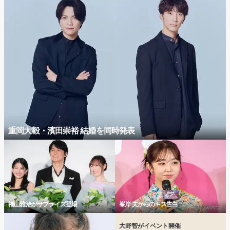
重岡大毅・濱田崇裕 結婚を同時発表
福山雅治がサプライズ登場
峯岸 夫からのキス告白
大野智がイベント開催