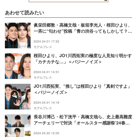
あわせて読みたい
眞栄田郷敦・高橋文哉・板垣李光人・桜田ひより、
一斉に“匂わせ”投稿「青の渋谷ってもしかして？」
「楽しみ」と反響殺到
2024.04.01 17:32
モデルプレス
桜田ひより、JO1川西拓実の極度な人見知り明かす
「カチカチな…」＜バジーノイズ＞
2024.04.01 14:31
モデルプレス
JO1川西拓実、“推し”は桜田ひより「真剣ですよ」
＜バジーノイズ＞
2024.04.01 14:19
モデルプレス
長谷川博己・松下洸平・高橋文哉ら、史上最高難度
アーチェリーで対決「オールスター感謝祭’24春」
豪華出演者集結
2024.03.30 12:00