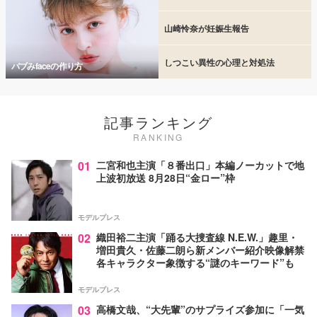
山崎怜奈が妊娠生報告
しつこい異性の心理と対処法
バブみfaceの作り方
記事ランキング
RANKING
01
二宮和也主演「８番出口」本編ノーカットで地
上波初放送 8月28日“金ロー”枠
モデルプレス
02
織田裕二主演「踊る大捜査線 N.E.W.」趣里・
増田貴久・佐藤二朗ら新メンバー紹介映像解禁
各キャラクター象徴する“謎のキーワード”も
モデルプレス
03
高橋文哉、“大先輩”のサプライズ参加に「一気