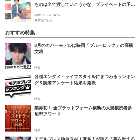
ものは全て渡していこうかな」プライベートの予定
も明かす
2024.03.23 16:47
モデルプレス
おすすめ特集
8月のカバーモデルは映画「ブルーロック」の高橋
文哉
特集
各種エンタメ・ライフスタイルにまつわるランキン
グ＆読者アンケート結果を発表
特集
業界初！ 全プラットフォーム横断の大規模読者参
加型アワード
特集
モデルプレス独自取材！著名人が語る「夢を叶える