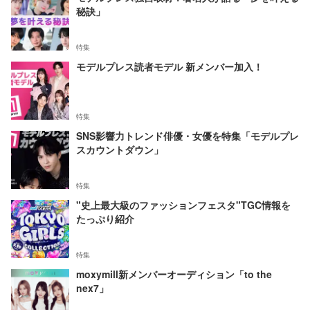
秘訣」
特集
モデルプレス読者モデル 新メンバー加入！
特集
SNS影響力トレンド俳優・女優を特集「モデルプレ
スカウントダウン」
特集
"史上最大級のファッションフェスタ"TGC情報を
たっぷり紹介
特集
moxymill新メンバーオーディション「to the
nex7」