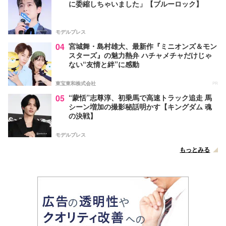
に委縮しちゃいました」【ブルーロック】
モデルプレス
04
宮城舞・島村雄大、最新作『ミニオンズ＆モン
スターズ』の魅力熱弁 ハチャメチャだけじゃ
ない“友情と絆”に感動
東宝東和株式会社
PR
05
“蒙恬”志尊淳、初乗馬で高速トラック追走 馬
シーン増加の撮影秘話明かす【キングダム 魂
の決戦】
モデルプレス
もっとみる