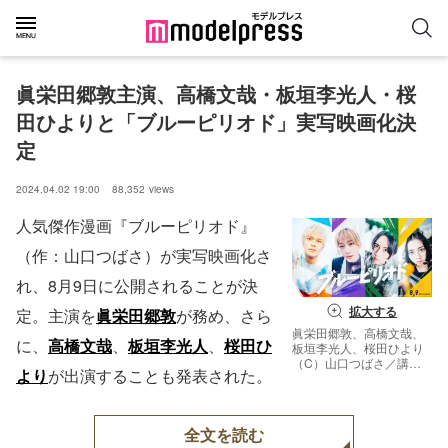
眞栄田郷敦主演、高橋文哉・板垣李光人・桜
田ひよりと「ブルーピリオド」実写映画化決
定
2024.04.02 19:00
88,352
views
人気傑作漫画『ブルーピリオド』
（作：山口つばさ）が実写映画化さ
れ、8月9日に公開されることが決
拡大する
定。主演を
眞栄田郷敦
が務め、さら
眞栄田郷敦、高橋文哉、
に、
高橋文哉
、
板垣李光人
、
桜田ひ
板垣李光人、桜田ひより
（C）山口つばさ／講談
より
が出演することも発表された。
社（C）2024映画「ブル
ーピリオド」製作委員会
全文を読む