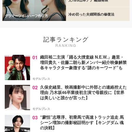
冷め切った夫婦関係の修復法
グラマーツインハーフ作り方
記事ランキング
RANKING
01
織田裕二主演「踊る大捜査線 N.E.W.」趣里・
増田貴久・佐藤二朗ら新メンバー紹介映像解禁
各キャラクター象徴する“謎のキーワード”も
モデルプレス
02
久保史緒里、映画撮影中に外部との連絡控えた
理由 乃木坂46卒業後初主演で母親役に【世界
は美しいと誰かが言った】
モデルプレス
03
“蒙恬”志尊淳、初乗馬で高速トラック追走 馬
シーン増加の撮影秘話明かす【キングダム 魂
の決戦】