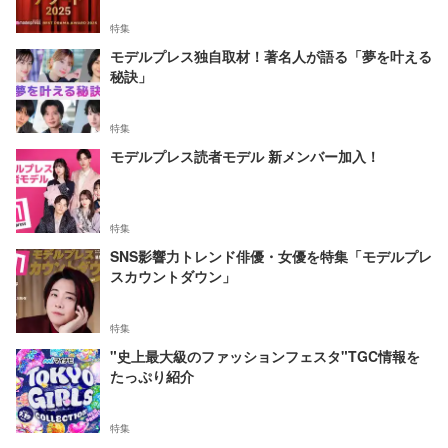
特集
モデルプレス独自取材！著名人が語る「夢を叶える
秘訣」
特集
モデルプレス読者モデル 新メンバー加入！
特集
SNS影響力トレンド俳優・女優を特集「モデルプレ
スカウントダウン」
特集
"史上最大級のファッションフェスタ"TGC情報を
たっぷり紹介
特集