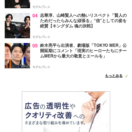
モデルプレス
04
志尊淳、山崎賢人への熱いリスペクト「賢人の
ためだったらみんな頑張る」“信”としての姿を
絶賛【キングダム 魂の決戦】
モデルプレス
05
鈴木亮平ら出演者、劇場版「TOKYO MER」公
開延期にコメント「現実のヒーローたちにチー
ムMERから最大の敬意とエールを」
モデルプレス
もっとみる