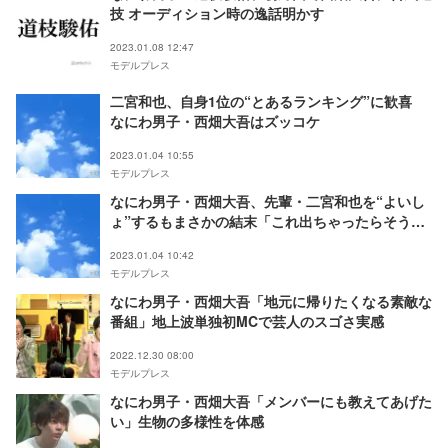
技 オーディション時の逸話明かす
2023.01.08 12:47
モデルプレス
二宮和也、自身1位の“とあるランキング”に歓喜
なにわ男子・西畑大吾はズッコケ
2023.01.04 10:55
モデルプレス
なにわ男子・西畑大吾、先輩・二宮和也を“よいし
ょ”するもまさかの結末「これ出ちゃったらそうで
すね…」
2023.01.04 10:42
モデルプレス
なにわ男子・西畑大吾「地元に帰りたくなる素敵な
番組」地上波単独初MCで芸人のスゴさ実感
2022.12.30 08:00
モデルプレス
なにわ男子・西畑大吾「メンバーにも教えてあげた
い」生物の多様性を体感