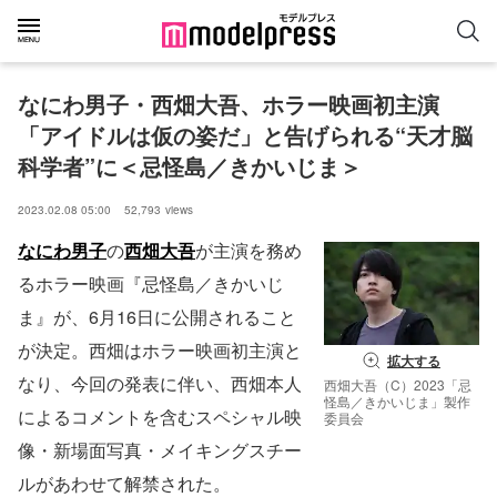
なにわ男子・西畑大吾、ホラー映画初主演
「アイドルは仮の姿だ」と告げられる“天才脳
科学者”に＜忌怪島／きかいじま＞
2023.02.08 05:00
52,793
views
なにわ男子
の
西畑大吾
が主演を務め
るホラー映画『忌怪島／きかいじ
ま』が、6月16日に公開されること
が決定。西畑はホラー映画初主演と
拡大する
なり、今回の発表に伴い、西畑本人
西畑大吾（C）2023「忌
怪島／きかいじま」製作
によるコメントを含むスペシャル映
委員会
像・新場面写真・メイキングスチー
ルがあわせて解禁された。