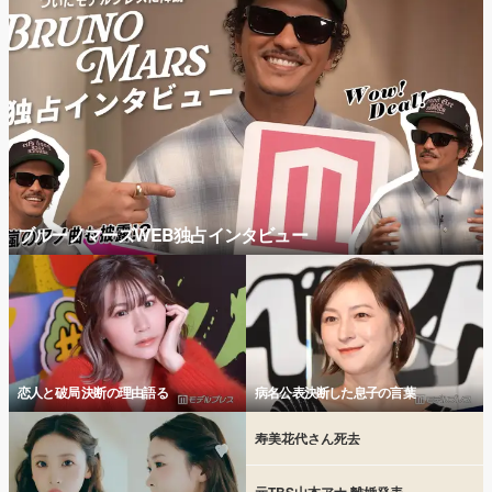
ブルーノマーズWEB独占インタビュー
恋人と破局 決断の理由語る
病名公表決断した息子の言葉
寿美花代さん死去
元TBS山本アナ 離婚発表