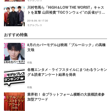
モデルプレス
川村壱馬ら「HiGH＆LOW THE WORST」キャス
トを直撃 山田裕貴“TGCランウェイ”の反省がリア
ル…吉野北人は「歌っていた方が楽」
2019.09.18 17:30
モデルプレス
おすすめ特集
8月のカバーモデルは映画「ブルーロック」の高橋
文哉
特集
各種エンタメ・ライフスタイルにまつわるランキン
グ＆読者アンケート結果を発表
特集
業界初！ 全プラットフォーム横断の大規模読者参
加型アワード