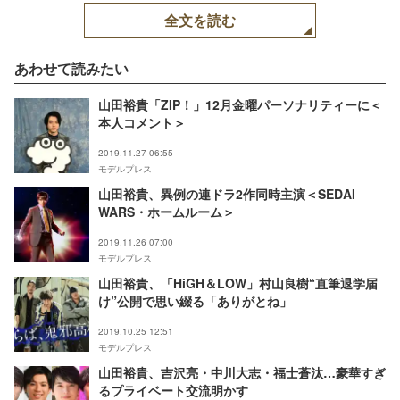
金田哲（下段左から）松
全文を読む
下洸平、村本大輔、高嶋
政宏、柄本明、市村正親
（C）2020「燃えよ剣」
製作委員会
あわせて読みたい
山田裕貴「ZIP！」12月金曜パーソナリティーに＜
本人コメント＞
2019.11.27 06:55
モデルプレス
山田裕貴、異例の連ドラ2作同時主演＜SEDAI
WARS・ホームルーム＞
2019.11.26 07:00
モデルプレス
山田裕貴、「HiGH＆LOW」村山良樹“直筆退学届
け”公開で思い綴る「ありがとね」
2019.10.25 12:51
モデルプレス
山田裕貴、吉沢亮・中川大志・福士蒼汰…豪華すぎ
るプライベート交流明かす