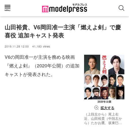
山田裕貴、V6岡田准一主演「燃えよ剣」で慶
喜役 追加キャスト発表
2019.11.28 12:00
41,183
views
V6の岡田准一が主演を務める映画
『燃えよ剣』（2020年公開）の追加
キャストが発表された。
拡大する
（上段左から）尾上右
近、山田裕貴（中段左か
ら）たかお鷹、坂東巳之
助、安井順平、谷田歩、