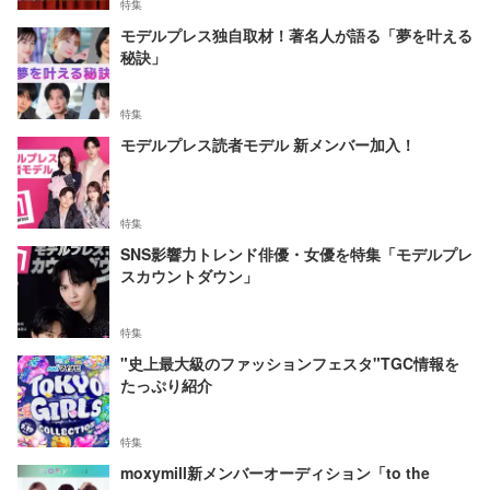
特集
モデルプレス独自取材！著名人が語る「夢を叶える
秘訣」
特集
モデルプレス読者モデル 新メンバー加入！
特集
SNS影響力トレンド俳優・女優を特集「モデルプレ
スカウントダウン」
特集
"史上最大級のファッションフェスタ"TGC情報を
たっぷり紹介
特集
moxymill新メンバーオーディション「to the