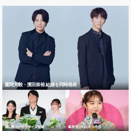
重岡大毅・濱田崇裕 結婚を同時発表
福山雅治がサプライズ登場
峯岸 夫からのキス告白