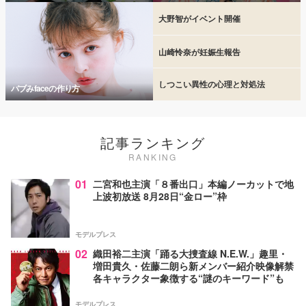
大野智がイベント開催
山崎怜奈が妊娠生報告
しつこい異性の心理と対処法
バブみfaceの作り方
記事ランキング
RANKING
01
二宮和也主演「８番出口」本編ノーカットで地
上波初放送 8月28日“金ロー”枠
モデルプレス
02
織田裕二主演「踊る大捜査線 N.E.W.」趣里・
増田貴久・佐藤二朗ら新メンバー紹介映像解禁
各キャラクター象徴する“謎のキーワード”も
モデルプレス