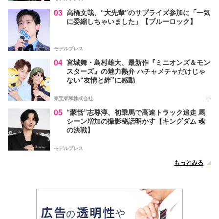
03
高橋文哉、“大先輩”のサプライズ参加に「一気
に委縮しちゃいました」【ブルーロック】
モデルプレス
04
宮城舞・島村雄大、最新作『ミニオンズ＆モン
スターズ』の魅力熱弁 ハチャメチャだけじゃ
ない“友情と絆”に感動
東宝東和株式会社
PR
05
“蒙恬”志尊淳、初乗馬で高速トラック追走 馬
シーン増加の撮影秘話明かす【キングダム 魂
の決戦】
モデルプレス
もっとみる