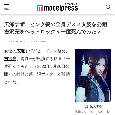
広瀬すず、ピンク髪の全身デスメタ姿を公開 
吉沢亮をヘッドロック＜一度死んでみた＞
2019.09.20 06:00
532,043
views
女優の
広瀬すず
がヒロインを務め、
吉沢亮
、堤真一が出演する映画『一
度死んでみた』（2020年3月20日公
開）の特報と第一弾ポスターが解禁
された。
拡大する
広瀬すず （C）2020 松