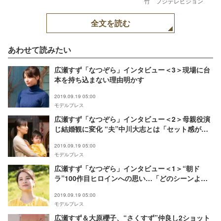
竹 フジテレビジョン
全文を読む
あわせて読みたい
広瀬すず「なつぞら」インタビュー＜3＞現場に台
本を持ち込まない理由明かす
2019.09.19 05:00
モデルプレス
広瀬すず「なつぞら」インタビュー＜2＞母親役演
じ結婚観に変化 “夫”中川大志とは「セット感があ
る」
2019.09.19 05:00
モデルプレス
広瀬すず「なつぞら」インタビュー＜1＞“朝ド
ラ”100作目ヒロインへの思い…「どのシーンより
難しかった」千遥との再会振り返る
2019.09.19 05:00
モデルプレス
広瀬すず＆大原櫻子、“さくすず”仲良し2ショット