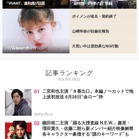
「VIVANT」違和感が話題
“超特急・8号車の日”登録
ボイメンが改名・契約終了
山崎怜奈が妊娠生報告
片思い中は逆効果なNG行動
バブみfaceの作り方
記事ランキング
RANKING
01
二宮和也主演「８番出口」本編ノーカットで地
上波初放送 8月28日“金ロー”枠
モデルプレス
02
織田裕二主演「踊る大捜査線 N.E.W.」趣里・
増田貴久・佐藤二朗ら新メンバー紹介映像解禁
各キャラクター象徴する“謎のキーワード”も