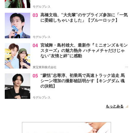
モデルプレス
03
高橋文哉、“大先輩”のサプライズ参加に「一気
に委縮しちゃいました」【ブルーロック】
モデルプレス
04
宮城舞・島村雄大、最新作『ミニオンズ＆モン
スターズ』の魅力熱弁 ハチャメチャだけじゃ
ない“友情と絆”に感動
東宝東和株式会社
PR
05
“蒙恬”志尊淳、初乗馬で高速トラック追走 馬
シーン増加の撮影秘話明かす【キングダム 魂
の決戦】
モデルプレス
もっとみる