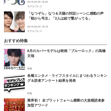
2019.09.05 18:00
モデルプレス
「なつぞら」なつ＆天陽の対話シーンに感動の声
「朝から号泣」「2人は絵で繋がってる」
2019.09.04 18:16
モデルプレス
おすすめ特集
8月のカバーモデルは映画「ブルーロック」の高橋
文哉
特集
各種エンタメ・ライフスタイルにまつわるランキン
グ＆読者アンケート結果を発表
特集
業界初！ 全プラットフォーム横断の大規模読者参
加型アワード