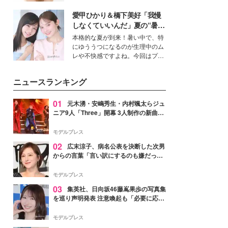
女性たちのヘアケア事情を紹介し
いという読者も多いのでは？そん
ます。
愛甲ひかり＆橋下美好「我慢
な美容の常識を大きく変える可能
性を秘めた、革新的な「Water
しなくていいんだ」夏の“暑さ
Capturing Skin（ウォーターキャ
対策”の新しい選択肢とは？
本格的な夏が到来！暑い中で、特
プチャリングスキン：捕水肌）」
にゆううつになるのが生理中のム
技術を、花王が構築した。
レや不快感ですよね。今回はプラ
イベートでも仲良しで旅行好きな
モデル・愛甲ひかりさんと橋下美
ニュースランキング
好さんを迎えて本音で女子会トー
ク。猛暑のお出かけを快適に過ご
すヒントや、2人が感動した夏の
01
元木湧・安嶋秀生・内村颯太らジュ
生理の新常識にも迫りました。
ニア9人「Three」開幕 3人制作の新曲＆
手描きセットに込めた想い「もっと前に
進んで夢を掴みたい」【ゲネプロレポ】
モデルプレス
02
広末涼子、病名公表を決断した次男
からの言葉「言い訳にするのも嫌だっ
た」「言うべきか迷った」
モデルプレス
03
集英社、日向坂46藤嶌果歩の写真集
を巡り声明発表 注意喚起も「必要に応じ
て法的措置を含む対応を検討」
モデルプレス