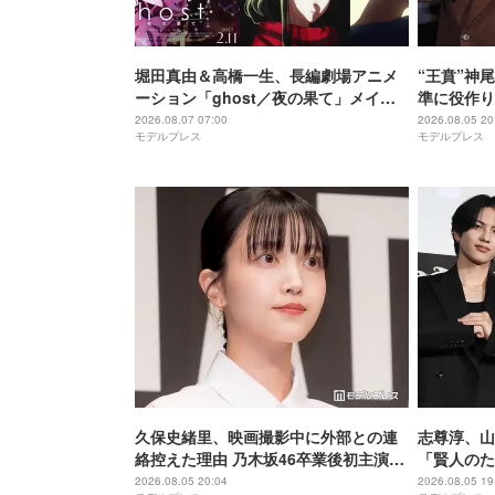
堀田真由＆高橋一生、長編劇場アニメ
“王賁”神
ーション「ghost／夜の果て」メイン
準に役作り
キャスト声優に決定「子どもの頃に抱
説得力がな
2026.08.07 07:00
2026.08.05 20
モデルプレス
モデルプレス
いていた言葉にはできない沢山の感情
戦】
を思い出しました」
久保史緒里、映画撮影中に外部との連
志尊淳、山
絡控えた理由 乃木坂46卒業後初主演で
「賢人のた
母親役に【世界は美しいと誰かが言っ
る」“信”
2026.08.05 20:04
2026.08.05 19