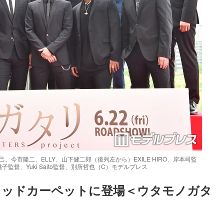
、今市隆二、ELLY、山下健二郎（後列左から）EXILE HIRO、岸本司監
督、Yuki Saito監督、別所哲也（C）モデルプレス
SBらレッドカーペットに登場＜ウタモノガタ