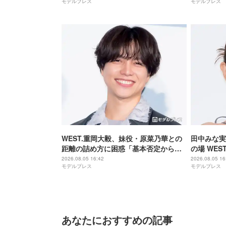
モデルプレス
モデルプレス
た】
ム 魂の決
WEST.重岡大毅、妹役・原菜乃華との
田中みな実
距離の詰め方に困惑「基本否定から入
の場 WE
る会話をしてしまった」【5秒で完全犯
「子役みた
2026.08.05 16:42
2026.08.05 16
モデルプレス
モデルプレス
罪を生成する方法】
全犯罪を生
あなたにおすすめの記事