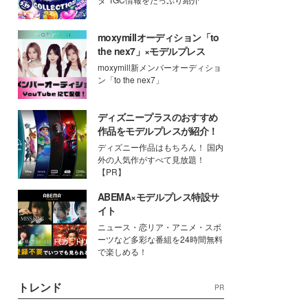
moxymillオーディション「to
the nex7」×モデルプレス
moxymill新メンバーオーディショ
ン「to the nex7」
ディズニープラスのおすすめ
作品をモデルプレスが紹介！
ディズニー作品はもちろん！ 国内
外の人気作がすべて見放題！
【PR】
ABEMA×モデルプレス特設サ
イト
ニュース・恋リア・アニメ・スポ
ーツなど多彩な番組を24時間無料
で楽しめる！
トレンド
PR