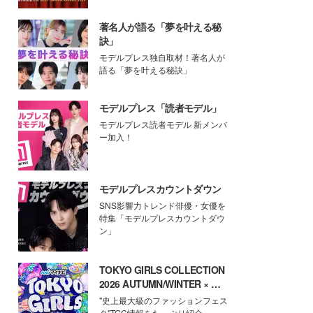
著名人が語る「夢を叶える秘
訣」
モデルプレス独自取材！著名人が
語る「夢を叶える秘訣」
モデルプレス「読者モデル」
モデルプレス読者モデル 新メンバ
ー加入！
モデルプレスカウントダウン
SNS影響力トレンド俳優・女優を
特集「モデルプレスカウントダウ
ン」
TOKYO GIRLS COLLECTION
2026 AUTUMN/WINTER × モ
デルプレス
"史上最大級のファッションフェス
タ"TGC情報をたっぷり紹介