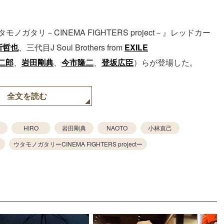
タリ－CINEMA FIGHTERS project－』レッドカー
所哲也
、三代目J Soul Brothers from
EXILE
二郎
、
岩田剛典
、
今市隆二
、
登坂広臣
）らが登場した。
全文を読む
HIRO
岩田剛典
NAOTO
小林直己
ウタモノガタリーCINEMA FIGHTERS projectー