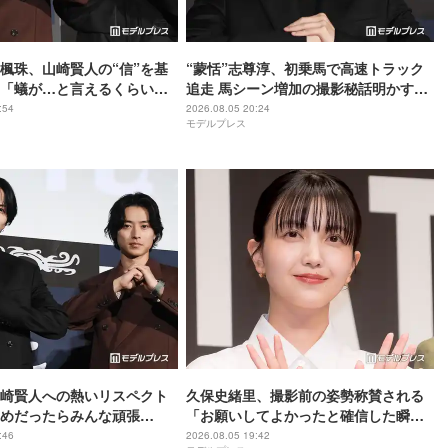
尾楓珠、山崎賢人の“信”を基
“蒙恬”志尊淳、初乗馬で高速トラック
「蟻が…と言えるくらいの
追走 馬シーン増加の撮影秘話明かす
いと」【キングダム 魂の決
【キングダム 魂の決戦】
:54
2026.08.05 20:24
モデルプレス
崎賢人への熱いリスペクト
久保史緒里、撮影前の姿勢称賛される
めだったらみんな頑張
「お願いしてよかったと確信した瞬
としての姿を絶賛【キングダ
間」【世界は美しいと誰かが言った】
:46
2026.08.05 19:42