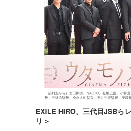
（前列左から）岩田剛典、NAOTO、登坂広臣、小林直己
督、平林勇監督、松永大司監督、石井裕也監督、安藤桃子監
EXILE HIRO、三代目J
リ＞