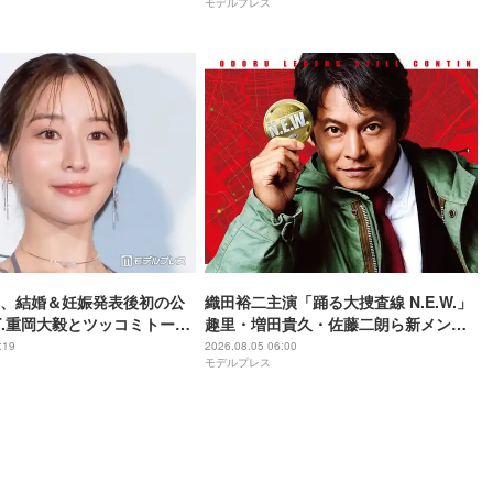
モデルプレス
戦】
、結婚＆妊娠発表後初の公
織田裕二主演「踊る大捜査線 N.E.W.」
ST.重岡大毅とツッコミトーク
趣里・増田貴久・佐藤二朗ら新メンバ
いな子なので…」【5秒で完
ー紹介映像解禁 各キャラクター象徴す
:19
2026.08.05 06:00
モデルプレス
成する方法】
る“謎のキーワード”も