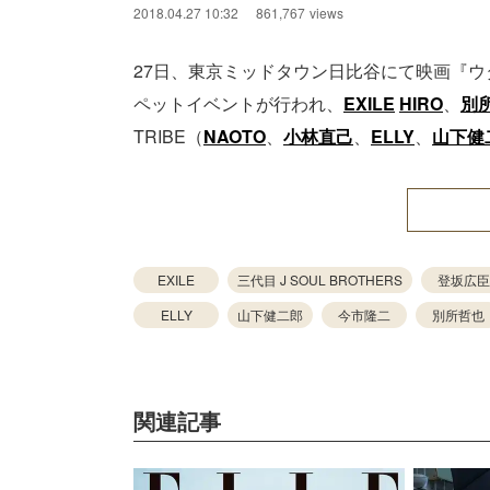
2018.04.27 10:32
861,767
views
27日、東京ミッドタウン日比谷にて映画『ウタモノガ
ペットイベントが行われ、
EXILE
HIRO
、
別
TRIBE（
NAOTO
、
小林直己
、
ELLY
、
山下健
EXILE
三代目 J SOUL BROTHERS
登坂広臣
ELLY
山下健二郎
今市隆二
別所哲也
関連記事