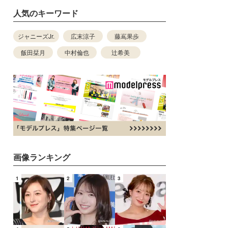
人気のキーワード
ジャニーズJr.
広末涼子
藤嶌果歩
飯田栞月
中村倫也
辻希美
画像ランキング
1
2
3