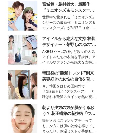
宮城舞・島村雄大、最新作
『ミニオンズ＆モンスター
ズ』の魅力熱弁 ハチャメチャ
世界中で愛される「ミニオンズ」
だけじゃない“友情と絆”に感
シリーズの最新作『ミニオンズ＆
動
モンスターズ』が8月7日（金）に
公開。モデルプレスでは、“大のミ
アイドルから絶大な支持 衣装
ニオン好き”という共通点を持つモ
デルの宮城舞と島村雄大の特別対
デザイナー・茅野しのぶの“可
談をお届け！それぞれの視点か
愛い”を作る美学＜「シチズン
AKB48や＝LOVEなど数々の人気
ら、今作ならではの魅力や予想外
クロスシー」インタビュー＞
アイドルたちの衣装を手掛け、ア
の感動をもたらす奥深いストーリ
イドルやファンから絶大な支持を
ーについて熱く語り合ってもらっ
得る、株式会社オサレカンパニー
た。
韓国発の“艶髪トレンド”到来
取締役兼クリエイティブディレク
ター・茅野しのぶ。一人ひとりの
美容好きの女性の自信を育む
個性に寄り添い、魅力を引き出す
「ヘアケア事情」って？
今、韓国をはじめ国内外で
衣装作りは、多くの女性たちに勇
「Glass Hair（グラスヘア）」と
気と自信を与え続けている。
呼ばれる艶髪スタイルが熱い視線
を集めています。メイクやファッ
朝より夕方の方が肌がうるお
ションの完成度を高めるベースと
して、“髪そのものの美しさ”に改
う？ 花王構築の新技術「ウォ
めて注目する人が増えている様
ーターキャプチャリングスキ
毎朝入念にスキンケアを行って
子。今回は、そんな憧れの艶やか
ン（捕水肌）」がスキンケア
も、夕方には肌の乾燥を感じてし
な髪を日常で叶える、美容好きの
の常識を変える予感
まったり、保湿ミストが手放せな