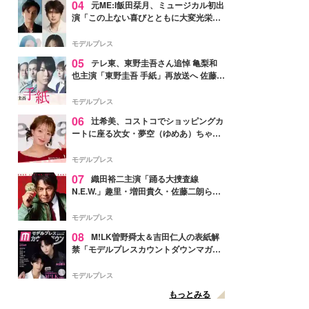
04
元ME:I飯田栞月、ミュージカル初出
演「この上ない喜びとともに大変光栄」
4年ぶり上演「ファントム」城田優らキ
ャスト発表
モデルプレス
05
テレ東、東野圭吾さん追悼 亀梨和
也主演「東野圭吾 手紙」再放送へ 佐藤隆
太・本田翼・中村倫也ら出演
モデルプレス
06
辻希美、コストコでショッピングカ
ートに座る次女・夢空（ゆめあ）ちゃん
の姿公開「乗りこなしてる感じが可愛す
ぎ」「成長を感じる」の声
モデルプレス
07
織田裕二主演「踊る大捜査線
N.E.W.」趣里・増田貴久・佐藤二朗ら新
メンバー紹介映像解禁 各キャラクター象
徴する“謎のキーワード”も
モデルプレス
08
M!LK曽野舜太＆吉田仁人の表紙解
禁「モデルプレスカウントダウンマガジ
ン」巻頭に登場
モデルプレス
もっとみる