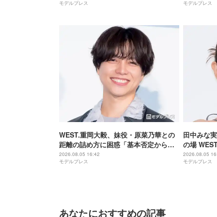
モデルプレス
モデルプレス
た】
ム 魂の決
WEST.重岡大毅、妹役・原菜乃華との
田中みな実
距離の詰め方に困惑「基本否定から入
の場 WE
る会話をしてしまった」【5秒で完全犯
「子役みた
2026.08.05 16:42
2026.08.05 16
モデルプレス
モデルプレス
罪を生成する方法】
全犯罪を生
あなたにおすすめの記事