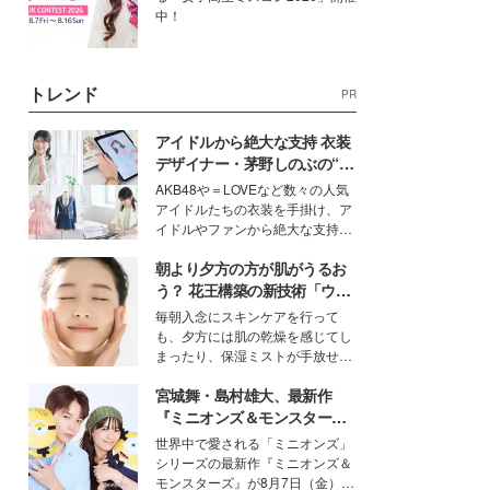
中！
トレンド
PR
アイドルから絶大な支持 衣装
デザイナー・茅野しのぶの“可
愛い”を作る美学＜「シチズン
AKB48や＝LOVEなど数々の人気
クロスシー」インタビュー＞
アイドルたちの衣装を手掛け、ア
イドルやファンから絶大な支持を
得る、株式会社オサレカンパニー
朝より夕方の方が肌がうるお
取締役兼クリエイティブディレク
ター・茅野しのぶ。一人ひとりの
う？ 花王構築の新技術「ウォ
個性に寄り添い、魅力を引き出す
ーターキャプチャリングスキ
毎朝入念にスキンケアを行って
衣装作りは、多くの女性たちに勇
ン（捕水肌）」がスキンケア
も、夕方には肌の乾燥を感じてし
気と自信を与え続けている。
の常識を変える予感
まったり、保湿ミストが手放せな
いという読者も多いのでは？そん
宮城舞・島村雄大、最新作
な美容の常識を大きく変える可能
性を秘めた、革新的な「Water
『ミニオンズ＆モンスター
Capturing Skin（ウォーターキャ
ズ』の魅力熱弁 ハチャメチャ
世界中で愛される「ミニオンズ」
プチャリングスキン：捕水肌）」
だけじゃない“友情と絆”に感
シリーズの最新作『ミニオンズ＆
技術を、花王が構築した。
動
モンスターズ』が8月7日（金）に