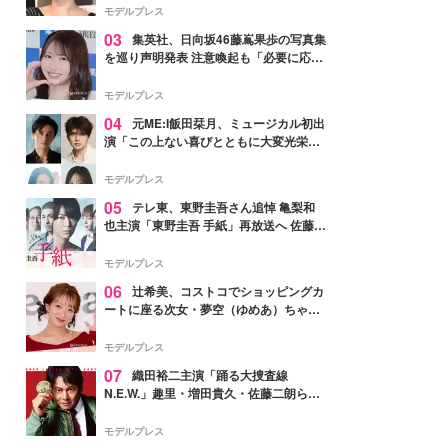
モデルプレス
03
集英社、日向坂46藤嶌果歩の写真集
を巡り声明発表 注意喚起も「必要に応じ
て法的措置を含む対応を検討」
モデルプレス
04
元ME:I飯田栞月、ミュージカル初出
演「この上ない喜びとともに大変光栄」
4年ぶり上演「ファントム」城田優らキ
ャスト発表
モデルプレス
05
テレ東、東野圭吾さん追悼 亀梨和
也主演「東野圭吾 手紙」再放送へ 佐藤隆
太・本田翼・中村倫也ら出演
モデルプレス
06
辻希美、コストコでショッピングカ
ートに座る次女・夢空（ゆめあ）ちゃん
の姿公開「乗りこなしてる感じが可愛す
ぎ」「成長を感じる」の声
モデルプレス
07
織田裕二主演「踊る大捜査線
N.E.W.」趣里・増田貴久・佐藤二朗ら新
メンバー紹介映像解禁 各キャラクター象
徴する“謎のキーワード”も
モデルプレス