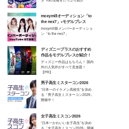
moxymillオーディション「to
the nex7」×モデルプレス
moxymill新メンバーオーディショ
ン「to the nex7」
ディズニープラスのおすすめ
作品をモデルプレスが紹介！
ディズニー作品はもちろん！ 国内
外の人気作がすべて見放題！
【PR】
男子高生ミスターコン2026
“日本一のイケメン高校生”を決め
る「男子高生ミスターコン2026」
開催中！
女子高生ミスコン2026
“日本一かわいい女子高生”を決め
る「女子高生ミスコン2026」開催