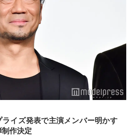
のサプライズ発表で主演メンバー明かす 
2弾制作決定
Loaded
:
87.03%