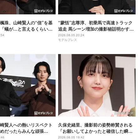
尾楓珠、山崎賢人の“信”を基
“蒙恬”志尊淳、初乗馬で高速トラック
「蟻が…と言えるくらいの
追走 馬シーン増加の撮影秘話明かす
いと」【キングダム 魂の決
【キングダム 魂の決戦】
:54
2026.08.05 20:24
モデルプレス
崎賢人への熱いリスペクト
久保史緒里、撮影前の姿勢称賛される
めだったらみんな頑張
「お願いしてよかったと確信した瞬
としての姿を絶賛【キングダ
間」【世界は美しいと誰かが言った】
:46
2026.08.05 19:42