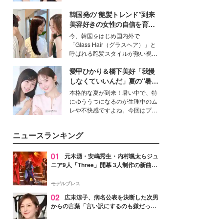
公開。モデルプレスでは、“大のミ
韓国発の“艶髪トレンド”到来
ニオン好き”という共通点を持つモ
デルの宮城舞と島村雄大の特別対
美容好きの女性の自信を育む
談をお届け！それぞれの視点か
「ヘアケア事情」って？
今、韓国をはじめ国内外で
ら、今作ならではの魅力や予想外
「Glass Hair（グラスヘア）」と
の感動をもたらす奥深いストーリ
呼ばれる艶髪スタイルが熱い視線
ーについて熱く語り合ってもらっ
を集めています。メイクやファッ
た。
愛甲ひかり＆橋下美好「我慢
ションの完成度を高めるベースと
して、“髪そのものの美しさ”に改
しなくていいんだ」夏の“暑さ
めて注目する人が増えている様
対策”の新しい選択肢とは？
本格的な夏が到来！暑い中で、特
子。今回は、そんな憧れの艶やか
にゆううつになるのが生理中のム
な髪を日常で叶える、美容好きの
レや不快感ですよね。今回はプラ
女性たちのヘアケア事情を紹介し
イベートでも仲良しで旅行好きな
ます。
モデル・愛甲ひかりさんと橋下美
ニュースランキング
好さんを迎えて本音で女子会トー
ク。猛暑のお出かけを快適に過ご
すヒントや、2人が感動した夏の
01
元木湧・安嶋秀生・内村颯太らジュ
生理の新常識にも迫りました。
ニア9人「Three」開幕 3人制作の新曲＆
手描きセットに込めた想い「もっと前に
進んで夢を掴みたい」【ゲネプロレポ】
モデルプレス
02
広末涼子、病名公表を決断した次男
からの言葉「言い訳にするのも嫌だっ
た」「言うべきか迷った」