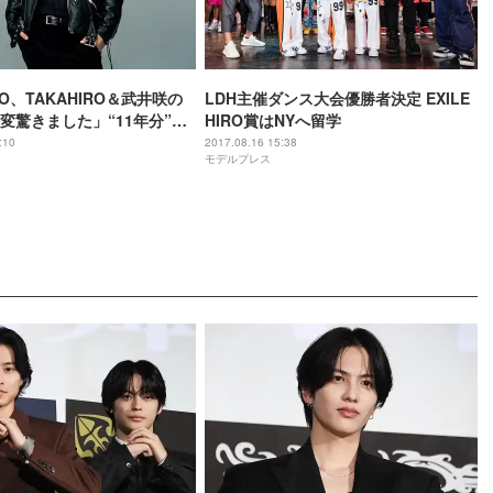
IRO、TAKAHIRO＆武井咲の
LDH主催ダンス大会優勝者決定 EXILE
変驚きました」“11年分”の
HIRO賞はNYへ留学
＜コメント全文＞
:10
2017.08.16 15:38
モデルプレス