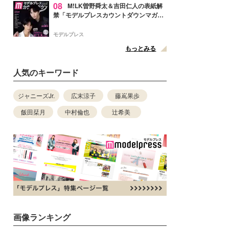
08
M!LK曽野舜太＆吉田仁人の表紙解
禁「モデルプレスカウントダウンマガジ
ン」巻頭に登場
モデルプレス
もっとみる
人気のキーワード
ジャニーズJr.
広末涼子
藤嶌果歩
飯田栞月
中村倫也
辻希美
画像ランキング