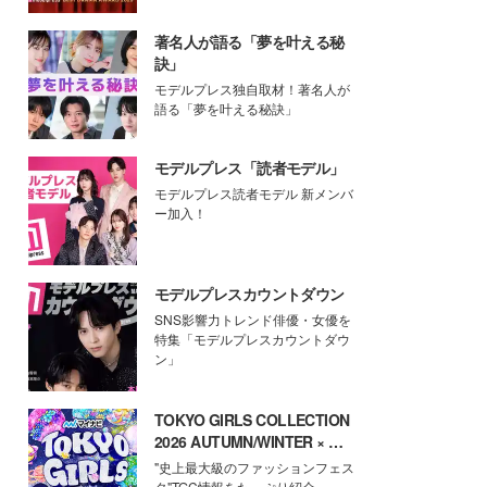
著名人が語る「夢を叶える秘
訣」
モデルプレス独自取材！著名人が
語る「夢を叶える秘訣」
モデルプレス「読者モデル」
モデルプレス読者モデル 新メンバ
ー加入！
モデルプレスカウントダウン
SNS影響力トレンド俳優・女優を
特集「モデルプレスカウントダウ
ン」
TOKYO GIRLS COLLECTION
2026 AUTUMN/WINTER × モ
デルプレス
"史上最大級のファッションフェス
タ"TGC情報をたっぷり紹介