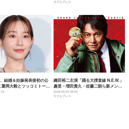
モデルプレス
戦】
、結婚＆妊娠発表後初の公
織田裕二主演「踊る大捜査線 N.E.W.」
ST.重岡大毅とツッコミトーク
趣里・増田貴久・佐藤二朗ら新メンバ
いな子なので…」【5秒で完
ー紹介映像解禁 各キャラクター象徴す
:19
2026.08.05 06:00
モデルプレス
成する方法】
る“謎のキーワード”も