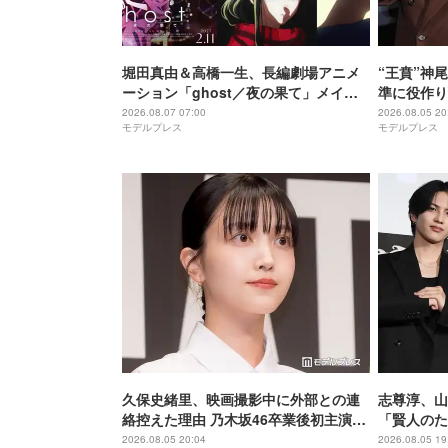
堀田真由＆高橋一生、長編劇場アニメ
“王賁”神
ーション「ghost／夜の果て」メイン
準に役作り
キャスト声優に決定「子どもの頃に抱
説得力がな
2026.08.07 07:00
2026.08.05 20
モデルプレス
モデルプレス
いていた言葉にはできない沢山の感情
戦】
を思い出しました」
久保史緒里、映画撮影中に外部との連
志尊淳、山
絡控えた理由 乃木坂46卒業後初主演で
「賢人のた
母親役に【世界は美しいと誰かが言っ
る」“信”
2026.08.05 20:04
2026.08.05 19