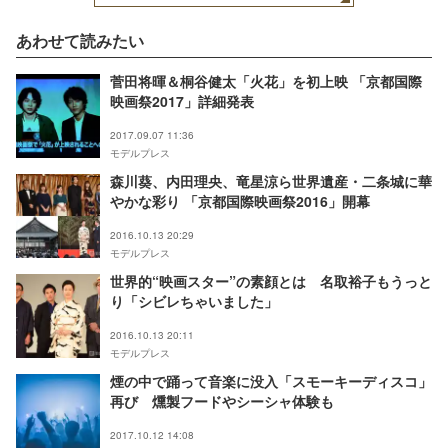
あわせて読みたい
菅田将暉＆桐谷健太「火花」を初上映 「京都国際
映画祭2017」詳細発表
2017.09.07 11:36
モデルプレス
森川葵、内田理央、竜星涼ら世界遺産・二条城に華
やかな彩り 「京都国際映画祭2016」開幕
2016.10.13 20:29
モデルプレス
世界的“映画スター”の素顔とは 名取裕子もうっと
り「シビレちゃいました」
2016.10.13 20:11
モデルプレス
煙の中で踊って音楽に没入「スモーキーディスコ」
再び 燻製フードやシーシャ体験も
2017.10.12 14:08