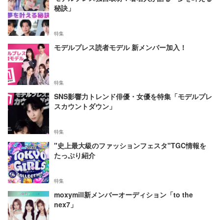
秘訣」
特集
モデルプレス読者モデル 新メンバー加入！
特集
SNS影響力トレンド俳優・女優を特集「モデルプレ
スカウントダウン」
特集
"史上最大級のファッションフェスタ"TGC情報を
たっぷり紹介
特集
moxymill新メンバーオーディション「to the
nex7」