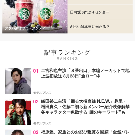
日向坂 6作ぶりセンター
AI占いは本当に当たる？
スタバ新作フローズンティー
記事ランキング
RANKING
01
二宮和也主演「８番出口」本編ノーカットで地
上波初放送 8月28日“金ロー”枠
モデルプレス
02
織田裕二主演「踊る大捜査線 N.E.W.」趣里・
増田貴久・佐藤二朗ら新メンバー紹介映像解禁
各キャラクター象徴する“謎のキーワード”も
モデルプレス
03
福原遥、家族とのお忍び鑑賞を回顧「全然バレ