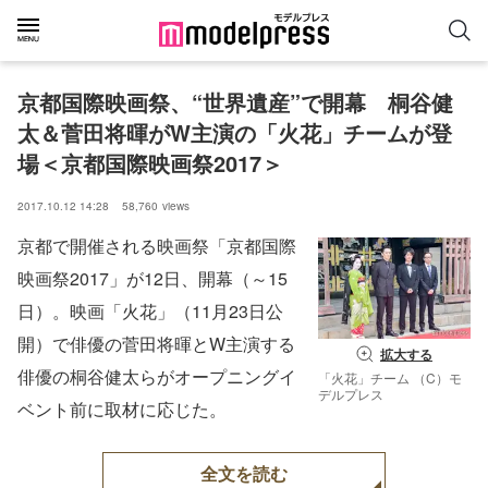
京都国際映画祭、“世界遺産”で開幕　桐谷健
太＆菅田将暉がW主演の「火花」チームが登
場＜京都国際映画祭2017＞
2017.10.12 14:28
58,760
views
京都で開催される映画祭「京都国際
映画祭2017」が12日、開幕（～15
日）。映画「火花」（11月23日公
開）で俳優の菅田将暉とW主演する
拡大する
俳優の桐谷健太らがオープニングイ
「火花」チーム （C）モ
デルプレス
ベント前に取材に応じた。
全文を読む