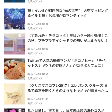
女子旅プレス
輝くイルミが幻想的な“光の世界” 天空マッピング
＆イルミ輝くお台場がロマンティック
2017.10.12 13:45
女子旅プレス
【すみれ色・テラコッタ】注目カラー続々登場！こ
の秋、プチプラアイシャドウの勢いが止まらない！
2017.10.12 13:00
モデルプレス
Twitterで人気の動物マンガ『ネコノヒー』『チベ
ットスナギツネの砂岡さん』がコラボカフェに！
2017.10.12 12:51
女子旅プレス
【クリスマスコフレ2017】エレガンス クルーズ ま
るで絵本を開くときのようなトキメキが詰まったコ
フレ登場
2017.10.12 11:34
モデルプレス
見た目良し、実力良し。日本未上陸の海外コスメ