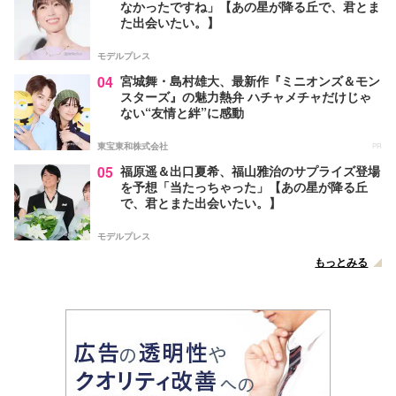
なかったですね」【あの星が降る丘で、君とま
た出会いたい。】
モデルプレス
04
宮城舞・島村雄大、最新作『ミニオンズ＆モン
スターズ』の魅力熱弁 ハチャメチャだけじゃ
ない“友情と絆”に感動
東宝東和株式会社
PR
05
福原遥＆出口夏希、福山雅治のサプライズ登場
を予想「当たっちゃった」【あの星が降る丘
で、君とまた出会いたい。】
モデルプレス
もっとみる