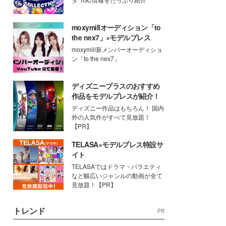
moxymillオーディション「to
the nex7」×モデルプレス
moxymill新メンバーオーディショ
ン「to the nex7」
ディズニープラスのおすすめ
作品をモデルプレスが紹介！
ディズニー作品はもちろん！ 国内
外の人気作がすべて見放題！
【PR】
TELASA×モデルプレス特設サ
イト
TELASAではドラマ・バラエティ
など幅広いジャンルの動画が全て
見放題！【PR】
トレンド
PR