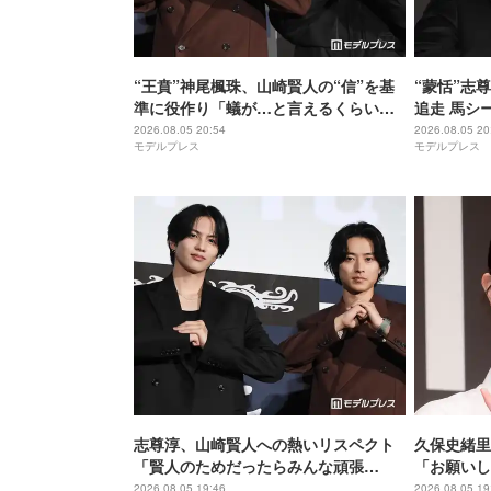
“王賁”神尾楓珠、山崎賢人の“信”を基
“蒙恬”志
準に役作り「蟻が…と言えるくらいの
追走 馬シ
説得力がないと」【キングダム 魂の決
【キングダ
2026.08.05 20:54
2026.08.05 20
モデルプレス
モデルプレス
戦】
志尊淳、山崎賢人への熱いリスペクト
久保史緒里
「賢人のためだったらみんな頑張
「お願いし
る」“信”としての姿を絶賛【キングダ
間」【世界
2026.08.05 19:46
2026.08.05 19