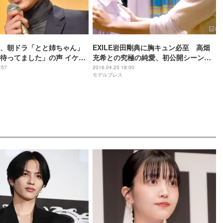
、朝ドラ「とと姉ちゃん」
EXILE岩田剛典に胸キュン必至 高畑
待ってました」の声 イケメ
充希との究極の純愛、初公開シーン解
ヲタク男子”に
禁
:57
2016.04.25 18:00
モデルプレス