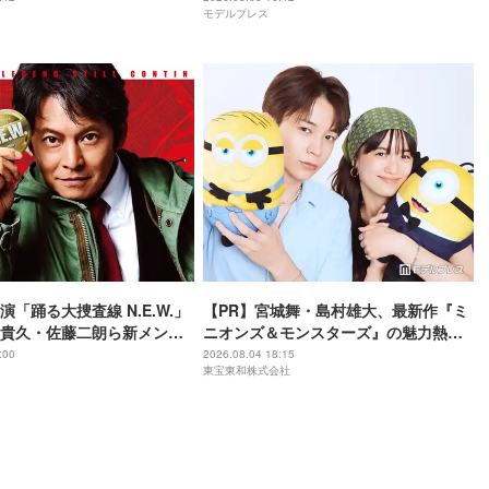
モデルプレス
罪を生成する方法】
「踊る大捜査線 N.E.W.」
【PR】宮城舞・島村雄大、最新作『ミ
貴久・佐藤二朗ら新メンバ
ニオンズ＆モンスターズ』の魅力熱弁
解禁 各キャラクター象徴す
ハチャメチャだけじゃない“友情と
:00
2026.08.04 18:15
東宝東和株式会社
ーワード”も
絆”に感動