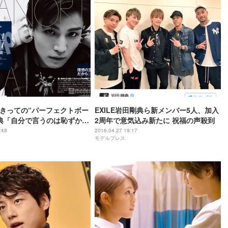
Bきっての“パーフェクトボー
EXILE岩田剛典ら新メンバー5人、加入
典「自分で言うのは恥ずかし
2周年で意気込み新たに 祝福の声殺到
は
:48
2016.04.27 19:17
モデルプレス