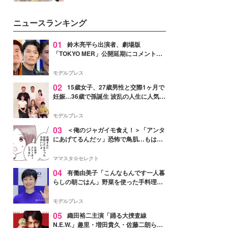
ーについて熱く語り合ってもらっ
を集めています。メイクやファッ
た。
ションの完成度を高めるベースと
ニュースランキング
して、“髪そのものの美しさ”に改
めて注目する人が増えている様
子。今回は、そんな憧れの艶やか
01
鈴木亮平ら出演者、劇場版
な髪を日常で叶える、美容好きの
「TOKYO MER」公開延期にコメント
女性たちのヘアケア事情を紹介し
「現実のヒーローたちにチームMERから
ます。
最大の敬意とエールを」
モデルプレス
02
15歳女子、27歳男性と交際1ヶ月で
妊娠…36歳で孫誕生 波乱の人生に人気タ
レント思わずツッコミ「だいぶ危ねえ
よ！」
モデルプレス
03
＜俺のジャガイモ食え！＞「アンタ
にあげてるんだッ」恐怖で鳥肌…もはや
ストーカー？【第3話まんが】
ママスタ☆セレクト
04
有働由美子「こんなもんです一人暮
らしの朝ごはん」野菜を使った手料理公
開「作ってみたい」「ヘルシーで美味し
そう」と反響
モデルプレス
05
織田裕二主演「踊る大捜査線
N.E.W.」趣里・増田貴久・佐藤二朗ら新