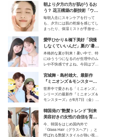
朝より夕方の方が肌がうるお
う？ 花王構築の新技術「ウォ
ーターキャプチャリングスキ
毎朝入念にスキンケアを行って
ン（捕水肌）」がスキンケア
も、夕方には肌の乾燥を感じてし
の常識を変える予感
まったり、保湿ミストが手放せな
いという読者も多いのでは？そん
愛甲ひかり＆橋下美好「我慢
な美容の常識を大きく変える可能
性を秘めた、革新的な「Water
しなくていいんだ」夏の“暑さ
Capturing Skin（ウォーターキャ
対策”の新しい選択肢とは？
本格的な夏が到来！暑い中で、特
プチャリングスキン：捕水肌）」
にゆううつになるのが生理中のム
技術を、花王が構築した。
レや不快感ですよね。今回はプラ
イベートでも仲良しで旅行好きな
宮城舞・島村雄大、最新作
モデル・愛甲ひかりさんと橋下美
好さんを迎えて本音で女子会トー
『ミニオンズ＆モンスター
ク。猛暑のお出かけを快適に過ご
ズ』の魅力熱弁 ハチャメチャ
世界中で愛される「ミニオンズ」
すヒントや、2人が感動した夏の
だけじゃない“友情と絆”に感
シリーズの最新作『ミニオンズ＆
生理の新常識にも迫りました。
動
モンスターズ』が8月7日（金）に
公開。モデルプレスでは、“大のミ
韓国発の“艶髪トレンド”到来
ニオン好き”という共通点を持つモ
デルの宮城舞と島村雄大の特別対
美容好きの女性の自信を育む
談をお届け！それぞれの視点か
「ヘアケア事情」って？
今、韓国をはじめ国内外で
ら、今作ならではの魅力や予想外
「Glass Hair（グラスヘア）」と
の感動をもたらす奥深いストーリ
呼ばれる艶髪スタイルが熱い視線