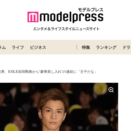
ラム
ライフ
ビジネス
特集
ランキング
ドラ
充希、EXILE岩田剛典から“豪華差し入れ”の連続に「王子だな」