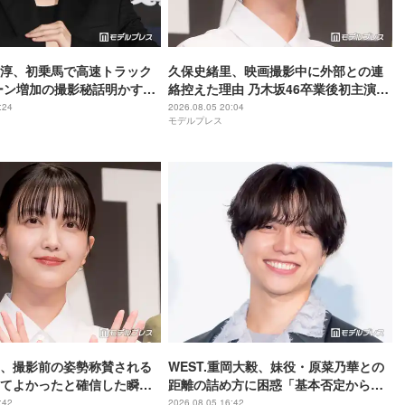
尊淳、初乗馬で高速トラック
久保史緒里、映画撮影中に外部との連
ーン増加の撮影秘話明かす
絡控えた理由 乃木坂46卒業後初主演で
ム 魂の決戦】
母親役に【世界は美しいと誰かが言っ
:24
2026.08.05 20:04
モデルプレス
た】
、撮影前の姿勢称賛される
WEST.重岡大毅、妹役・原菜乃華との
てよかったと確信した瞬
距離の詰め方に困惑「基本否定から入
は美しいと誰かが言った】
る会話をしてしまった」【5秒で完全犯
:42
2026.08.05 16:42