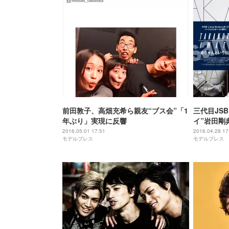
前田敦子、高畑充希ら親友“ブス会”「1
三代目JS
年ぶり」実現に反響
イ”岩田剛
い」武器と
2016.05.01 17:51
2016.04.28 17
モデルプレス
モデルプレス