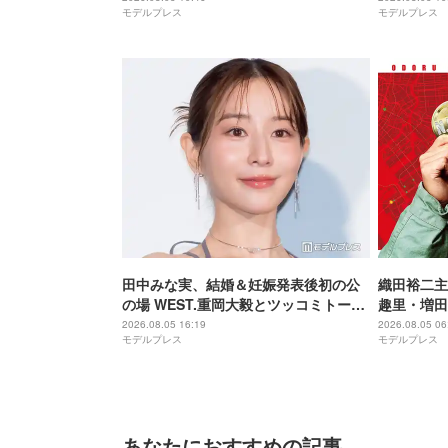
モデルプレス
モデルプレス
ム 魂の決戦】
田中みな実、結婚＆妊娠発表後初の公
織田裕二主演
の場 WEST.重岡大毅とツッコミトーク
趣里・増田
「子役みたいな子なので…」【5秒で完
ー紹介映像
2026.08.05 16:19
2026.08.05 06
モデルプレス
モデルプレス
全犯罪を生成する方法】
る“謎のキ
あなたにおすすめの記事