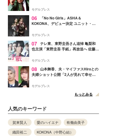
メンバー紹介映像解禁 各キャラクター象
徴する“謎のキーワード”も
モデルプレス
06
「No No Girls」ASHA＆
KOKONA、デビュー決定 ユニット・
TAKARAとしてセルフプロデュース楽曲
リリースへ
モデルプレス
07
テレ東、東野圭吾さん追悼 亀梨和
也主演「東野圭吾 手紙」再放送へ 佐藤隆
太・本田翼・中村倫也ら出演
モデルプレス
08
山本舞香、夫・マイファスHiroとの
夫婦ショット公開「2人が見れて幸せ」
「仲の良さが伝わってくる」と反響
モデルプレス
もっとみる
人気のキーワード
賀来賢人
愛のハイエナ
有働由美子
織田裕二
KOKONA（中野心結）