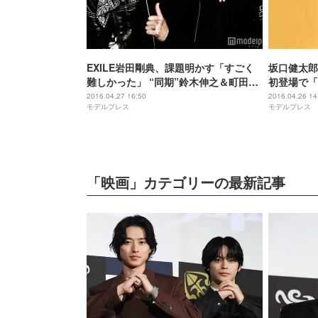
EXILE岩田剛典、課題明かす「すごく
坂口健太郎
難しかった」 “同期”鈴木伸之＆町田啓
初登場で「
太との縁にしみじみ
ン封印で“
2016.04.27 16:50
2016.04.26 14
モデルプレス
モデルプレス
「映画」カテゴリーの最新記事