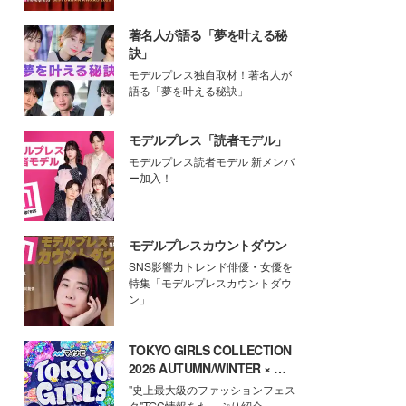
著名人が語る「夢を叶える秘
訣」
モデルプレス独自取材！著名人が
語る「夢を叶える秘訣」
モデルプレス「読者モデル」
モデルプレス読者モデル 新メンバ
ー加入！
モデルプレスカウントダウン
SNS影響力トレンド俳優・女優を
特集「モデルプレスカウントダウ
ン」
TOKYO GIRLS COLLECTION
2026 AUTUMN/WINTER × モ
デルプレス
"史上最大級のファッションフェス
タ"TGC情報をたっぷり紹介