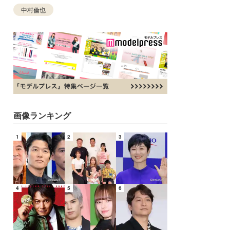
中村倫也
画像ランキング
1
2
3
4
5
6