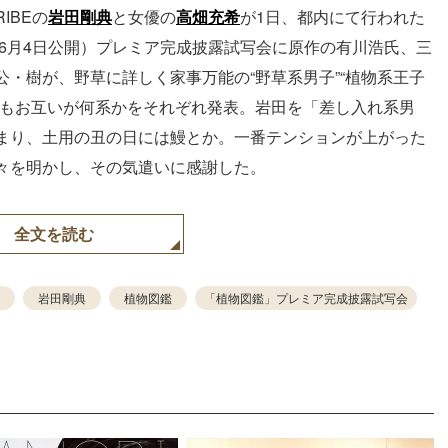
RIBEの
岩田剛典
と女優の
高畑充希
が1日、都内にて行われた
6月4日公開）プレミア完成披露試写会に原作の有川浩氏、三
・樹が、野草に詳しく家事万能の“野草系男子”“植物系王子
畑もお互いが何系かをそれぞれ発表。岩田を「差し入れ系男
まり、土用の丑の日には鰻とか。一番テンションが上がった
々を明かし、その気遣いに感謝した。
全文を読む
岩田剛典
植物図鑑
「植物図鑑」プレミア完成披露試写会