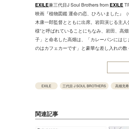
EXILE
兼三代目J Soul Brothers from
EXILE
T
映画『植物図鑑 運命の恋、ひろいました』（
木康一郎監督とともに出席。岩田演じる主人公
様”と呼ばれていることにちなみ、岩田、高
子」と命名した高畑は、「カレーパンにはじ
のはカフェカーです」と豪華な差し入れの数
EXILE
三代目 J SOUL BROTHERS
高畑充希
関連記事