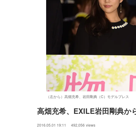
（左から）高畑充希、岩田剛典（C）モデルプレス
高畑充希、EXILE岩田剛典
/
Unmute
2016.05.01 19:11
492,056
views