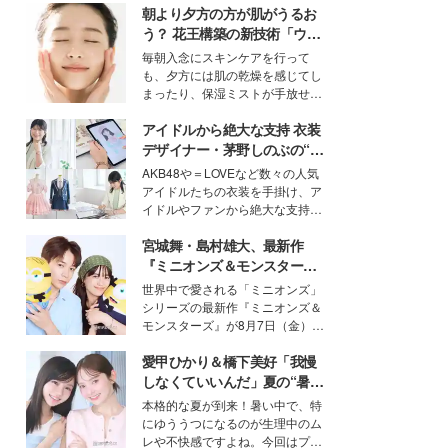
朝より夕方の方が肌がうるお
う？ 花王構築の新技術「ウォ
ーターキャプチャリングスキ
毎朝入念にスキンケアを行って
ン（捕水肌）」がスキンケア
も、夕方には肌の乾燥を感じてし
の常識を変える予感
まったり、保湿ミストが手放せな
いという読者も多いのでは？そん
アイドルから絶大な支持 衣装
な美容の常識を大きく変える可能
性を秘めた、革新的な「Water
デザイナー・茅野しのぶの“可
Capturing Skin（ウォーターキャ
愛い”を作る美学＜「シチズン
AKB48や＝LOVEなど数々の人気
プチャリングスキン：捕水肌）」
クロスシー」インタビュー＞
アイドルたちの衣装を手掛け、ア
技術を、花王が構築した。
イドルやファンから絶大な支持を
得る、株式会社オサレカンパニー
宮城舞・島村雄大、最新作
取締役兼クリエイティブディレク
ター・茅野しのぶ。一人ひとりの
『ミニオンズ＆モンスター
個性に寄り添い、魅力を引き出す
ズ』の魅力熱弁 ハチャメチャ
世界中で愛される「ミニオンズ」
衣装作りは、多くの女性たちに勇
だけじゃない“友情と絆”に感
シリーズの最新作『ミニオンズ＆
気と自信を与え続けている。
動
モンスターズ』が8月7日（金）に
公開。モデルプレスでは、“大のミ
愛甲ひかり＆橋下美好「我慢
ニオン好き”という共通点を持つモ
デルの宮城舞と島村雄大の特別対
しなくていいんだ」夏の“暑さ
談をお届け！それぞれの視点か
対策”の新しい選択肢とは？
本格的な夏が到来！暑い中で、特
ら、今作ならではの魅力や予想外
にゆううつになるのが生理中のム
の感動をもたらす奥深いストーリ
レや不快感ですよね。今回はプラ