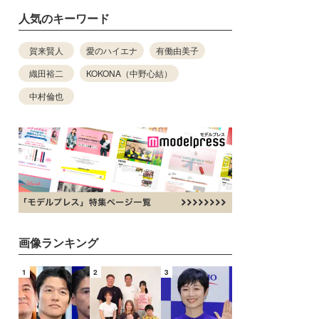
人気のキーワード
賀来賢人
愛のハイエナ
有働由美子
織田裕二
KOKONA（中野心結）
中村倫也
画像ランキング
1
2
3