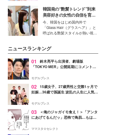
ーについて熱く語り合ってもらっ
イベートでも仲良しで旅行好きな
た。
韓国発の“艶髪トレンド”到来
モデル・愛甲ひかりさんと橋下美
好さんを迎えて本音で女子会トー
美容好きの女性の自信を育む
ク。猛暑のお出かけを快適に過ご
「ヘアケア事情」って？
今、韓国をはじめ国内外で
すヒントや、2人が感動した夏の
「Glass Hair（グラスヘア）」と
生理の新常識にも迫りました。
呼ばれる艶髪スタイルが熱い視線
を集めています。メイクやファッ
ションの完成度を高めるベースと
ニュースランキング
して、“髪そのものの美しさ”に改
めて注目する人が増えている様
子。今回は、そんな憧れの艶やか
01
鈴木亮平ら出演者、劇場版
な髪を日常で叶える、美容好きの
「TOKYO MER」公開延期にコメント
女性たちのヘアケア事情を紹介し
「現実のヒーローたちにチームMERから
ます。
最大の敬意とエールを」
モデルプレス
02
15歳女子、27歳男性と交際1ヶ月で
妊娠…36歳で孫誕生 波乱の人生に人気タ
レント思わずツッコミ「だいぶ危ねえ
よ！」
モデルプレス
03
＜俺のジャガイモ食え！＞「アンタ
にあげてるんだッ」恐怖で鳥肌…もはや
ストーカー？【第3話まんが】
ママスタ☆セレクト