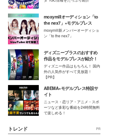
moxymillオーディション「to
the nex7」×モデルプレス
moxymill新メンバーオーディショ
ン「to the nex7」
ディズニープラスのおすすめ
作品をモデルプレスが紹介！
ディズニー作品はもちろん！ 国内
外の人気作がすべて見放題！
【PR】
ABEMA×モデルプレス特設サ
イト
ニュース・恋リア・アニメ・スポ
ーツなど多彩な番組を24時間無料
で楽しめる！
トレンド
PR