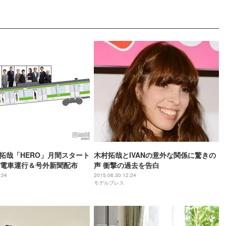
村拓哉「HERO」月間スタート
木村拓哉とIVANの意外な関係に驚きの
電車運行＆号外新聞配布
声 衝撃の過去を告白
:34
2015.06.30 12:24
モデルプレス