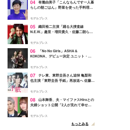
04
有働由美子「こんなもんです一人暮
らしの朝ごはん」野菜を使った手料理公
開「作ってみたい」「ヘルシーで美味し
そう」と反響
モデルプレス
05
織田裕二主演「踊る大捜査線
N.E.W.」趣里・増田貴久・佐藤二朗ら新
メンバー紹介映像解禁 各キャラクター象
徴する“謎のキーワード”も
モデルプレス
06
「No No Girls」ASHA＆
KOKONA、デビュー決定 ユニット・
TAKARAとしてセルフプロデュース楽曲
リリースへ
モデルプレス
07
テレ東、東野圭吾さん追悼 亀梨和
也主演「東野圭吾 手紙」再放送へ 佐藤隆
太・本田翼・中村倫也ら出演
モデルプレス
08
山本舞香、夫・マイファスHiroとの
夫婦ショット公開「2人が見れて幸せ」
「仲の良さが伝わってくる」と反響
モデルプレス
もっとみる