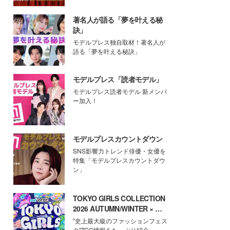
著名人が語る「夢を叶える秘
訣」
モデルプレス独自取材！著名人が
語る「夢を叶える秘訣」
モデルプレス「読者モデル」
モデルプレス読者モデル 新メンバ
ー加入！
モデルプレスカウントダウン
SNS影響力トレンド俳優・女優を
特集「モデルプレスカウントダウ
ン」
TOKYO GIRLS COLLECTION
2026 AUTUMN/WINTER × モ
デルプレス
"史上最大級のファッションフェス
タ"TGC情報をたっぷり紹介