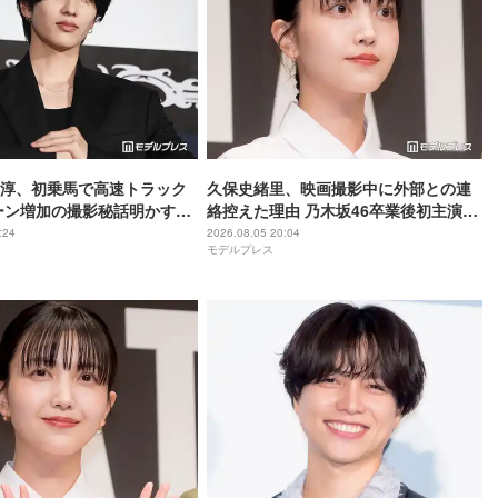
尊淳、初乗馬で高速トラック
久保史緒里、映画撮影中に外部との連
ーン増加の撮影秘話明かす
絡控えた理由 乃木坂46卒業後初主演で
ム 魂の決戦】
母親役に【世界は美しいと誰かが言っ
:24
2026.08.05 20:04
モデルプレス
た】