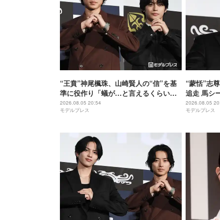
“王賁”神尾楓珠、山崎賢人の“信”を基
“蒙恬”志
準に役作り「蟻が…と言えるくらいの
追走 馬シ
説得力がないと」【キングダム 魂の決
【キングダ
2026.08.05 20:54
2026.08.05 20
モデルプレス
モデルプレス
戦】