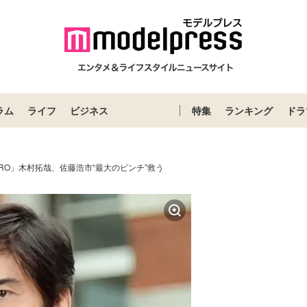
ラム
ライフ
ビジネス
特集
ランキング
ドラ
ERO」木村拓哉、佐藤浩市“最大のピンチ”救う