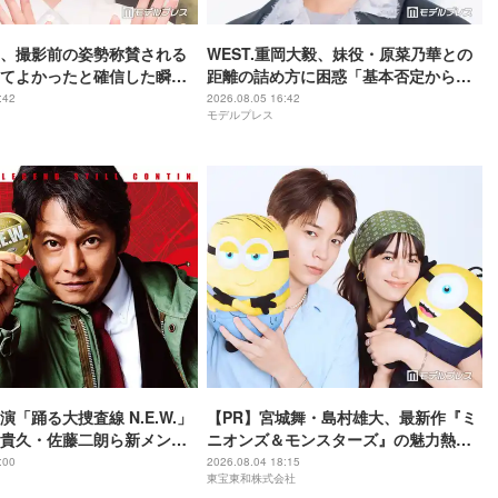
、撮影前の姿勢称賛される
WEST.重岡大毅、妹役・原菜乃華との
てよかったと確信した瞬
距離の詰め方に困惑「基本否定から入
は美しいと誰かが言った】
る会話をしてしまった」【5秒で完全犯
:42
2026.08.05 16:42
モデルプレス
罪を生成する方法】
「踊る大捜査線 N.E.W.」
【PR】宮城舞・島村雄大、最新作『ミ
貴久・佐藤二朗ら新メンバ
ニオンズ＆モンスターズ』の魅力熱弁
解禁 各キャラクター象徴す
ハチャメチャだけじゃない“友情と
:00
2026.08.04 18:15
東宝東和株式会社
ーワード”も
絆”に感動