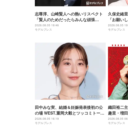
志尊淳、山崎賢人への熱いリスペクト
久保史緒里
「賢人のためだったらみんな頑張
「お願いし
る」“信”としての姿を絶賛【キングダ
間」【世界
2026.08.05 19:46
2026.08.05 19
モデルプレス
モデルプレス
ム 魂の決戦】
田中みな実、結婚＆妊娠発表後初の公
織田裕二主演
の場 WEST.重岡大毅とツッコミトーク
趣里・増田
「子役みたいな子なので…」【5秒で完
ー紹介映像
2026.08.05 16:19
2026.08.05 06
モデルプレス
モデルプレス
全犯罪を生成する方法】
る“謎のキ