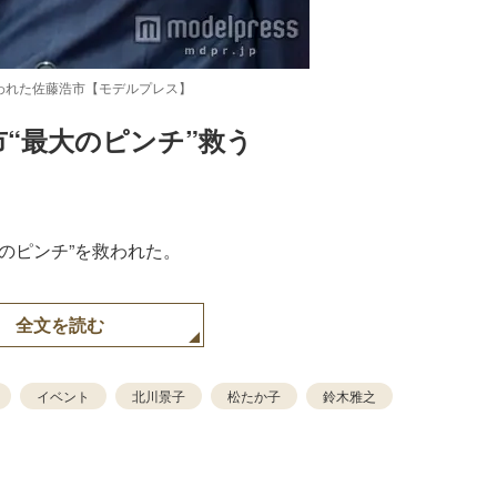
救われた佐藤浩市【モデルプレス】
市“最大のピンチ”救う
Loaded
:
52.23%
のピンチ”を救われた。
全文を読む
イベント
北川景子
松たか子
鈴木雅之