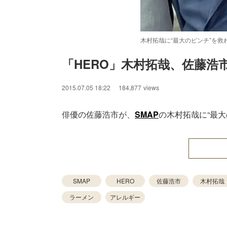
木村拓哉に“最大のピンチ”を
「HERO」木村拓哉、佐藤浩
/
Unmute
2015.07.05 18:22
184,877
views
俳優の佐藤浩市が、
SMAP
の木村拓哉に“最大
SMAP
HERO
佐藤浩市
木村拓哉
ラーメン
アレルギー