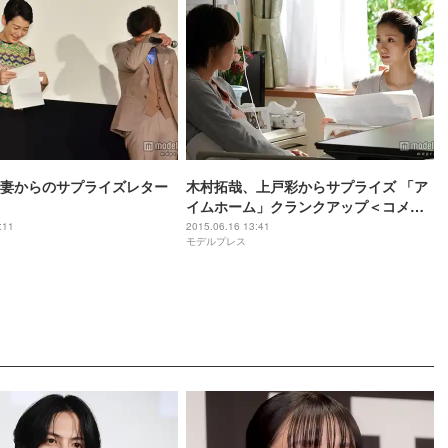
妻からのサプライズレター
木村拓哉、上戸彩からサプライズ 「ア
イムホーム」クランクアップ＜コメン
ト到着＞
:11
2015.06.16 13:41
モデルプレス