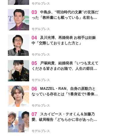
モデルプレス
03
中島歩、“明治時代の文豪”の玄孫だ
った「教科書にも載っている」名前も先
祖に由来
モデルプレス
04
及川光博、再婚発表 お相手は妊娠
中「交際しておりました方と」
モデルプレス
05
戸塚純貴、結婚発表「いつも支えて
くださる皆さまのお陰で、人生の節目を
迎えられること、心より感謝しておりま
す」【全文】
モデルプレス
06
MAZZEL・RAN、自身の原動力と
なっている存在とは「1番身近で1番偉大
な存在」
モデルプレス
07
スカイピース・テオくん＆加藤乃
愛、破局報告「どちらかに非があったわ
けではなく」2023年2月に交際発表
モデルプレス