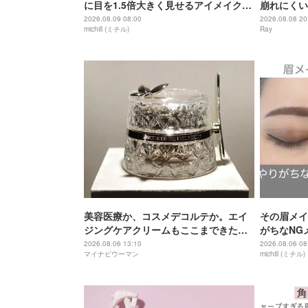
に目を1.5倍大きく見せるアイメイクテ
崩れにくい
ク4選
ンジの作り
2026.08.09 08:00
2026.08.08 20
michill (ミチル)
Ray
美容医療か、コスメデコルテか。エイ
その眉メイ
ジングケアクリームもここまできた
がちなNG
か！ 18万円のクリームが謳う“100年美
決テク
2026.08.06 13:10
2026.08.06 08
マイナビウーマン
michill (ミチル)
肌”とは？