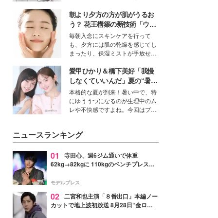
女性たちのヘアケア事情を紹介し
得る、株式会社オサレカンパニー
ます。
朝より夕方の方が肌がうるお
取締役兼クリエイティブディレク
ター・茅野しのぶ。一人ひとりの
う？ 花王構築の新技術「ウォ
個性に寄り添い、魅力を引き出す
ーターキャプチャリングスキ
毎朝入念にスキンケアを行って
衣装作りは、多くの女性たちに勇
ン（捕水肌）」がスキンケア
も、夕方には肌の乾燥を感じてし
気と自信を与え続けている。
の常識を変える予感
まったり、保湿ミストが手放せな
いという読者も多いのでは？そん
愛甲ひかり＆橋下美好「我慢
な美容の常識を大きく変える可能
性を秘めた、革新的な「Water
しなくていいんだ」夏の“暑さ
Capturing Skin（ウォーターキャ
対策”の新しい選択肢とは？
本格的な夏が到来！暑い中で、特
プチャリングスキン：捕水肌）」
にゆううつになるのが生理中のム
技術を、花王が構築した。
レや不快感ですよね。今回はプラ
イベートでも仲良しで旅行好きな
モデル・愛甲ひかりさんと橋下美
ニュースランキング
好さんを迎えて本音で女子会トー
ク。猛暑のお出かけを快適に過ご
すヒントや、2人が感動した夏の
01
寺田心、週6ジム通いで体重
生理の新常識にも迫りました。
62kg→82kgに 110kgのベンチプレス持
ち上げる姿披露「胸板の厚みすごい」
「かっこいい」と反響
モデルプレス
02
二宮和也主演「８番出口」本編ノー
カットで地上波初放送 8月28日“金ロ
ー”枠