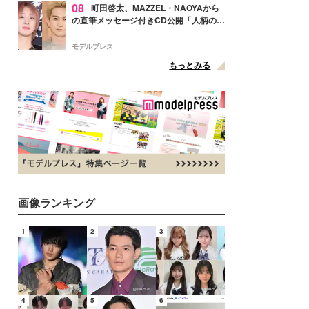
08
町田啓太、MAZZEL・NAOYAから
の直筆メッセージ付きCD公開「人柄の良
さがにじみ出てる」の声
モデルプレス
もっとみる
画像ランキング
1
2
3
4
5
6