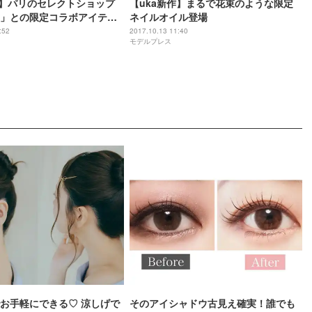
作】パリのセレクトショップ
【uka新作】まるで花束のような限定
」との限定コラボアイテム
ネイルオイル登場
:52
2017.10.13 11:40
モデルプレス
お手軽にできる♡ 涼しげで
そのアイシャドウ古見え確実！誰でも