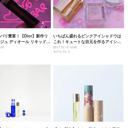
バリ豊富！【Dior】新作リ
いちばん盛れるピンクアイシャドウは
ジュ ディオール リキッド」
これ！キュートな目元を作るアイシャ
を発見
ドウ6選
:00
2017.10.13 13:00
モデルプレス