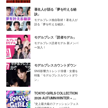
著名人が語る「夢を叶える秘
訣」
モデルプレス独自取材！著名人が
語る「夢を叶える秘訣」
モデルプレス「読者モデル」
モデルプレス読者モデル 新メンバ
ー加入！
モデルプレスカウントダウン
SNS影響力トレンド俳優・女優を
特集「モデルプレスカウントダウ
ン」
TOKYO GIRLS COLLECTION
2026 AUTUMN/WINTER × モ
デルプレス
"史上最大級のファッションフェス
タ"TGC情報をたっぷり紹介