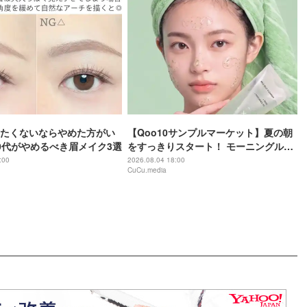
たくないならやめた方がい
【Qoo10サンプルマーケット】夏の朝
0代がやめるべき眉メイク3選
をすっきりスタート！ モーニングルー
ティンに加えたい朝活コスメ＆インナ
:00
2026.08.04 18:00
CuCu.media
ーケア〜８月１週目アイテムから５品
をご紹介〜