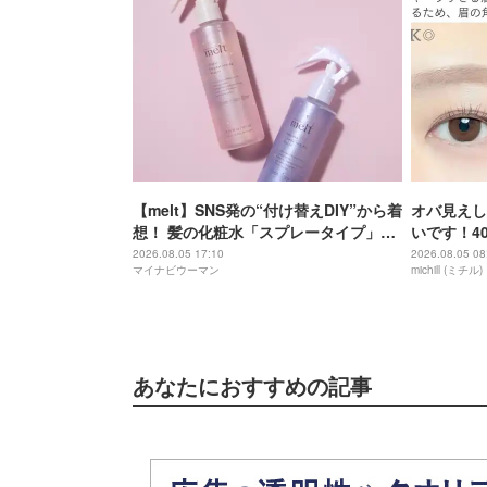
【melt】SNS発の“付け替えDIY”から着
オバ見えし
想！ 髪の化粧水「スプレータイプ」登
いです！4
場
2026.08.05 17:10
2026.08.05 08
マイナビウーマン
michill (ミチル)
あなたにおすすめの記事