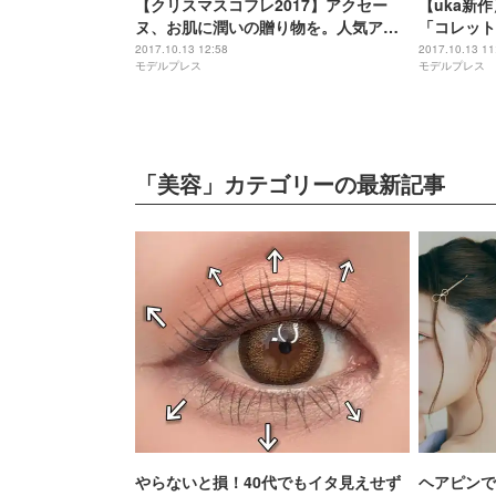
【クリスマスコフレ2017】アクセー
【uka新
ヌ、お肌に潤いの贈り物を。人気アイ
「コレット
テムの贅沢コフレ登場
登場
2017.10.13 12:58
2017.10.13 11
モデルプレス
モデルプレス
「美容」カテゴリーの最新記事
やらないと損！40代でもイタ見えせず
ヘアピンで