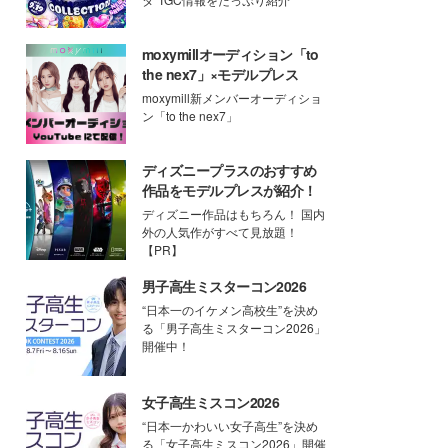
moxymillオーディション「to
the nex7」×モデルプレス
moxymill新メンバーオーディショ
ン「to the nex7」
ディズニープラスのおすすめ
作品をモデルプレスが紹介！
ディズニー作品はもちろん！ 国内
外の人気作がすべて見放題！
【PR】
男子高生ミスターコン2026
“日本一のイケメン高校生”を決め
る「男子高生ミスターコン2026」
開催中！
女子高生ミスコン2026
“日本一かわいい女子高生”を決め
る「女子高生ミスコン2026」開催