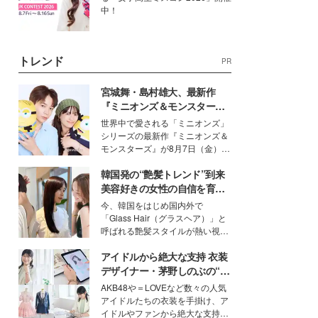
中！
トレンド
PR
宮城舞・島村雄大、最新作
『ミニオンズ＆モンスター
ズ』の魅力熱弁 ハチャメチャ
世界中で愛される「ミニオンズ」
だけじゃない“友情と絆”に感
シリーズの最新作『ミニオンズ＆
動
モンスターズ』が8月7日（金）に
公開。モデルプレスでは、“大のミ
韓国発の“艶髪トレンド”到来
ニオン好き”という共通点を持つモ
デルの宮城舞と島村雄大の特別対
美容好きの女性の自信を育む
談をお届け！それぞれの視点か
「ヘアケア事情」って？
今、韓国をはじめ国内外で
ら、今作ならではの魅力や予想外
「Glass Hair（グラスヘア）」と
の感動をもたらす奥深いストーリ
呼ばれる艶髪スタイルが熱い視線
ーについて熱く語り合ってもらっ
を集めています。メイクやファッ
た。
アイドルから絶大な支持 衣装
ションの完成度を高めるベースと
して、“髪そのものの美しさ”に改
デザイナー・茅野しのぶの“可
めて注目する人が増えている様
愛い”を作る美学＜「シチズン
AKB48や＝LOVEなど数々の人気
子。今回は、そんな憧れの艶やか
クロスシー」インタビュー＞
アイドルたちの衣装を手掛け、ア
な髪を日常で叶える、美容好きの
イドルやファンから絶大な支持を