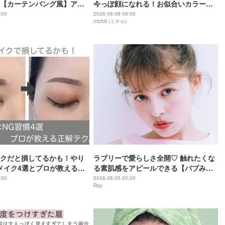
【カーテンバング風】アレ
今っぽ顔になれる！お似合いカラーの
方
選び方＆塗り方
:00
2026.08.08 08:00
michill (ミチル)
クだと損してるかも！やり
ラブリーで愛らしさ全開♡ 触れたくな
メイク4選とプロが教える解
る素肌感をアピールできる【バブみ
face】の作り方
:00
2026.08.05 20:00
Ray