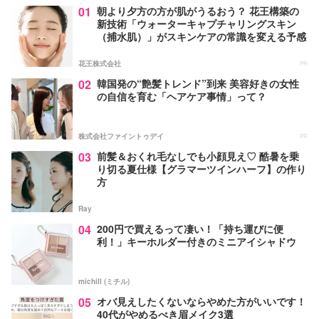
01
朝より夕方の方が肌がうるおう？ 花王構築の
新技術「ウォーターキャプチャリングスキン
（捕水肌）」がスキンケアの常識を変える予感
花王株式会社
PR
02
韓国発の“艶髪トレンド”到来 美容好きの女性
の自信を育む「ヘアケア事情」って？
株式会社ファイントゥデイ
PR
03
前髪＆おくれ毛なしでも小顔見え♡ 酷暑を乗
り切る夏仕様【グラマーツインハーフ】の作り
方
Ray
04
200円で買えるって凄い！「持ち運びに便
利！」キーホルダー付きのミニアイシャドウ
michill (ミチル)
05
オバ見えしたくないならやめた方がいいです！
40代がやめるべき眉メイク3選