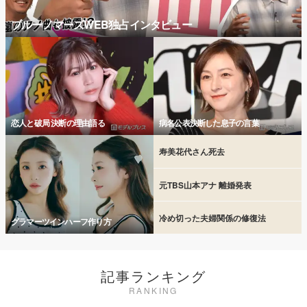
ブルーノマーズWEB独占インタビュー
恋人と破局 決断の理由語る
病名公表決断した息子の言葉
寿美花代さん死去
元TBS山本アナ 離婚発表
冷め切った夫婦関係の修復法
グラマーツインハーフ作り方
記事ランキング
RANKING