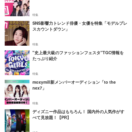
特集
SNS影響力トレンド俳優・女優を特集「モデルプレ
スカウントダウン」
特集
"史上最大級のファッションフェスタ"TGC情報を
たっぷり紹介
特集
moxymill新メンバーオーディション「to the
nex7」
特集
ディズニー作品はもちろん！ 国内外の人気作がす
べて見放題！【PR】