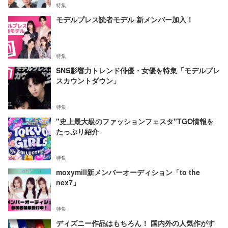
特集
モデルプレス読者モデル 新メンバー加入！
特集
SNS影響力トレンド俳優・女優を特集「モデルプレ
スカウントダウン」
特集
"史上最大級のファッションフェスタ"TGC情報を
たっぷり紹介
特集
moxymill新メンバーオーディション「to the
nex7」
特集
ディズニー作品はもちろん！ 国内外の人気作がす