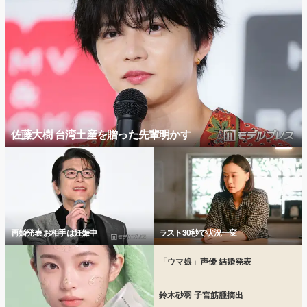
佐藤大樹 台湾土産を贈った先輩明かす
再婚発表 お相手は妊娠中
ラスト30秒で状況一変
「ウマ娘」声優 結婚発表
鈴木砂羽 子宮筋腫摘出