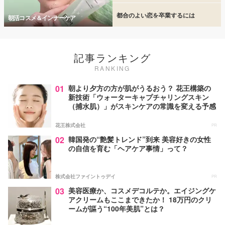
都合のよい恋を卒業するには
朝活コスメ＆インナーケア
記事ランキング
RANKING
01
朝より夕方の方が肌がうるおう？ 花王構築の
新技術「ウォーターキャプチャリングスキン
（捕水肌）」がスキンケアの常識を変える予感
花王株式会社
PR
02
韓国発の“艶髪トレンド”到来 美容好きの女性
の自信を育む「ヘアケア事情」って？
株式会社ファイントゥデイ
PR
03
美容医療か、コスメデコルテか。エイジングケ
アクリームもここまできたか！ 18万円のクリ
ームが謳う“100年美肌”とは？