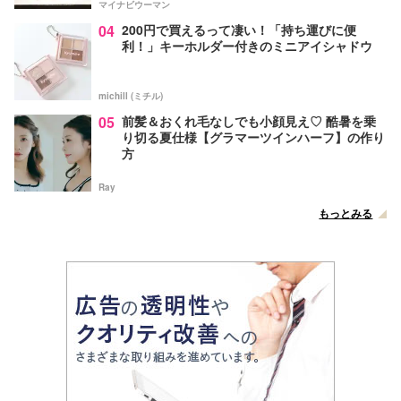
マイナビウーマン
04
200円で買えるって凄い！「持ち運びに便
利！」キーホルダー付きのミニアイシャドウ
michill (ミチル)
05
前髪＆おくれ毛なしでも小顔見え♡ 酷暑を乗
り切る夏仕様【グラマーツインハーフ】の作り
方
Ray
もっとみる