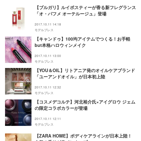
【ブルガリ】ルイボスティーが香る新フレグランス
「オ・パフメ オーテルージュ」登場
2017.10.11 14:18
モデルプレス
【キャンドゥ】100均アイテムでつくる！お手軽
but本格ハロウィンメイク
2017.10.11 13:00
モデルプレス
【YOU＆OIL】リトアニア発のオイルケアブランド
「ユーアンドオイル」が日本初上陸
2017.10.11 12:32
モデルプレス
【コスメデコルテ】河北裕介氏×アイグロウ ジェム
の限定コラボカラーが登場
2017.10.11 12:11
モデルプレス
【ZARA HOME】ボディケアラインが日本上陸！