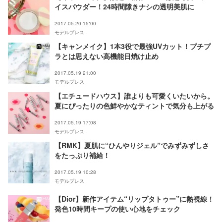
イスパウダー！24時間隙きナシの透明美肌に
2017.05.20 15:00
モデルプレス
【キャンメイク】1本3役で最強UVカット！プチプ
ラとは思えない高機能日焼け止め
2017.05.19 21:00
モデルプレス
【エチュードハウス】誰よりも可愛くいたいから。
夏にぴったりの色鮮やかなティントで気分も上がる
2017.05.19 17:08
モデルプレス
【RMK】夏肌に“ひんやりジェル”でみずみずしさ
をたっぷり補給！
2017.05.19 10:28
モデルプレス
【Dior】新作アイテム“リップタトゥー”に熱視線！
発色10時間キープの使い心地をチェック