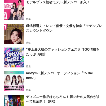
モデルプレス読者モデル 新メンバー加入！
特集
SNS影響力トレンド俳優・女優を特集「モデルプレ
スカウントダウン」
特集
"史上最大級のファッションフェスタ"TGC情報を
たっぷり紹介
特集
moxymill新メンバーオーディション「to the
nex7」
特集
ディズニー作品はもちろん！ 国内外の人気作がす
べて見放題！【PR】