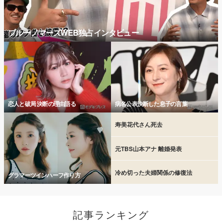
ブルーノマーズWEB独占インタビュー
恋人と破局 決断の理由語る
病名公表決断した息子の言葉
寿美花代さん死去
元TBS山本アナ 離婚発表
冷め切った夫婦関係の修復法
グラマーツインハーフ作り方
記事ランキング