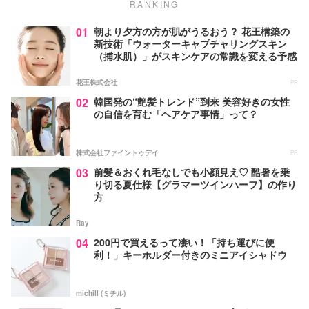
RANKING
01
朝より夕方の方が肌がうるおう？ 花王構築の
新技術「ウォーターキャプチャリングスキン
（捕水肌）」がスキンケアの常識を変える予感
花王株式会社
PR
02
韓国発の“艶髪トレンド”到来 美容好きの女性
の自信を育む「ヘアケア事情」って？
株式会社ファイントゥデイ
PR
03
前髪＆おくれ毛なしでも小顔見え♡ 酷暑を乗
り切る夏仕様【グラマーツインハーフ】の作り
方
Ray
04
200円で買えるって凄い！「持ち運びに便
利！」キーホルダー付きのミニアイシャドウ
michill (ミチル)