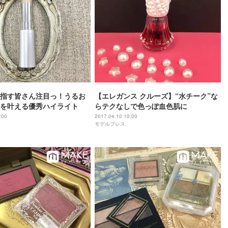
指す皆さん注目っ！うるお
【エレガンス クルーズ】“水チーク”な
を叶える優秀ハイライト
らテクなしで色っぽ血色肌に
:00
2017.04.10 10:00
モデルプレス