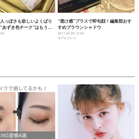
人っぽさも欲しいよくばり
“透け感”プラスで即旬顔！編集部おす
“あずき色チーク”はもうゲ
すめブラウンシャドウ
:00
2017.04.09 12:00
モデルプレス