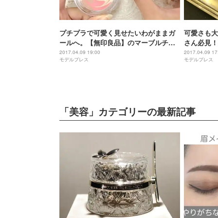
プチプラで可愛く見せたいわがままガ
可愛さも大
ールへ。【無印良品】のマーブルチー
さん必見！
クがコスパ良すぎ
ットした？
2017.04.09 19:00
2017.04.09 17
モデルプレス
モデルプレス
「美容」カテゴリーの最新記事