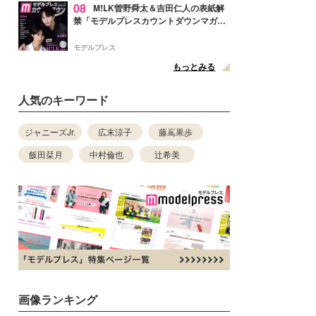
08
M!LK曽野舜太＆吉田仁人の表紙解
禁「モデルプレスカウントダウンマガジ
ン」巻頭に登場
モデルプレス
もっとみる
人気のキーワード
ジャニーズJr.
広末涼子
藤嶌果歩
飯田栞月
中村倫也
辻希美
画像ランキング