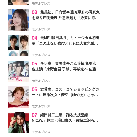
モデルプレス
03
集英社、日向坂46藤嶌果歩の写真集
を巡り声明発表 注意喚起も「必要に応じ
て法的措置を含む対応を検討」
モデルプレス
04
元ME:I飯田栞月、ミュージカル初出
演「この上ない喜びとともに大変光栄」
4年ぶり上演「ファントム」城田優らキ
ャスト発表
モデルプレス
05
テレ東、東野圭吾さん追悼 亀梨和
也主演「東野圭吾 手紙」再放送へ 佐藤隆
太・本田翼・中村倫也ら出演
モデルプレス
06
辻希美、コストコでショッピングカ
ートに座る次女・夢空（ゆめあ）ちゃん
の姿公開「乗りこなしてる感じが可愛す
ぎ」「成長を感じる」の声
モデルプレス
07
織田裕二主演「踊る大捜査線
N.E.W.」趣里・増田貴久・佐藤二朗ら新
メンバー紹介映像解禁 各キャラクター象
徴する“謎のキーワード”も
モデルプレス