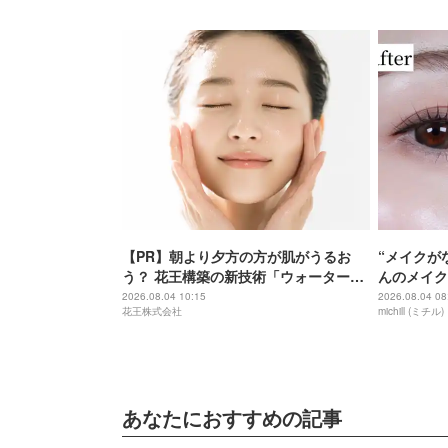
【PR】朝より夕方の方が肌がうるお
“メイクが
う？ 花王構築の新技術「ウォーターキ
んのメイク
ャプチャリングスキン（捕水肌）」が
2026.08.04 10:15
2026.08.04 08
花王株式会社
michill (ミチル)
スキンケアの常識を変える予感
あなたにおすすめの記事