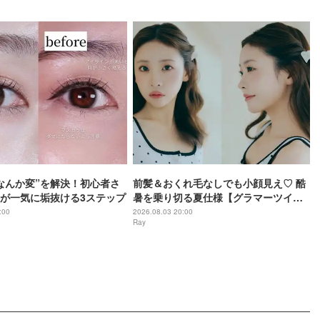
をご紹介〜
なんか変”を解決！初心者さ
前髪＆おくれ毛なしでも小顔見え♡ 酷
が一気に垢抜ける3ステップ
暑を乗り切る夏仕様【グラマーツイン
ハーフ】の作り方
:00
2026.08.03 20:00
Ray