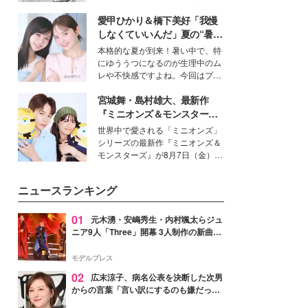
女性たちのヘアケア事情を紹介し
得る、株式会社オサレカンパニー
ます。
愛甲ひかり＆橋下美好「我慢
取締役兼クリエイティブディレク
ター・茅野しのぶ。一人ひとりの
しなくていいんだ」夏の“暑さ
個性に寄り添い、魅力を引き出す
対策”の新しい選択肢とは？
本格的な夏が到来！暑い中で、特
衣装作りは、多くの女性たちに勇
にゆううつになるのが生理中のム
気と自信を与え続けている。
レや不快感ですよね。今回はプラ
イベートでも仲良しで旅行好きな
宮城舞・島村雄大、最新作
モデル・愛甲ひかりさんと橋下美
好さんを迎えて本音で女子会トー
『ミニオンズ＆モンスター
ク。猛暑のお出かけを快適に過ご
ズ』の魅力熱弁 ハチャメチャ
世界中で愛される「ミニオンズ」
すヒントや、2人が感動した夏の
だけじゃない“友情と絆”に感
シリーズの最新作『ミニオンズ＆
生理の新常識にも迫りました。
動
モンスターズ』が8月7日（金）に
公開。モデルプレスでは、“大のミ
ニオン好き”という共通点を持つモ
ニュースランキング
デルの宮城舞と島村雄大の特別対
談をお届け！それぞれの視点か
ら、今作ならではの魅力や予想外
01
元木湧・安嶋秀生・内村颯太らジュ
の感動をもたらす奥深いストーリ
ニア9人「Three」開幕 3人制作の新曲＆
ーについて熱く語り合ってもらっ
手描きセットに込めた想い「もっと前に
た。
進んで夢を掴みたい」【ゲネプロレポ】
モデルプレス
02
広末涼子、病名公表を決断した次男
からの言葉「言い訳にするのも嫌だっ
た」「言うべきか迷った」