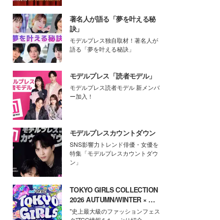
著名人が語る「夢を叶える秘
訣」
モデルプレス独自取材！著名人が
語る「夢を叶える秘訣」
モデルプレス「読者モデル」
モデルプレス読者モデル 新メンバ
ー加入！
モデルプレスカウントダウン
SNS影響力トレンド俳優・女優を
特集「モデルプレスカウントダウ
ン」
TOKYO GIRLS COLLECTION
2026 AUTUMN/WINTER × モ
デルプレス
"史上最大級のファッションフェス
タ"TGC情報をたっぷり紹介