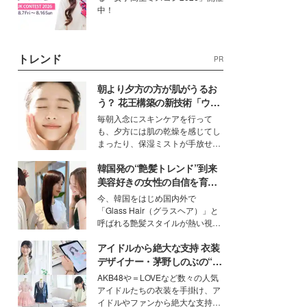
中！
トレンド
PR
朝より夕方の方が肌がうるお
う？ 花王構築の新技術「ウォ
ーターキャプチャリングスキ
毎朝入念にスキンケアを行って
ン（捕水肌）」がスキンケア
も、夕方には肌の乾燥を感じてし
の常識を変える予感
まったり、保湿ミストが手放せな
いという読者も多いのでは？そん
韓国発の“艶髪トレンド”到来
な美容の常識を大きく変える可能
性を秘めた、革新的な「Water
美容好きの女性の自信を育む
Capturing Skin（ウォーターキャ
「ヘアケア事情」って？
今、韓国をはじめ国内外で
プチャリングスキン：捕水肌）」
「Glass Hair（グラスヘア）」と
技術を、花王が構築した。
呼ばれる艶髪スタイルが熱い視線
を集めています。メイクやファッ
アイドルから絶大な支持 衣装
ションの完成度を高めるベースと
して、“髪そのものの美しさ”に改
デザイナー・茅野しのぶの“可
めて注目する人が増えている様
愛い”を作る美学＜「シチズン
AKB48や＝LOVEなど数々の人気
子。今回は、そんな憧れの艶やか
クロスシー」インタビュー＞
アイドルたちの衣装を手掛け、ア
な髪を日常で叶える、美容好きの
イドルやファンから絶大な支持を