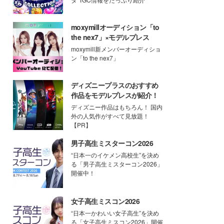
moxymillオーディション「to
the nex7」×モデルプレス
moxymill新メンバーオーディショ
ン「to the nex7」
ディズニープラスのおすすめ
作品をモデルプレスが紹介！
ディズニー作品はもちろん！ 国内
外の人気作がすべて見放題！
【PR】
男子高生ミスターコン2026
“日本一のイケメン高校生”を決め
る「男子高生ミスターコン2026」
開催中！
女子高生ミスコン2026
“日本一かわいい女子高生”を決め
る「女子高生ミスコン2026」開催