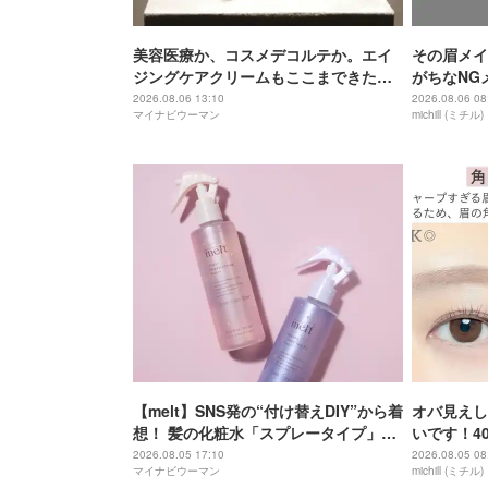
美容医療か、コスメデコルテか。エイ
その眉メイ
ジングケアクリームもここまできた
がちなNG
か！ 18万円のクリームが謳う“100年美
決テク
2026.08.06 13:10
2026.08.06 08
マイナビウーマン
michill (ミチル)
肌”とは？
【melt】SNS発の“付け替えDIY”から着
オバ見えし
想！ 髪の化粧水「スプレータイプ」登
いです！4
場
2026.08.05 17:10
2026.08.05 08
マイナビウーマン
michill (ミチル)