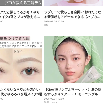
クだと損してるかも！やり
ラブリーで愛らしさ全開♡ 触れたくな
メイク4選とプロが教える解
る素肌感をアピールできる【バブみ
face】の作り方
:00
2026.08.05 20:00
Ray
たくないならやめた方がい
【Qoo10サンプルマーケット】夏の朝
0代がやめるべき眉メイク3選
をすっきりスタート！ モーニングルー
ティンに加えたい朝活コスメ＆インナ
:00
2026.08.04 18:00
CuCu.media
ーケア〜８月１週目アイテムから５品