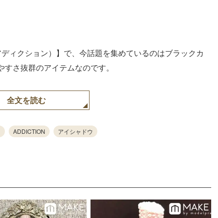
Loaded
:
87.03%
N（アディクション）】で、今話題を集めているのはブラックカ
やすさ抜群のアイテムなのです。
全文を読む
ク
ADDICTION
アイシャドウ