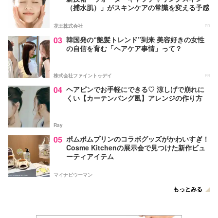
（捕水肌）」がスキンケアの常識を変える予感
花王株式会社
PR
03
韓国発の“艶髪トレンド”到来 美容好きの女性
の自信を育む「ヘアケア事情」って？
株式会社ファイントゥデイ
PR
04
ヘアピンでお手軽にできる♡ 涼しげで崩れに
くい【カーテンバング風】アレンジの作り方
Ray
05
ポムポムプリンのコラボグッズがかわいすぎ！
Cosme Kitchenの展示会で見つけた新作ビュ
ーティアイテム
マイナビウーマン
もっとみる