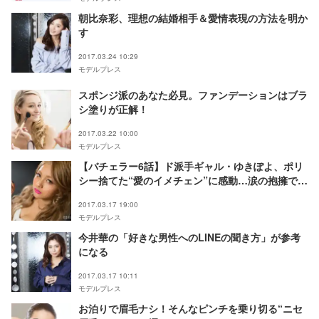
朝比奈彩、理想の結婚相手＆愛情表現の方法を明か
す
2017.03.24 10:29
モデルプレス
スポンジ派のあなた必見。ファンデーションはブラ
シ塗りが正解！
2017.03.22 10:00
モデルプレス
【バチェラー6話】ド派手ギャル・ゆきぽよ、ポリ
シー捨てた“愛のイメチェン”に感動…涙の抱擁で
「すごく愛おしい」
2017.03.17 19:00
モデルプレス
今井華の「好きな男性へのLINEの聞き方」が参考
になる
2017.03.17 10:11
モデルプレス
お泊りで眉毛ナシ！そんなピンチを乗り切る“ニセ