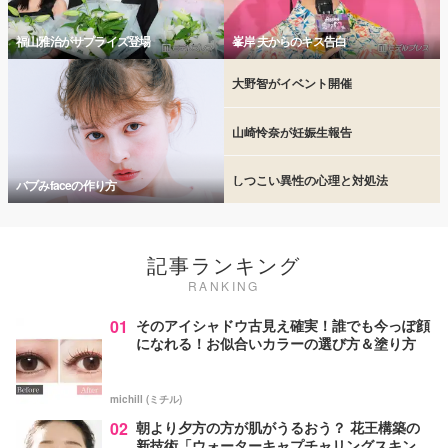
福山雅治がサプライズ登場
峯岸 夫からのキス告白
大野智がイベント開催
山崎怜奈が妊娠生報告
しつこい異性の心理と対処法
バブみfaceの作り方
記事ランキング
RANKING
01
そのアイシャドウ古見え確実！誰でも今っぽ顔
になれる！お似合いカラーの選び方＆塗り方
michill (ミチル)
02
朝より夕方の方が肌がうるおう？ 花王構築の
新技術「ウォーターキャプチャリングスキン