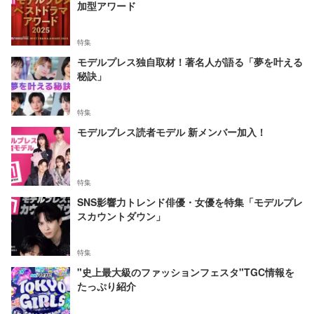
加型アワード
特集
モデルプレス独自取材！著名人が語る「夢を叶える
秘訣」
特集
モデルプレス読者モデル 新メンバー加入！
特集
SNS影響力トレンド俳優・女優を特集「モデルプレ
スカウントダウン」
特集
"史上最大級のファッションフェスタ"TGC情報を
たっぷり紹介