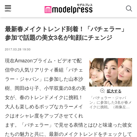
最新春メイクトレンド到着！「バチェラー」
参加で話題の美女3名が旬顔にチェンジ
2017.03.28 19:00
現在Amazonプライム・ビデオで配
信中の人気リアリティ番組「バチェ
ラー・ジャパン」に参加した山本沙
樹、岡田ゆり子、小竿双葉の3名の美
拡大する
女が、春のトレンドメイクに挑戦！
「バチェラー・ジャパ
ン」に参加した3名が春メ
大人も楽しめるポップなカラーメイ
イクに挑戦。（画像左か
ら山本沙樹、岡田ゆり
クはオシャレ度をアップさせてくれ
子、小竿双葉）（C）モ
デルプレス
ます。「バチェラー」で見せる表情とはひと味違った彼女
たちの魅力と共に、最新のメイクトレンドをチェックして