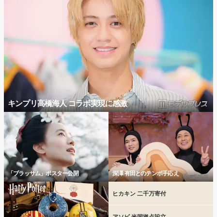
キンプリ高橋海人 コラボ実現に感激
「ブラッサム」ポスター公開
深澤 有田とのテンポ手応え
ヒカキン 二千万寄付
アソビ 米国拠点設立