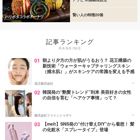
賢い人の特徴20個
ハリポタコラボドーナツ
記事ランキング
RANKING
01
朝より夕方の方が肌がうるおう？ 花王構築の
新技術「ウォーターキャプチャリングスキン
（捕水肌）」がスキンケアの常識を変える予感
花王株式会社
PR
02
韓国発の“艶髪トレンド”到来 美容好きの女性
の自信を育む「ヘアケア事情」って？
株式会社ファイントゥデイ
PR
03
【melt】SNS発の“付け替えDIY”から着想！ 髪
の化粧水「スプレータイプ」登場