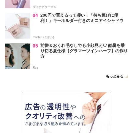
マイナビウーマン
04
200円で買えるって凄い！「持ち運びに便
利！」キーホルダー付きのミニアイシャドウ
michill (ミチル)
05
前髪＆おくれ毛なしでも小顔見え♡ 酷暑を乗
り切る夏仕様【グラマーツインハーフ】の作り
方
Ray
もっとみる