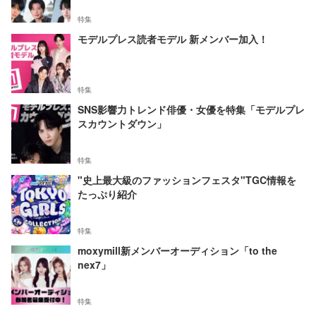
特集
モデルプレス読者モデル 新メンバー加入！
特集
SNS影響力トレンド俳優・女優を特集「モデルプレ
スカウントダウン」
特集
"史上最大級のファッションフェスタ"TGC情報を
たっぷり紹介
特集
moxymill新メンバーオーディション「to the
nex7」
特集