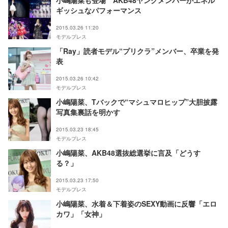
小嶋陽菜も登場 AKB48ヤングメンバーがエネル
ギッシュなパフォーマンス
2015.03.26 11:20
モデルプレス
「Ray」読者モデル“プリクラ”メンバー、卒業を発
表
2015.03.26 10:42
モデルプレス
小嶋陽菜、Tバックで“マシュマロヒップ”大胆披露
写真集裏話を明かす
2015.03.23 18:45
モデルプレス
小嶋陽菜、AKB48選抜総選挙に言及「どうす
る？」
2015.03.23 17:50
モデルプレス
小嶋陽菜、水着＆下着姿のSEXY動画に反響「エロ
カワ」「女神」