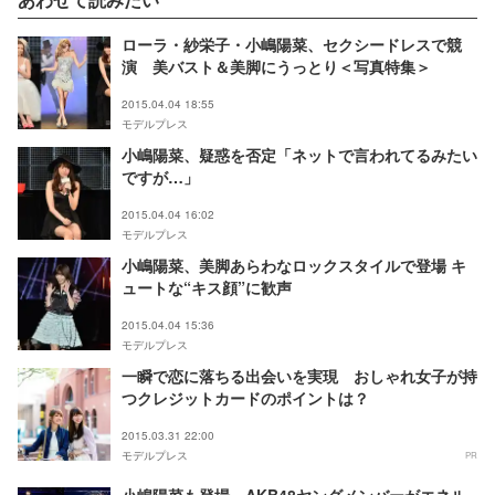
ローラ・紗栄子・小嶋陽菜、セクシードレスで競
演 美バスト＆美脚にうっとり＜写真特集＞
2015.04.04 18:55
モデルプレス
小嶋陽菜、疑惑を否定「ネットで言われてるみたい
ですが…」
2015.04.04 16:02
モデルプレス
小嶋陽菜、美脚あらわなロックスタイルで登場 キ
ュートな“キス顔”に歓声
2015.04.04 15:36
モデルプレス
一瞬で恋に落ちる出会いを実現 おしゃれ女子が持
つクレジットカードのポイントは？
2015.03.31 22:00
モデルプレス
PR