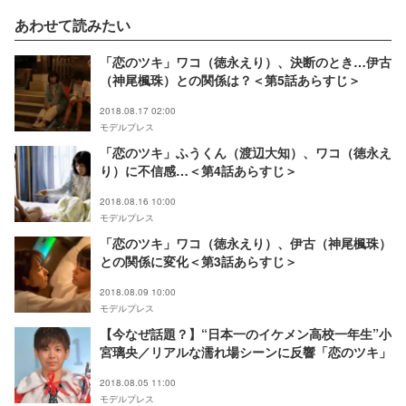
あわせて読みたい
「恋のツキ」ワコ（徳永えり）、決断のとき…伊古
（神尾楓珠）との関係は？＜第5話あらすじ＞
2018.08.17 02:00
モデルプレス
「恋のツキ」ふうくん（渡辺大知）、ワコ（徳永え
り）に不信感…＜第4話あらすじ＞
2018.08.16 10:00
モデルプレス
「恋のツキ」ワコ（徳永えり）、伊古（神尾楓珠）
との関係に変化＜第3話あらすじ＞
2018.08.09 10:00
モデルプレス
【今なぜ話題？】“日本一のイケメン高校一年生”小
宮璃央／リアルな濡れ場シーンに反響「恋のツキ」
2018.08.05 11:00
モデルプレス