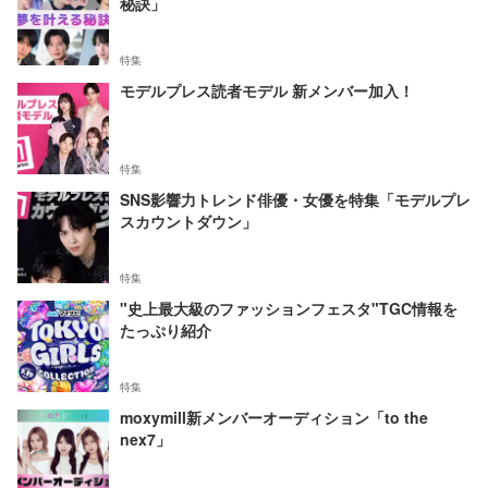
秘訣」
特集
モデルプレス読者モデル 新メンバー加入！
特集
SNS影響力トレンド俳優・女優を特集「モデルプレ
スカウントダウン」
特集
"史上最大級のファッションフェスタ"TGC情報を
たっぷり紹介
特集
moxymill新メンバーオーディション「to the
nex7」