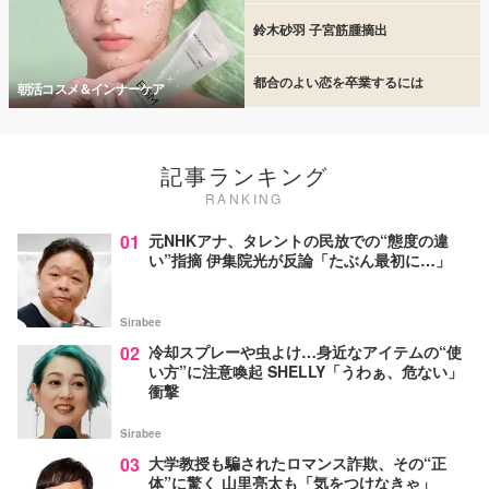
鈴木砂羽 子宮筋腫摘出
都合のよい恋を卒業するには
朝活コスメ＆インナーケア
記事ランキング
RANKING
01
元NHKアナ、タレントの民放での“態度の違
い”指摘 伊集院光が反論「たぶん最初に…」
Sirabee
02
冷却スプレーや虫よけ…身近なアイテムの“使
い方”に注意喚起 SHELLY「うわぁ、危ない」
衝撃
Sirabee
03
大学教授も騙されたロマンス詐欺、その“正
体”に驚く 山里亮太も「気をつけなきゃ」