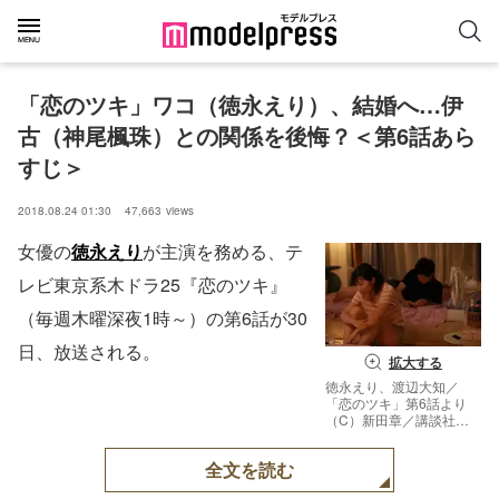
「恋のツキ」ワコ（徳永えり）、結婚へ…伊
古（神尾楓珠）との関係を後悔？＜第6話あら
すじ＞
2018.08.24 01:30
47,663
views
女優の
徳永えり
が主演を務める、テ
レビ東京系木ドラ25『恋のツキ』
（毎週木曜深夜1時～）の第6話が30
日、放送される。
拡大する
徳永えり、渡辺大知／
「恋のツキ」第6話より
（C）新田章／講談社
（C）「恋のツキ」製作
委員会
全文を読む