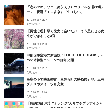
「恋のツキ」ワコ（徳永えり）のリアルな濡れ場シ
ーンに反響「エロすぎ」「生々しい」
2018.08.03 16:27
モデルプレス
【男性心理】早く彼女に会いたい！そう思わせる女
性ができること3選
2018.08.23 21:00
モデルプレス
中部国際空港の新施設「FLIGHT OF DREAMS」9
つの体験型コンテンツ詳細公開
2018.08.23 19:57
女子旅プレス
星空の下で映画鑑賞「星降る町の映画祭」地元三浦
グルメやスイーツも充実
2018.08.23 19:10
女子旅プレス
【8個徹底比較】“オレンジ”入りプチプラアイシャ