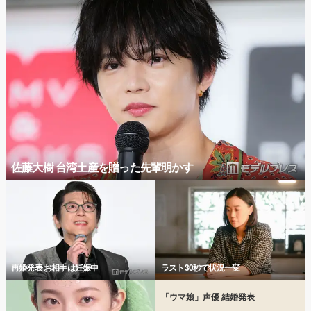
佐藤大樹 台湾土産を贈った先輩明かす
再婚発表 お相手は妊娠中
ラスト30秒で状況一変
「ウマ娘」声優 結婚発表