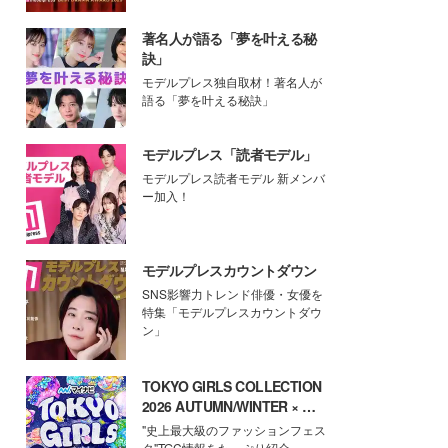
著名人が語る「夢を叶える秘
訣」
モデルプレス独自取材！著名人が
語る「夢を叶える秘訣」
モデルプレス「読者モデル」
モデルプレス読者モデル 新メンバ
ー加入！
モデルプレスカウントダウン
SNS影響力トレンド俳優・女優を
特集「モデルプレスカウントダウ
ン」
TOKYO GIRLS COLLECTION
2026 AUTUMN/WINTER × モ
デルプレス
"史上最大級のファッションフェス
タ"TGC情報をたっぷり紹介