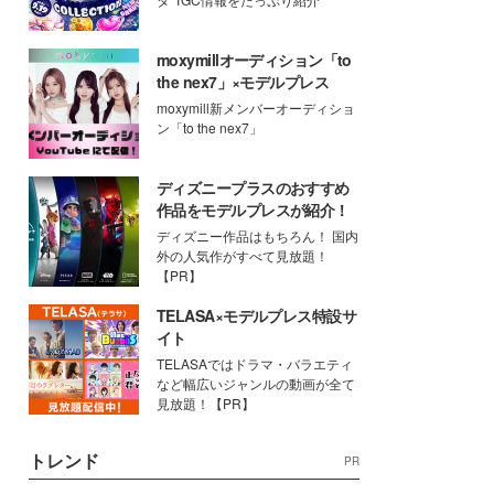
moxymillオーディション「to
the nex7」×モデルプレス
moxymill新メンバーオーディショ
ン「to the nex7」
ディズニープラスのおすすめ
作品をモデルプレスが紹介！
ディズニー作品はもちろん！ 国内
外の人気作がすべて見放題！
【PR】
TELASA×モデルプレス特設サ
イト
TELASAではドラマ・バラエティ
など幅広いジャンルの動画が全て
見放題！【PR】
トレンド
PR