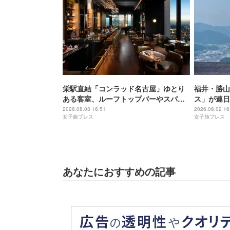
栄駅直結「コンラッド名古屋」ゆとり
福井・勝山
ある客室、ルーフトップバーやスパで
ス」が連日
贅沢気分の滞在を
むグルメも
2026.08.03 16:51
2026.08.02 16
女子旅プレス
女子旅プレス
あなたにおすすめの記事