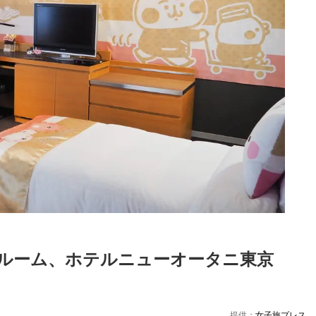
ルーム、ホテルニューオータニ東京
Loaded
:
48.74%
提供：
女子旅プレス