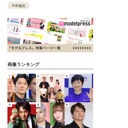
中村倫也
画像ランキング
1
2
3
4
5
6