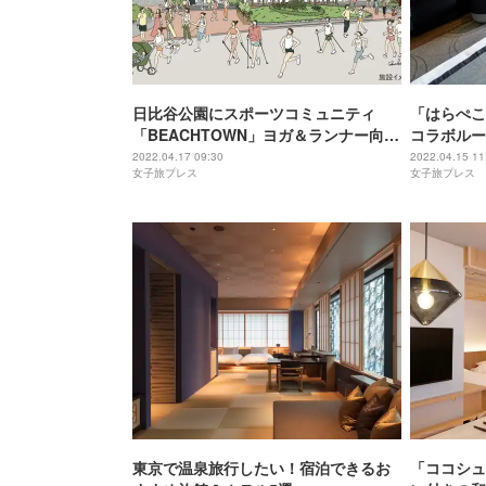
日比谷公園にスポーツコミュニティ
「はらぺこ
「BEACHTOWN」ヨガ＆ランナー向け
コラボルー
設備を完備
登場
2022.04.17 09:30
2022.04.15 11
女子旅プレス
女子旅プレス
東京で温泉旅行したい！宿泊できるお
「ココシュ