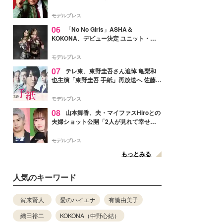
メンバー紹介映像解禁 各キャラクター象
徴する“謎のキーワード”も
モデルプレス
06
「No No Girls」ASHA＆
KOKONA、デビュー決定 ユニット・
TAKARAとしてセルフプロデュース楽曲
リリースへ
モデルプレス
07
テレ東、東野圭吾さん追悼 亀梨和
也主演「東野圭吾 手紙」再放送へ 佐藤隆
太・本田翼・中村倫也ら出演
モデルプレス
08
山本舞香、夫・マイファスHiroとの
夫婦ショット公開「2人が見れて幸せ」
「仲の良さが伝わってくる」と反響
モデルプレス
もっとみる
人気のキーワード
賀来賢人
愛のハイエナ
有働由美子
織田裕二
KOKONA（中野心結）