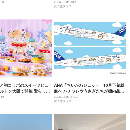
ーバー
:03
2026.08.04 13:50
女子旅プレス
andと初コラボのスイーツビュ
ANA「ちいかわジェット」10月下旬就
ルトン大阪で開催 愛らしい
航へ ハチワレやうさぎたちが機内品に
がケーキに
＆制服姿の限定グッズも
:49
2026.08.03 17:30
女子旅プレス