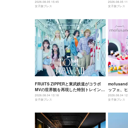
は味噌フレ
2026.08.05 15:45
2026.08.05 11
女子旅プレス
女子旅プレス
FRUITS ZIPPERと東武鉄道がコラボ
mofus
MVの世界観を再現した特別トレイン＆
ッフェ、ヒ
メンバーの限定アナウンス
にゃんこ達
2026.08.04 13:18
2026.08.04 12
女子旅プレス
女子旅プレス