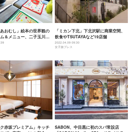
あおむし」絵本の世界観の
「ミカン下北」下北沢駅に商業空間、
ム＆メニュー、二子玉川に
飲食やTSUTAYAなど19店舗
:39
2022.04.09 09:30
女子旅プレス
ク赤坂プレミアム」キッチ
SABON、中目黒に初のスパ常設店