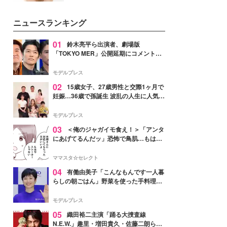
女性たちのヘアケア事情を紹介し
いという読者も多いのでは？そん
ます。
な美容の常識を大きく変える可能
ニュースランキング
性を秘めた、革新的な「Water
Capturing Skin（ウォーターキャ
プチャリングスキン：捕水肌）」
01
鈴木亮平ら出演者、劇場版
技術を、花王が構築した。
「TOKYO MER」公開延期にコメント
「現実のヒーローたちにチームMERから
最大の敬意とエールを」
モデルプレス
02
15歳女子、27歳男性と交際1ヶ月で
妊娠…36歳で孫誕生 波乱の人生に人気タ
レント思わずツッコミ「だいぶ危ねえ
よ！」
モデルプレス
03
＜俺のジャガイモ食え！＞「アンタ
にあげてるんだッ」恐怖で鳥肌…もはや
ストーカー？【第3話まんが】
ママスタ☆セレクト
04
有働由美子「こんなもんです一人暮
らしの朝ごはん」野菜を使った手料理公
開「作ってみたい」「ヘルシーで美味し
そう」と反響
モデルプレス
05
織田裕二主演「踊る大捜査線
N.E.W.」趣里・増田貴久・佐藤二朗ら新