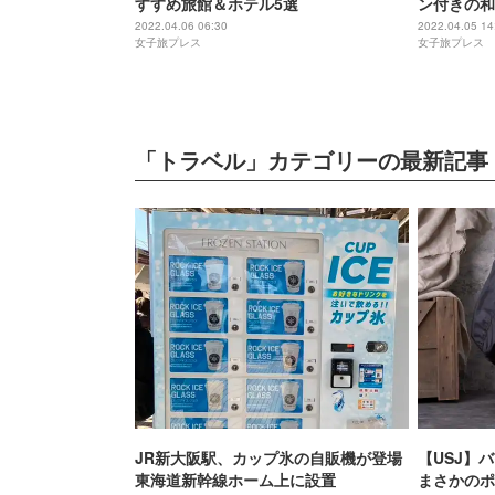
すすめ旅館＆ホテル5選
ン付きの和
ルームサー
2022.04.06 06:30
2022.04.05 14
女子旅プレス
女子旅プレス
「トラベル」カテゴリーの最新記事
JR新大阪駅、カップ氷の自販機が登場
【USJ】
東海道新幹線ホーム上に設置
まさかのポ