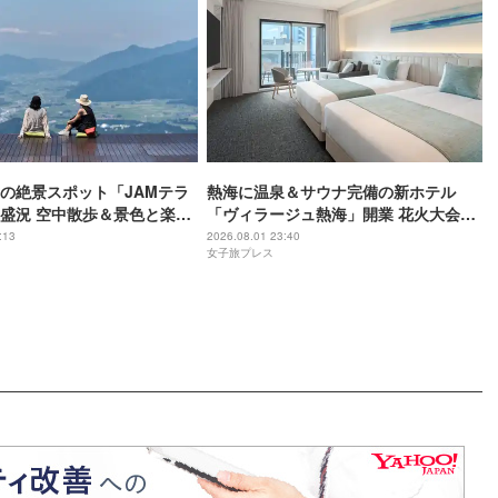
の絶景スポット「JAMテラ
熱海に温泉＆サウナ完備の新ホテル
盛況 空中散歩＆景色と楽し
「ヴィラージュ熱海」開業 花火大会を
好評
満喫できる宿泊者専用ルーフトップも
:13
2026.08.01 23:40
女子旅プレス