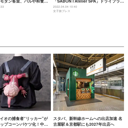
モダン客室、バルや和食の
「SABON l’Atelier SPA」ドライフラワ
ビスも
ーのショップも
:33
2022.04.04 10:40
女子旅プレス
バイオの捕食者“リッカー”が
スタバ、新幹線ホームへの出店加速 名
ップコーンバケツ化！中身
古屋駅＆京都駅にも2027年出店へ