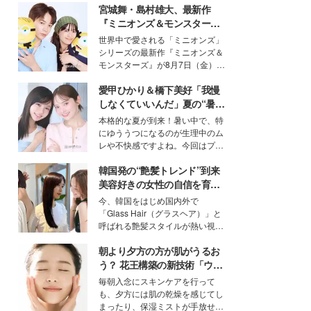
宮城舞・島村雄大、最新作
『ミニオンズ＆モンスター
ズ』の魅力熱弁 ハチャメチャ
世界中で愛される「ミニオンズ」
だけじゃない“友情と絆”に感
シリーズの最新作『ミニオンズ＆
動
モンスターズ』が8月7日（金）に
公開。モデルプレスでは、“大のミ
愛甲ひかり＆橋下美好「我慢
ニオン好き”という共通点を持つモ
デルの宮城舞と島村雄大の特別対
しなくていいんだ」夏の“暑さ
談をお届け！それぞれの視点か
対策”の新しい選択肢とは？
本格的な夏が到来！暑い中で、特
ら、今作ならではの魅力や予想外
にゆううつになるのが生理中のム
の感動をもたらす奥深いストーリ
レや不快感ですよね。今回はプラ
ーについて熱く語り合ってもらっ
イベートでも仲良しで旅行好きな
た。
韓国発の“艶髪トレンド”到来
モデル・愛甲ひかりさんと橋下美
好さんを迎えて本音で女子会トー
美容好きの女性の自信を育む
ク。猛暑のお出かけを快適に過ご
「ヘアケア事情」って？
今、韓国をはじめ国内外で
すヒントや、2人が感動した夏の
「Glass Hair（グラスヘア）」と
生理の新常識にも迫りました。
呼ばれる艶髪スタイルが熱い視線
を集めています。メイクやファッ
朝より夕方の方が肌がうるお
ションの完成度を高めるベースと
して、“髪そのものの美しさ”に改
う？ 花王構築の新技術「ウォ
めて注目する人が増えている様
ーターキャプチャリングスキ
毎朝入念にスキンケアを行って
子。今回は、そんな憧れの艶やか
ン（捕水肌）」がスキンケア
も、夕方には肌の乾燥を感じてし
な髪を日常で叶える、美容好きの
の常識を変える予感
まったり、保湿ミストが手放せな